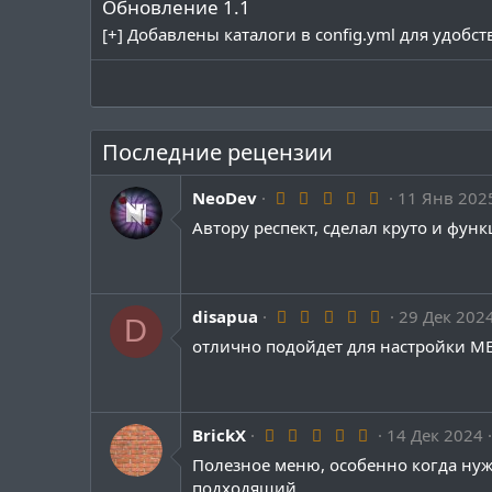
Обновление 1.1
[+] Добавлены каталоги в config.yml для удоб
Последние рецензии
5
NeoDev
11 Янв 202
.
Автору респект, сделал круто и фун
0
0
з
в
ё
з
5
disapua
29 Дек 202
D
д
.
отлично подойдет для настройки 
0
0
з
в
ё
з
5
BrickX
14 Дек 2024
д
.
Полезное меню, особенно когда нужн
0
0
подходящий.