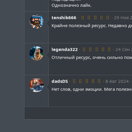
з
Однозначно лайк.
в
ё
з
5
tenshik666
29 Ноя 
д
.
Крайне полезный ресурс. Недавно д
0
0
з
в
ё
з
5
legenda322
24 Сен
д
.
Отличный ресурс, очень сильно пом
0
0
з
в
ё
з
5
dadsDS
8 Авг 2024
д
.
Нет слов, одни эмоции. Мега полезн
0
0
з
в
ё
з
д