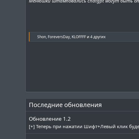
Менюшки штамповались chatgpt могут быть оп
Р
Shon
,
ForeversDay
,
KLOFFFF
и 4 других
е
а
к
ц
и
и
:
Последние обновления
Обновление 1.2
[+] Теперь при нажатии Шифт+Левый клик будет в