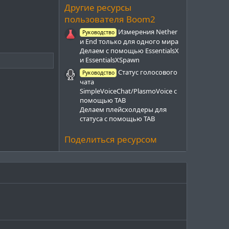
з
Другие ресурсы
д
пользователя Boom2
Измерения Nether
Руководство
и End только для одного мира
Делаем с помощью EssentialsX
и EssentialsXSpawn
Статус голосового
Руководство
чата
SimpleVoiceChat/PlasmoVoice с
помощью TAB
Делаем плейсхолдеры для
статуса с помощью TAB
Поделиться ресурсом