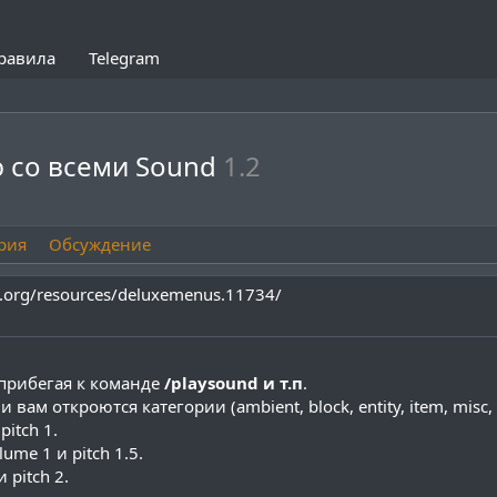
равила
Telegram
 со всеми Sound
1.2
рия
Обсуждение
.org/resources/deluxemenus.11734/
прибегая к команде
/playsound и т.п
.
s
и вам откроются категории (ambient, block, entity, item, misc,
itch 1.
ume 1 и pitch 1.5.
 pitch 2.