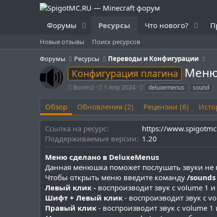
Форумы
Ресурсы
Что нового?
П
Новые отзывы
Поиск ресурсов
Форумы
Ресурсы
Переводы и Конфигурации
Меню
Конфигурация плагина
А
Д
Т
Boom2
1 Апр 2024
deluxemenus
sound
в
а
е
т
т
г
Обзор
Обновления (2)
Рецензии (6)
Исто
о
а
и
р
с
Ссылка на ресурс
https://www.spigotmc
о
Поддерживаемые версии
1.20
з
д
Меню сделано в DeluxeMenus
а
н
Данная менюшка поможет послушать звуки не 
и
Чтобы открыть меню введите команду
/sound
я
Левый клик -
воспроизводит звук с volume 1 и p
Шифт + Левый клик
- воспроизводит звук с vol
Правый клик
- воспроизводит звук с volume 1 и