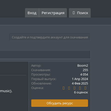
Вход
Регистрация
Поиск
Создайте и подтвердите аккаунт для скачивания
Автор
Boom2
Скачивания
255
Просмотры
4 054
Первый выпуск
1 Апр 2024
Обновление
4 Фев 2025
5
Оценка
 music).
.
6 оценок
0
0
з
Обсудить ресурс
в
ё