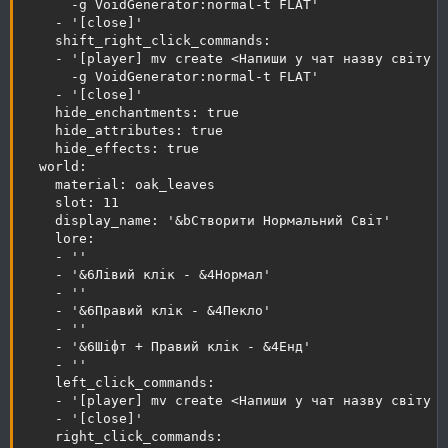
      -g VoidGenerator:normal-t FLAT'

    - '[close]'

    shift_right_click_commands:

    - '[player] mv create <Напиши у чат назву світу я
      -g VoidGenerator:normal-t FLAT'

    - '[close]'

    hide_enchantments: true

    hide_attributes: true

    hide_effects: true

  world:

    material: oak_leaves

    slot: 11

    display_name: '&bСтворити Нормальний Світ'

    lore:

    - ''

    - '&6Лівий клік - &4Нормал'

    - ''

    - '&6Правий клік - &4Пекло'

    - ''

    - '&6Шіфт + Правий клік - &4Енд'

    - ''

    left_click_commands:

    - '[player] mv create <Напиши у чат назву світу я
    - '[close]'

    right_click_commands:
