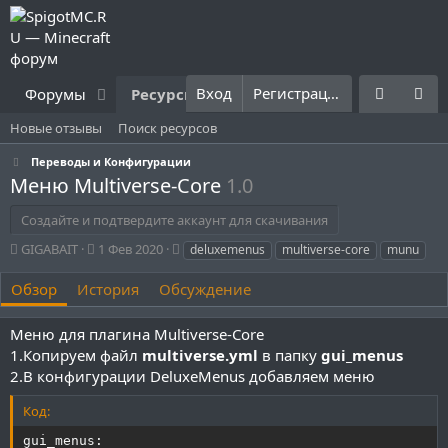
Вход
Регистрация
Форумы
Ресурсы
Что нового?
Правила
Новые отзывы
Поиск ресурсов
Переводы и Конфигурации
Меню Multiverse-Core
1.0
Создайте и подтвердите аккаунт для скачивания
А
Д
Т
GIGABAIT
1 Фев 2020
deluxemenus
multiverse-core
munu
в
а
е
т
т
г
Обзор
История
Обсуждение
о
а
и
р
с
Меню для плагина Multiverse-Core
о
1.Копируем файл
multiverse.yml
в папку
gui_menus
з
д
2.В конфигурации DeluxeMenus добавляем меню
а
н
Код:
и
gui_menus:

я