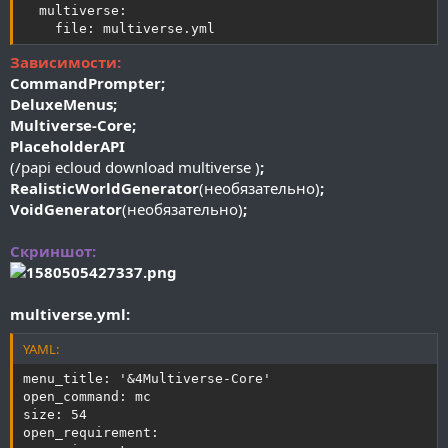
  multiverse:

    file: multiverse.yml
Зависимости:
CommandPrompter;
DeluxeMenus;
Multiverse-Core;
PlaceholderAPI
(/papi ecloud download multiverse )
;
RealisticWorldGenerator
(необязательно)
;
VoidGenerator
(необязательно)
;
Скриншот:
multiverse.yml:
YAML:
menu_title: '&4Multiverse-Core'

open_command: mc

size: 54

open_requirement:
