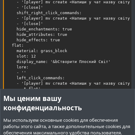
    - '[player] mv create <Напиши у чат назву світу я
    - '[close]'

    shift_right_click_commands:

    - '[player] mv create <Напиши у чат назву світу я
    - '[close]'

    hide_enchantments: true

    hide_attributes: true

    hide_effects: true

  flat:

    material: grass_block

    slot: 12

    display_name: '&bСтворити Плоский Світ'

    lore:

    - ''

    left_click_commands:

    - '[player] mv create <Напиши у чат назву світу я
      -t flat'

    - '[close]'

Мы ценим вашу
    right_click_commands:

    - '[player] mv create <Напиши у чат назву світу я
конфиденциальность
      -t flat'

    - '[close]'

Мы используем основные
cookies
для обеспечения
    shift_right_click_commands:

работы этого сайта, а также дополнительные cookies для
    - '[player] mv create <Напиши у чат назву світу я
обеспечения максимального удобства пользователя.
      -t flat'
