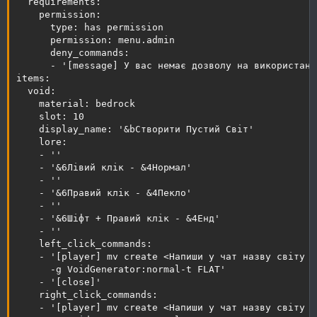
  requirements:

    permission:

      type: has permission

      permission: menu.admin

      deny_commands:

      - '[message] У вас немає дозволу на використанн
items:

  void:

    material: bedrock

    slot: 10

    display_name: '&bСтворити Пустий Світ'

    lore:

    - ''

    - '&6Лівий клік - &4Нормал'

    - ''

    - '&6Правий клік - &4Пекло'

    - ''

    - '&6Шіфт + Правий клік - &4Енд'

    - ''

    left_click_commands:

    - '[player] mv create <Напиши у чат назву світу я
      -g VoidGenerator:normal-t FLAT'

    - '[close]'

    right_click_commands:

    - '[player] mv create <Напиши у чат назву світу я