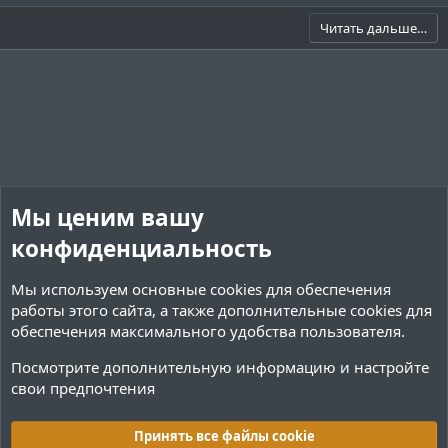
ы
ы
о
е
й
й
з
г
Читать дальше…
г
г
и
а
о
о
т
т
л
л
и
и
о
о
в
в
с
с
н
н
ы
ы
й
й
Мы ценим вашу
г
г
о
о
конфиденциальность
л
л
Мы используем основные
cookies
для обеспечения
о
о
работы этого сайта, а также дополнительные cookies для
с
с
обеспечения максимального удобства пользователя.
Посмотрите дополнительную информацию и настройте
свои предпочтения
Переводы и Конфигурации
Принять все файлы cookie