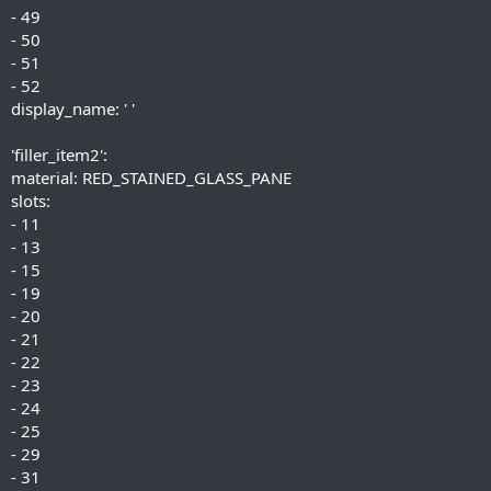
- 49
- 50
- 51
- 52
display_name: ' '
'filler_item2':
material: RED_STAINED_GLASS_PANE
slots:
- 11
- 13
- 15
- 19
- 20
- 21
- 22
- 23
- 24
- 25
- 29
- 31