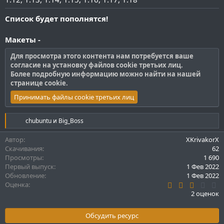
Список будет пополнятся!
Макеты -
Для просмотра этого контента нам потребуется ваше
согласие на установку файлов cookie третьих лиц.
Более подробную информацию можно найти на нашей
странице cookie
.
Принимать файлы cookie третьих лиц
Р
chubuntu
и
Big_Boss
е
а
Автор
XKrivakorX
к
Скачивания
62
ц
Просмотры
1 690
и
Первый выпуск
1 Фев 2022
и
Обновление
1 Фев 2022
:
3
Оценка
.
2 оценок
0
0
з
Обсудить ресурс
в