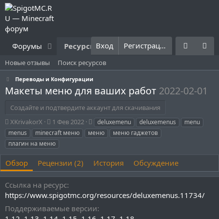
Вход
Регистрация
Форумы
Ресурсы
Что нового?
Правила
Новые отзывы
Поиск ресурсов
Переводы и Конфигурации
Макеты меню для ваших работ
2022-02-01
Создайте и подтвердите аккаунт для скачивания
А
Д
Т
XKrivakorX
1 Фев 2022
deluxemenu
deluxemenus
menu
в
а
е
menus
minecraft меню
меню
меню гаджетов
т
т
г
плагин на меню
о
а
и
р
с
Обзор
Рецензии (2)
История
Обсуждение
о
з
д
Ссылка на ресурс
а
https://www.spigotmc.org/resources/deluxemenus.11734/
н
Поддерживаемые версии
и
1.12
1.13
1.14
я
1.15
1.16
1.17
1.18