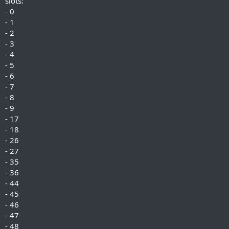
slots:
- 0
- 1
- 2
- 3
- 4
- 5
- 6
- 7
- 8
- 9
- 17
- 18
- 26
- 27
- 35
- 36
- 44
- 45
- 46
- 47
- 48