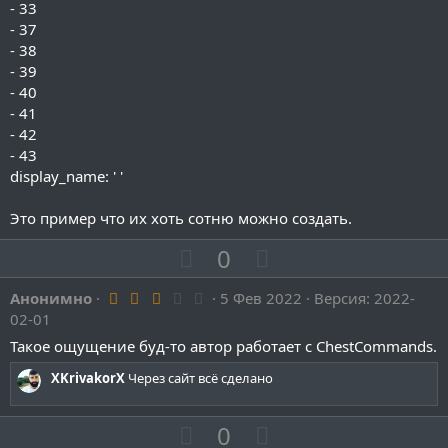
- 33
- 37
- 38
- 39
- 40
- 41
- 42
- 43
display_name: ' '
Это пример что их хоть сотню можно создать.
П
Н
0
о
е
3
Анонимно
з
5 Фев 2022
г
Версия: 2022-
.
02-01
и
а
0
0
Такое ощущение буд-то автор работает с ChestCommands.
т
т
з
и
и
в
XKrivakorX
Через сайт всё сделано
ё
в
в
з
д
н
н
П
Н
0