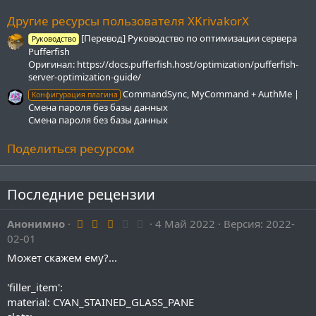
ё
з
Другие ресурсы пользователя XKrivakorX
д
[Перевод] Руководство по оптимизации сервера
Руководство
Pufferfish
Оригинал: https://docs.pufferfish.host/optimization/pufferfish-
server-optimization-guide/
CommandSync, MyCommand + AuthMe |
Конфигурация плагина
Смена пароля без базы данных
Смена пароля без базы данных
Поделиться ресурсом
Последние рецензии
3
Анонимно
4 Май 2022
Версия: 2022-
.
02-01
0
0
Может скажем ему?...
з
в
ё
'filler_item':
з
material: CYAN_STAINED_GLASS_PANE
д