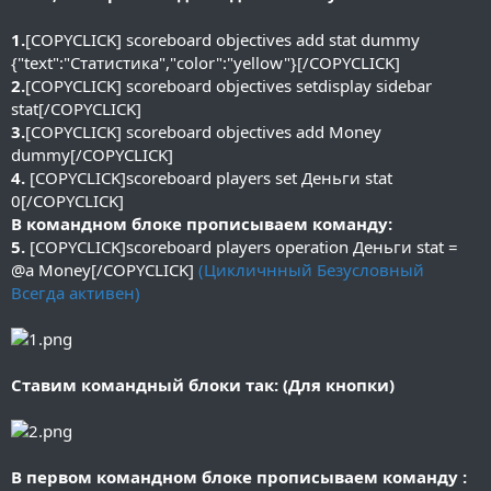
1.
[COPYCLICK] scoreboard objectives add stat dummy
{"text":"Статистика","color":"yellow"}[/COPYCLICK]
2.
[COPYCLICK] scoreboard objectives setdisplay sidebar
stat[/COPYCLICK]
3.
[COPYCLICK] scoreboard objectives add Money
dummy[/COPYCLICK]
4.
[COPYCLICK]scoreboard players set Деньги stat
0[/COPYCLICK]
В командном блоке прописываем команду:
5.
[COPYCLICK]scoreboard players operation Деньги stat =
@a Money[/COPYCLICK]
(Цикличнный Безусловный
Всегда активен)
Ставим командный блоки так: (Для кнопки)
В первом командном блоке прописываем команду :