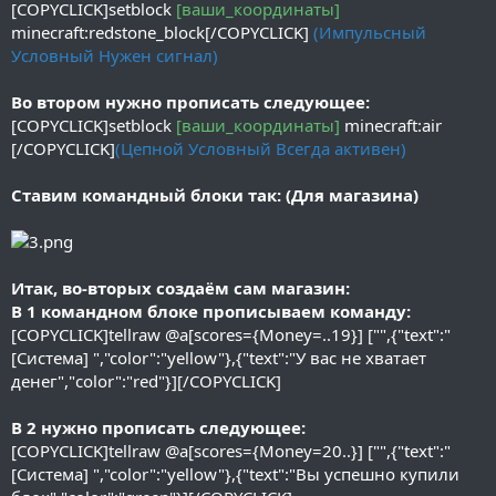
[COPYCLICK]setblock
[ваши_координаты]
minecraft:redstone_block[/COPYCLICK]
(Импульсный
Условный Нужен сигнал)
Во втором нужно прописать следующее:
[COPYCLICK]setblock
[ваши_координаты]
minecraft:air
[/COPYCLICK]
(Цепной Условный Всегда активен)
Ставим командный блоки так: (Для магазина)
Итак, во-вторых создаём сам магазин:
В 1 командном блоке прописываем команду:
[COPYCLICK]tellraw @a[scores={Money=..19}] ["",{"text":"
[Система] ","color":"yellow"},{"text":"У вас не хватает
денег","color":"red"}][/COPYCLICK]
В 2 нужно прописать следующее:
[COPYCLICK]tellraw @a[scores={Money=20..}] ["",{"text":"
[Система] ","color":"yellow"},{"text":"Вы успешно купили