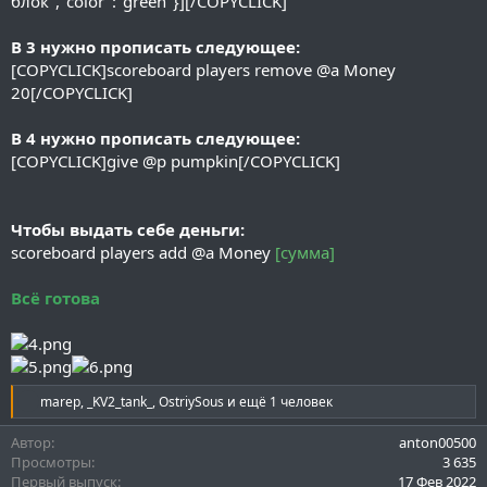
блок","color":"green"}][/COPYCLICK]
В 3 нужно прописать следующее:
[COPYCLICK]scoreboard players remove @a Money
20[/COPYCLICK]
В 4 нужно прописать следующее:
[COPYCLICK]give @p pumpkin[/COPYCLICK]
Чтобы выдать себе деньги:
scoreboard players add @a Money
[сумма]
Всё готова
Р
marep
,
_KV2_tank_
,
OstriySous
и ещё 1 человек
е
а
Автор
anton00500
к
Просмотры
3 635
ц
Первый выпуск
17 Фев 2022
и