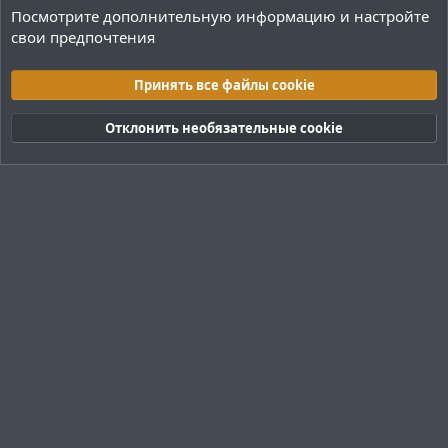
Посмотрите дополнительную информацию и настройте
свои предпочтения
Руководства
Принять все файлы cookie
Cookies
Тёмная (2020)
Русский (RU)
Отклонить необязательные cookie
Обратная связь
Условия и правила
Политика конфиденциальности
Помощь
R
S
S