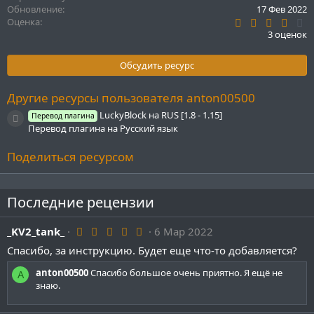
Обновление
17 Фев 2022
и
4
Оценка
:
.
3 оценок
0
0
з
Обсудить ресурс
в
ё
з
Другие ресурсы пользователя anton00500
д
LuckyBlock на RUS [1.8 - 1.15]
Перевод плагина
Иконка ресурса
Перевод плагина на Русский язык
Поделиться ресурсом
Последние рецензии
5
_KV2_tank_
6 Мар 2022
.
Спасибо, за инструкцию. Будет еще что-то добавляется?
0
0
з
anton00500
Спасибо большое очень приятно. Я ещё не
A
в
знаю.
ё
з