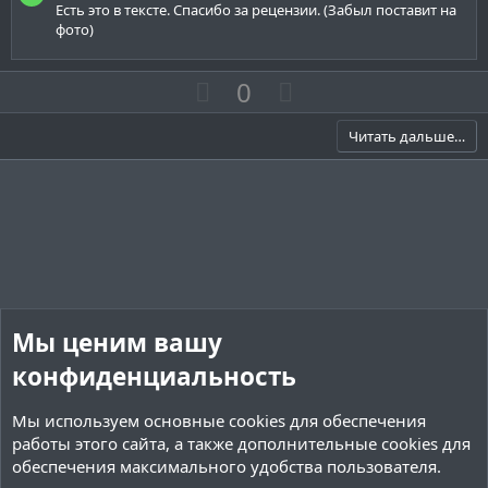
г
г
Есть это в тексте. Спасибо за рецензии. (Забыл поставит на
о
о
фото)
л
л
о
о
П
Н
0
с
с
о
е
з
г
Читать дальше…
и
а
т
т
и
и
в
в
н
н
ы
ы
й
й
Мы ценим вашу
г
г
о
о
конфиденциальность
л
л
Мы используем основные
cookies
для обеспечения
о
о
работы этого сайта, а также дополнительные cookies для
с
с
обеспечения максимального удобства пользователя.