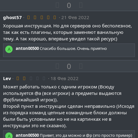
д
П
Н
0
о
е
5
ghost57
21 Фев 2022
з
г
.
и
а
Хорошая инструкция. Но для серверов оно бесполезное,
0
0
так как есть плагины, которые заменяют ванильную
т
т
з
тему. А так хорошо, впервые увидел такой ресурс)
и
и
в
ё
в
в
anton00500
Спасибо большое. Очень приятно
з
A
д
н
н
ы
ы
П
Н
0
й
й
о
е
г
г
2
Lev
18 Фев 2022
з
г
.
о
о
и
а
Может работать только с одним игроком (Всюду
0
л
л
0
используется @a (все игроки) а предметы выдаются
т
т
з
о
о
@p(ближайший игрок)).
и
и
в
ё
Второй пункт в инструкции сделан неправильно (Исходя
с
с
в
в
з
из порядка команд цепные командные блоки должны
д
н
н
были быть условными но не на картинках не в
ы
ы
инструкции это не сказано).
й
й
anton00500
Привет, это да можно и @p (это просто пример)
A