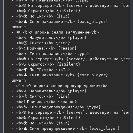
  - <b>🔧 Тип наказания:</b> {type}

  - <b>🌐 На сервере:</b> {server}, действует на {serv
  - <b>🔒 Скрыто:</b> {isSilent}

  - <b>🌍 По IP:</b> {isIp}

  - <b>👤 Снял наказание:</b> {exec_player}

  unmute:

  - 🔊 <b>У игрока сняли заглушение</b>

  - <b>🔹 Нарушитель:</b> {player}

  - <b>🕒 Снято:</b> {time}

  - <b>❗ Причина:</b> {reason}

  - <b>🔧 Тип наказания:</b> {type}

  - <b>🌐 На сервере:</b> {server}, действует на {serv
  - <b>🔒 Скрыто:</b> {isSilent}

  - <b>🌍 По IP:</b> {isIp}

  - <b>👤 Снял наказание:</b> {exec_player}

  unwarn:

  - ✅ <b>У игрока сняли предупреждение</b>

  - <b>🔹 Нарушитель:</b> {player}

  - <b>🕒 Снято:</b> {time}

  - <b>❗ Причина:</b> {reason}

  - <b>🔧 Тип предупреждения:</b> {type}

  - <b>🌐 На сервере:</b> {server}, действует на {serv
  - <b>🔒 Скрыто:</b> {isSilent}

  - <b>🌍 По IP:</b> {isIp}

  - <b>👤 Снял предупреждение:</b> {exec_player}