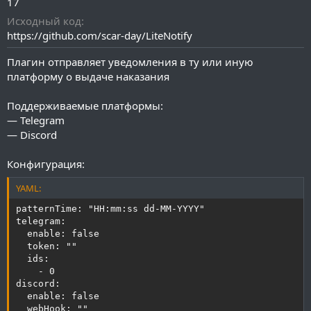
17
Исходный код
https://github.com/scar-day/LiteNotify
Плагин отправляет уведомления в ту или иную
платформу о выдаче наказания
Поддерживаемые платформы:
— Telegram
— Discord
Конфигурация:
YAML:
patternTime: "HH:mm:ss dd-MM-YYYY"

telegram:

  enable: false

  token: ""

  ids:

    - 0

discord:

  enable: false

  webHook: ""
