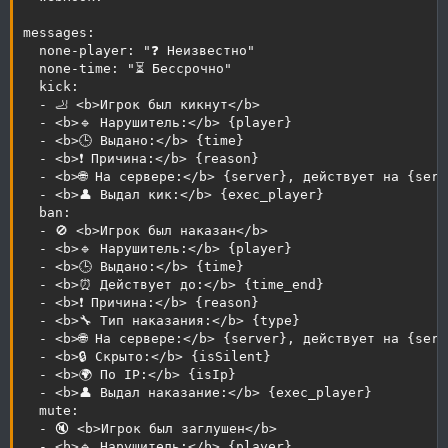
messages:

  none-player: "❓ Неизвестно"

  none-time: "⏳ Бессрочно"

  kick:

  - 🦶 <b>Игрок был кикнут</b>

  - <b>🔹 Нарушитель:</b> {player}

  - <b>🕒 Выдано:</b> {time}

  - <b>❗ Причина:</b> {reason}

  - <b>🌐 На сервере:</b> {server}, действует на {serv
  - <b>👤 Выдал кик:</b> {exec_player}

  ban:

  - 🚫 <b>Игрок был наказан</b>

  - <b>🔹 Нарушитель:</b> {player}

  - <b>🕒 Выдано:</b> {time}

  - <b>⏰ Действует до:</b> {time_end}

  - <b>❗ Причина:</b> {reason}

  - <b>🔧 Тип наказания:</b> {type}

  - <b>🌐 На сервере:</b> {server}, действует на {serv
  - <b>🔒 Скрыто:</b> {isSilent}

  - <b>🌍 По IP:</b> {isIp}

  - <b>👤 Выдал наказание:</b> {exec_player}

  mute:

  - 🔇 <b>Игрок был заглушен</b>

  - <b>🔹 Нарушитель:</b> {player}
