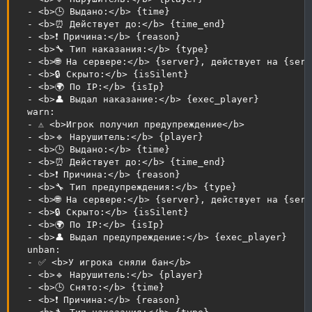
  - <b>🕒 Выдано:</b> {time}

  - <b>⏰ Действует до:</b> {time_end}

  - <b>❗ Причина:</b> {reason}

  - <b>🔧 Тип наказания:</b> {type}

  - <b>🌐 На сервере:</b> {server}, действует на {serv
  - <b>🔒 Скрыто:</b> {isSilent}

  - <b>🌍 По IP:</b> {isIp}

  - <b>👤 Выдал наказание:</b> {exec_player}

  warn:

  - ⚠️ <b>Игрок получил предупреждение</b>

  - <b>🔹 Нарушитель:</b> {player}

  - <b>🕒 Выдано:</b> {time}

  - <b>⏰ Действует до:</b> {time_end}

  - <b>❗ Причина:</b> {reason}

  - <b>🔧 Тип предупреждения:</b> {type}

  - <b>🌐 На сервере:</b> {server}, действует на {serv
  - <b>🔒 Скрыто:</b> {isSilent}

  - <b>🌍 По IP:</b> {isIp}

  - <b>👤 Выдал предупреждение:</b> {exec_player}

  unban:

  - ✅ <b>У игрока сняли бан</b>

  - <b>🔹 Нарушитель:</b> {player}

  - <b>🕒 Снято:</b> {time}

  - <b>❗ Причина:</b> {reason}
