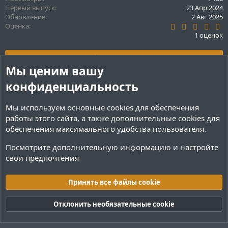
и
Первый выпуск
23 Апр 2024
и
Обновление
2 Авг 2025
:
5
Оценка
.
1 оценок
0
0
з
Обсудить ресурс
в
Мы ценим вашу
ё
з
Поделиться ресурсом
конфиденциальность
д
Мы используем основные
cookies
для обеспечения
Последние обновления
работы этого сайта, а также дополнительные cookies для
обеспечения максимального удобства пользователя.
1.2-Final
Посмотрите дополнительную информацию и настройте
[!] Финальная версия плагина Использование Long
свои предпочтения
вместо Integer (это нужно для телеграма)...
Принять все файлы cookie
1.2
В данной версии (1.2) я изменил/убрал: Убрал
Отклонить необязательные cookie
поддержку VK. Добавил поддержку Discord (Markdown...