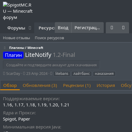
Вход
Регистрация
Форумы
Ресурсы
Что нового?
Правила
Новые отзывы
Поиск ресурсов
Плагины / Minecraft
LiteNotify
1.2-Final
Плагин
Создайте и подтвердите аккаунт для скачивания
А
Д
Т
ScarDay
23 Апр 2024
litebans
лайтбанс
наказания
в
а
е
т
т
г
Обзор
Обновления (3)
Рецензии (1)
История
Обсу
о
а
и
р
с
Поддерживаемые версии
о
1.16
1.17
1.18
1.19
1.20
1.21
з
д
Ядра и Прокси
а
Spigot
Paper
н
и
Минимальная версия Java
я