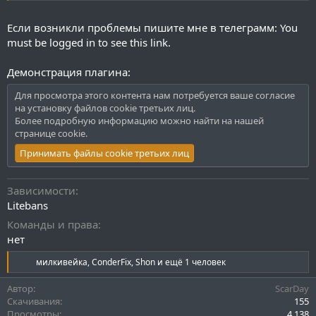
Если возникли проблемы пишите мне в телеграмм:
You
must be logged in to see this link.
Демонстрация плагина:
Для просмотра этого контента нам потребуется ваше согласие
на установку файлов cookie третьих лиц.
Более подробную информацию можно найти на нашей
странице cookie
.
Принимать файлы cookie третьих лиц
Зависимости
Litebans
Команды и права
нет
Р
милкивейка
,
ConderFix
,
Shon
и ещё 1 человек
е
а
Автор
ScarDay
к
Скачивания
155
ц
Просмотры
4 138