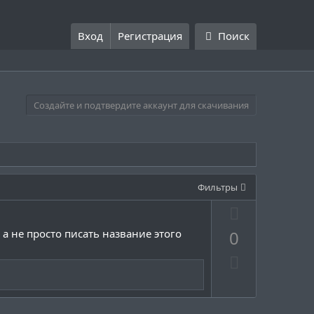
Вход
Регистрация
Поиск
Создайте и подтвердите аккаунт для скачивания
Фильтры
П
о
а не просто писать название этого
0
з
Н
и
е
т
г
и
а
в