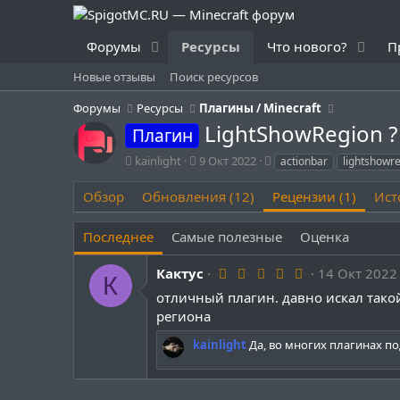
Форумы
Ресурсы
Что нового?
П
Новые отзывы
Поиск ресурсов
Форумы
Ресурсы
Плагины / Minecraft
LightShowRegion ? 
Плагин
А
Д
Т
kainlight
9 Окт 2022
actionbar
lightshowr
в
а
е
т
т
г
Обзор
Обновления (12)
Рецензии (1)
Ист
о
а
и
р
с
Последнее
Самые полезные
Оценка
о
з
5
Кактус
д
14 Окт 2022
К
.
а
отличный плагин. давно искал такой
0
н
0
региона
и
з
я
в
kainlight
Да, во многих плагинах по
ё
з
д