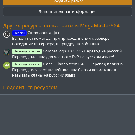
з
Обсудить ресурс
в
ё
Дополнительная информация
з
д
Другие ресурсы пользователя MegaMaster684
Commands at Join
Плагин
Выполняет команды при присоединении к серверу,
покидании из сервера, и при других событиях.
CombatLogX 10.4.2.4 - Перевод на русский
Перевод плагина
Перевод плагина для честного PvP на русском языке!
Clans - Clan System 0.4.5 - Перевод плагина
Перевод плагина
Перевод всех сообщений плагина Clans и возможность
называть кланы на русский язык!
Поделиться ресурсом