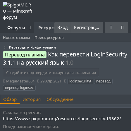
Вход
Регистрация
Форумы
Ресурсы
Что нового?
Правила
Новые отзывы
Поиск ресурсов
Переводы и Конфигурации
Как перевести LoginSecurity
Перевод плагина
3.1.1 на русский язык
1.0
Создайте и подтвердите аккаунт для скачивания
А
Д
Т
MegaMaster684
29 Апр 2021
loginsecurityt
перевод
в
а
е
перевод loginsec
т
т
г
о
а
и
Обзор
История
Обсуждение
р
с
о
Ссылка на ресурс
з
д
https://www.spigotmc.org/resources/loginsecurity.19362/
а
Поддерживаемые версии
н