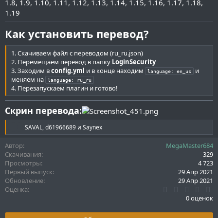
1.8
1.9
1.10
1.11
1.12
1.13
1.14
1.15
1.16
1.17
1.18
и
1.19
я
Как установить перевод?
1. Скачиваем файл с переводом (ru_ru.json)
2. Перемещаем перевод в папку
LoginSecurity
3. Заходим в
config.yml
и в конце находим
и
language: en_us
меняем на
language: ru_ru
4. Перезапускаем плагин и готово!
Скрин перевода:
Р
SAVAL
,
d61966689
и
Saynex
е
а
Автор
MegaMaster684
к
Скачивания
329
ц
Просмотры
4 723
и
Первый выпуск
29 Апр 2021
и
Обновление
29 Апр 2021
:
0
Оценка
.
0 оценок
0
0