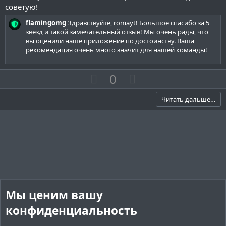
0
советую!
т
т
з
и
и
в
flamingomg
Здравствуйте, romayt! Большое спасибо за 5
ё
в
в
звёзд и такой замечательный отзыв! Мы очень рады, что
з
вы оценили наше приложение по достоинству. Ваша
д
н
н
рекомендация очень много значит для нашей команды!
ы
ы
й
й
П
Н
0
г
г
о
е
о
о
з
г
Читать дальше…
л
л
и
а
о
о
т
т
с
с
и
и
в
в
н
н
ы
ы
й
й
Мы ценим вашу
г
г
конфиденциальность
о
о
л
л