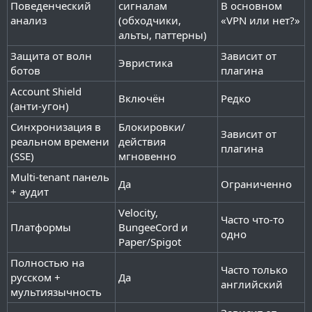
Поведенческий
сигналам
В основном
анализ
(обходчики,
«VPN или нет?»
альты, паттерны)
Защита от волн
Зависит от
Эвристика
ботов
плагина
Account Shield
Включён
Редко
(анти-угон)
Синхронизация в
Блокировки/
Зависит от
реальном времени
действия
плагина
(SSE)
мгновенно
Multi-tenant панель
Да
Ограниченно
+ аудит
Velocity,
Часто что-то
Платформы
BungeeCord и
одно
Paper/Spigot
Полностью на
Часто только
русском +
Да
английский
мультиязычность