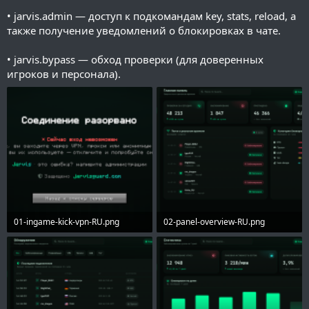
• jarvis.admin — доступ к подкомандам key, stats, reload, а
также получение уведомлений о блокировках в чате.
• jarvis.bypass — обход проверки (для доверенных
игроков и персонала).
01-ingame-kick-vpn-RU.png
02-panel-overview-RU.png
683.8 KB · Просмотры: 101
486.2 KB · Просмотры: 88