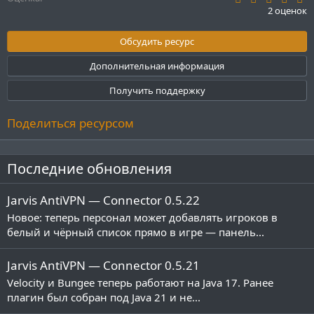
.
2 оценок
0
0
з
Обсудить ресурс
в
ё
Дополнительная информация
з
д
Получить поддержку
Поделиться ресурсом
Последние обновления
Jarvis AntiVPN — Connector 0.5.22
Новое: теперь персонал может добавлять игроков в
белый и чёрный список прямо в игре — панель...
Jarvis AntiVPN — Connector 0.5.21
Velocity и Bungee теперь работают на Java 17. Ранее
плагин был собран под Java 21 и не...