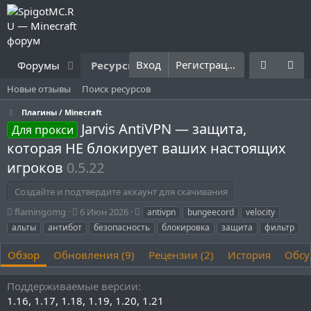
Вход
Регистрация
Форумы
Ресурсы
Что нового?
Правила
Новые отзывы
Поиск ресурсов
Плагины / Minecraft
Jarvis AntiVPN — защита,
Для прокси
которая НЕ блокирует ваших настоящих
игроков
0.5.22
Создайте и подтвердите аккаунт для скачивания
А
Д
Т
flamingomg
6 Июн 2026
antivpn
bungeecord
velocity
в
а
е
альты
антибот
безопасность
блокировка
защита
фильтр
т
т
г
о
а
и
Обзор
Обновления (9)
Рецензии (2)
История
Обсу
р
с
о
Поддерживаемые версии
з
д
1.16
1.17
1.18
1.19
1.20
1.21