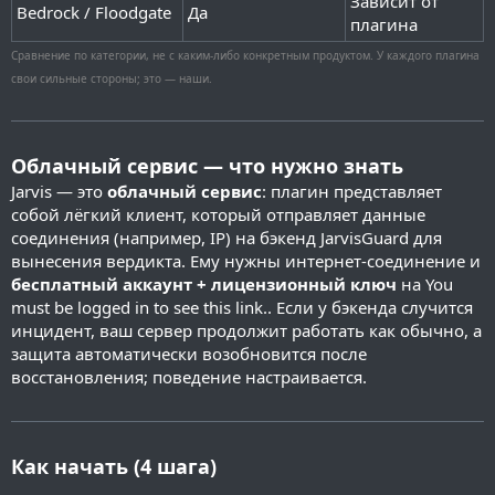
Зависит от
Bedrock / Floodgate
Да
плагина
Сравнение по категории, не с каким-либо конкретным продуктом. У каждого плагина
свои сильные стороны; это — наши.
Облачный сервис — что нужно знать
Jarvis — это
облачный сервис
: плагин представляет
собой лёгкий клиент, который отправляет данные
соединения (например, IP) на бэкенд JarvisGuard для
вынесения вердикта. Ему нужны интернет-соединение и
бесплатный аккаунт + лицензионный ключ
на
You
must be logged in to see this link.
. Если у бэкенда случится
инцидент, ваш сервер продолжит работать как обычно, а
защита автоматически возобновится после
восстановления; поведение настраивается.
Как начать (4 шага)