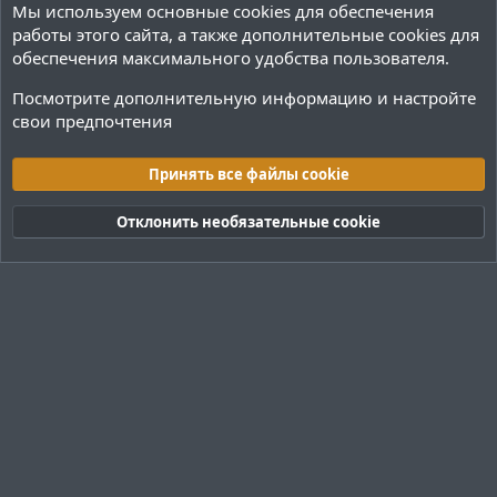
Мы используем основные
cookies
для обеспечения
о
о
работы этого сайта, а также дополнительные cookies для
с
с
обеспечения максимального удобства пользователя.
Посмотрите дополнительную информацию и настройте
свои предпочтения
Плагины / Minecraft
Принять все файлы cookie
Cookies
Тёмная (2020)
Русский (RU)
Отклонить необязательные cookie
Обратная связь
Условия и правила
Политика конфиденциальности
Помощь
R
S
S