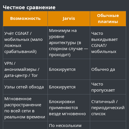
Честное сравнение
Обычные
Возможность
Jarvis
плагины
Минимум на
Учёт CGNAT /
Часто
уровне
мобильных (мало
выкидывает
архитектуры (в
ложных
CGNAT/
спорном случае —
срабатываний)
мобильных
проходит)
VPN /
анонимайзеры /
Блокируется
Обычно да
дата-центр / Tor
Часто
Узлы сетей обхода
Блокируется
пропускает
Мгновенное
Блокировки
Статичный /
распространение
применяются
периодический
по всей сети в
везде мгновенно
список
реальном времени
По нескольким