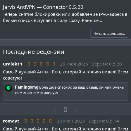
Jarvis AntiVPN — Connector 0.5.20
Теперь снятие блокировки или добавление IPv6-адреса в
белый список вступает в силу сразу. Раньше...
Читать дальше…
Последние рецензии
5
uralek11
26 Июл 2026
Версия: 0.5.20
.
Самый лучший Анти - Впн, который я только видел! Всем
0
0
советую!
з
в
flamingomg
Большое спасибо за ваш отзыв, он нам очень
ё
помогает и мотивирует!
з
д
П
Н
0
о
е
5
romayt
28 Июн 2026
з
г
Версия: 0.5.14
.
и
а
Самый лучший Анти - Впн, который я только видел! Всем
0