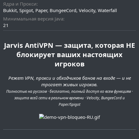
а
Ядра и Прокси
н
Bukkit
Spigot
Paper
BungeeCord
Velocity
Waterfall
и
я
Минимальная версия Java
21
Jarvis AntiVPN — защита, которая НЕ
блокирует ваших настоящих
игроков
Режет VPN, прокси и обходчиков банов на входе — и не
трогает живых игроков.
Полностью на русском · бесплатно, полный доступ ко всем функциям ·
защита всей сети в реальном времени · Velocity, BungeeCord и
Paper/Spigot