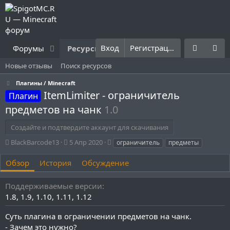
Вход
Регистрация
Форумы
Ресурсы
Что нового?
Правила
Новые отзывы
Поиск ресурсов
Плагины / Minecraft
ItemLimiter - ограничитель
Плагин
предметов на чанк
1.0
Создайте и подтвердите аккаунт для скачивания
А
Д
Т
BlackBarcode13
5 Апр 2020
ограничитель
предметы
в
а
е
т
т
г
Обзор
История
Обсуждение
о
а
и
р
с
Поддерживаемые версии
о
1.8
1.9
1.10
1.11
1.12
з
д
Суть плагина в ограничении предметов на чанк.
а
н
- Зачем это нужно?