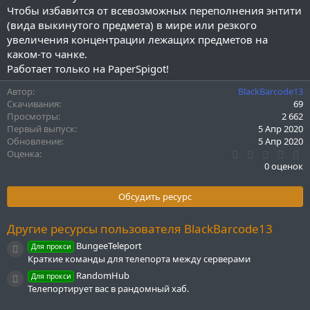
и
Чтобы избавится от всевозможных переполнения энтити
я
(вида выкинутого предмета) в мире или резкого
увеличения концентрации лежащих предметов на
каком-то чанке.
Работает только на PaperSpigot!
Автор
BlackBarcode13
Скачивания
69
Просмотры
2 662
Первый выпуск
5 Апр 2020
Обновление
5 Апр 2020
0
Оценка
.
0 оценок
0
0
з
Обсудить ресурс
в
ё
з
Другие ресурсы пользователя BlackBarcode13
д
BungeeTeleport
Для прокси
Иконка ресурса
Краткие команды для телепорта между серверами
RandomHub
Для прокси
Иконка ресурса
Телепортирует вас в рандомный хаб.