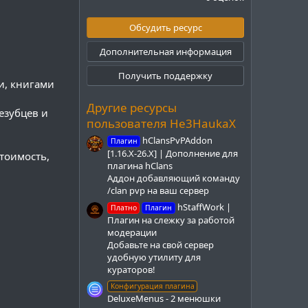
0
0
з
Обсудить ресурс
в
ё
Дополнительная информация
з
д
Получить поддержку
и, книгами
Другие ресурсы
езубцев и
пользователя He3HaukaX
hClansPvPAddon
Плагин
[1.16.X-26.X] | Дополнение для
стоимость,
плагина hClans
Аддон добавляющий команду
/clan pvp на ваш сервер
hStaffWork |
Платно
Плагин
Плагин на слежку за работой
модерации
Добавьте на свой сервер
удобную утилиту для
кураторов!
Конфигурация плагина
DeluxeMenus - 2 менюшки