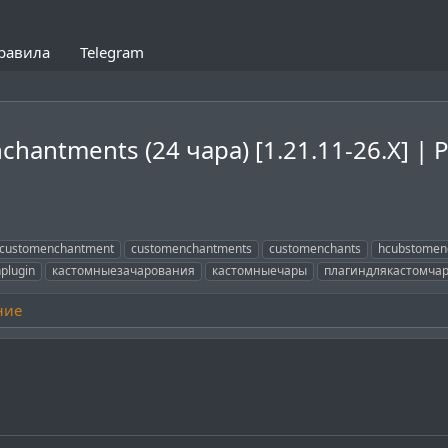
равила
Telegram
hantments (24 чара) [1.21.11-26.X] | P
customenchantment
customenchantments
customenchants
hcubstomen
plugin
кастомныезачарования
кастомныечары
плагиндлякастомча
ние