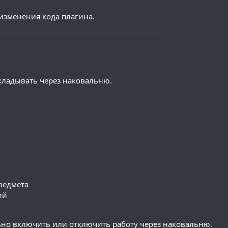
 изменения кода плагина.
─────────────────────────────
кладывать через наковальню.
редмета
ий
ьно включить или отключить работу через наковальню.