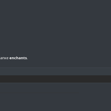
папке
enchants
.
─────────────────────────────