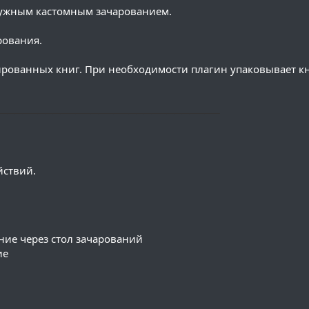
нужным кастомным зачарованием.
рования.
рированных книг. При необходимости плагин упаковывает к
─────────────────────────────
йствий.
ние через стол зачарований
ие