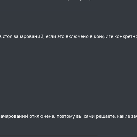
─────────────────────────────
 стол зачарований, если это включено в конфиге конкретн
зачарований отключена, поэтому вы сами решаете, какие з
─────────────────────────────