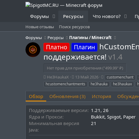
Форумы
Ресурсы
Что нового?
П
Новые отзывы
Поиск ресурсов
Форумы
Ресурсы
Плагины / Minecraft
hCustomEnc
Платно
Плагин
поддерживается!
v1.4
Нет прав для приобретения ("499.99" ₽)
А
Д
Т
He3HaukaX
13 Май 2026
customenchant
в
а
е
hcustomenchantments
he3hauka
he3haukax
h
т
т
г
о
а
и
Обзор
Обновления (3)
История
Обсужде
р
с
о
Поддерживаемые версии
1.21
26
з
д
Ядра и Прокси
Bukkit
Spigot
Paper
а
Минимальная версия
21
н
Java
и
я