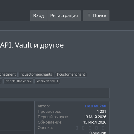
Вход
Регистрация
Поиск
API, Vault и другое
chatment
hcusctomenchants
hcustomenchant
р
плагинначары
чарыплагин
Автор
He3HaukaX
Просмотры
1 231
Первый выпуск
13 Май 2026
Обновление
15 Июл 2026
0
Оценка
.
0 оценок