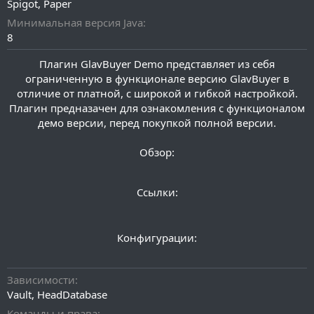
Spigot
Paper
и
я
Минимальная версия Java
8
Плагин GlavBuyer Demo представляет из себя
ограниченную в функционале версию GlavBuyer в
отличие от платной, с широкой и гибкой настройкой.
Плагин предназачен для ознакомления с функционалом
демо версии, перед покупкой полной версии.
Обзор:
Ссылки:
You must be logged in to see this link.
Для просмотра этого контента нам потребуется ваше
согласие на установку файлов cookie третьих лиц.
You must be logged in to see this link.
You must be logged in to see this link.
Более подробную информацию можно найти на нашей
Конфигурации:
странице cookie
.
Принимать файлы cookie третьих лиц
YAML:
Зависимости
YAML:
Vault, HeadDatabase
#

title: "GlavBuyerDemo | Скупщик" # Заголовок для мен
# GLAVSTUDIO

Команды и права
size: 36 # Размер слотов меню
