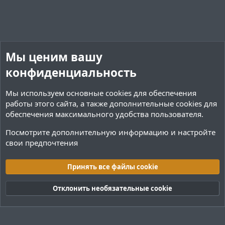
и
и
в
в
н
н
ы
ы
й
й
Мы ценим вашу
г
г
о
о
конфиденциальность
л
л
Мы используем основные
cookies
для обеспечения
о
о
работы этого сайта, а также дополнительные cookies для
с
с
обеспечения максимального удобства пользователя.
Посмотрите дополнительную информацию и настройте
свои предпочтения
Плагины / Minecraft
Принять все файлы cookie
Cookies
Тёмная (2020)
Русский (RU)
Отклонить необязательные cookie
Обратная связь
Условия и правила
Политика конфиденциальности
Помощь
R
S
S