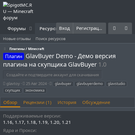
Вход
Регистрация
Форумы
Ресурсы
Что нового?
Правила
Новые отзывы
Поиск ресурсов
Плагины / Minecraft
GlavBuyer Demo - Демо версия
Плагин
плагина на скупщика GlavBuyer
1.0
Создайте и подтвердите аккаунт для скачивания
А
Д
Т
glavtoy
25 Авг 2024
glavbuyer
glavbuyerdemo
glavstudio
в
а
е
скупщик
экономика
т
т
г
о
а
и
Обзор
Рецензии (1)
История
Обсуждение
р
с
о
Поддерживаемые версии
з
д
1.16
1.17
1.18
1.19
1.20
1.21
а
Ядра и Прокси
н