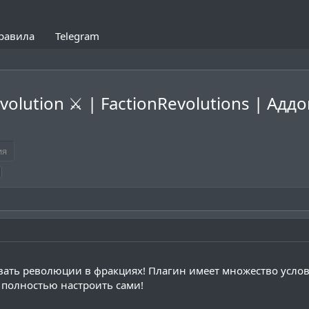
равила
Telegram
volution ⚔ | FactionRevolutions | Адд
ия
ать революции в фракциях! Плагин имеет множество услов
 полностью настроить сами!