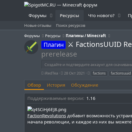
Форумы
Ресурсы
Что нового?
П
Новые отзывы
Поиск ресурсов
Форумы
Ресурсы
Плагины / Minecraft
⚔ FactionsUUID Re
Плагин
prerelease
Создайте и подтвердите аккаунт для скачиван
А
Д
Т
iRedTea
28 Окт 2021
factions
factionsuuid
в
а
е
т
т
г
Обзор
История
Обсуждение
о
а
и
р
с
Поддерживаемые версии
1.16
о
з
д
FactionRevolutions
а
добавит возможность устраив
н
начала революции, и каждое из них вы можете
и
я