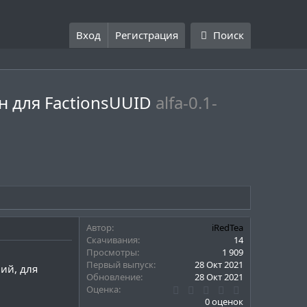
Вход
Регистрация
Поиск
он для FactionsUUID
alfa-0.1-
Автор
iRedTea
Скачивания
14
Просмотры
1 909
Первый выпуск
28 Окт 2021
ий, для
Обновление
28 Окт 2021
0
Оценка
.
0 оценок