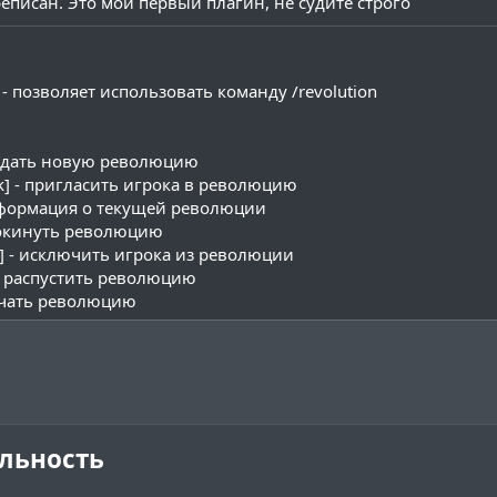
еписан. Это мой первый плагин, не судите строго
se - позволяет использовать команду /revolution
 создать новую революцию
nick] - пригласить игрока в революцию
 информация о текущей революции
- покинуть революцию
ick] - исключить игрока из революции
d - распустить революцию
 начать революцию
льность