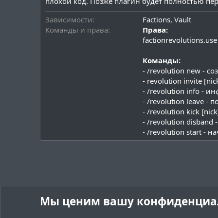
плохой код. Позже плагин будет полностью пер
Зависимости
Factions, Vault
Команды и права
Права:
factionrevolutions.u
Команды:
- /revolution new -
- revolution invite [
- /revolution info -
- /revolution leave 
- /revolution kick [n
- /revolution disban
- /revolution start -
Мы ценим вашу конфиденциа