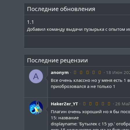
к
Последние обновления
ц
и
и
1.1
:
Добавил команду выдачи пузырька с опытом и
Последние рецензии
5
anonym
18 Июн 20
A
.
Все очень классно но у меня есть 1 
0
0
приоброзовался а не только 1
з
в
ё
з
5
HakerZer_YT
26 Ма
д
.
Плагин очень хороший но я бы посо
0
0
15: название
з
displayname: 'Бутылек с 15 ур.' ото
в
ё
exp: 15 количество опыта за бутыло