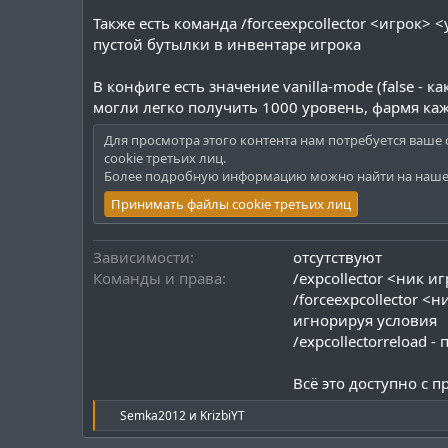
Также есть команда /forceexpcollector <игрок
пустой бутылки в инвентаре игрока
В конфиге есть значение vanilla-mode (false - к
могли легко получить 1000 уровень, фармя кажд
Для просмотра этого контента нам потребуется ваше 
cookie третьих лиц.
Более подробную информацию можно найти на наш
Принимать файлы cookie третьих лиц
Зависимости
отсутствуют
Команды и права
/expcollector <ник 
/forceexpcollector 
игнорируя условия
/expcollectorreload 
Всё это доступно с пр
Р
Semka2012
и
KrizbiYT
е
а