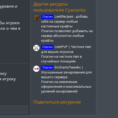
з
Другие ресурсы
 уровня и
д
пользователя Cyanoriss
LeetRecipes - добавь
Плагин
себе на сервер любые
тобы игроки
кастомные крафты
ли о чём я
Плагин позволяет добавить на
сервер абсолютно любые
крафты
LeetPvP | Честное пвп
Плагин
для ваших игроков
Плагин на честное пвп в
случайных локациях
EnchantsTweaks |
Плагин
Улучшенные зачарования для
року
вашего сервера
м игроку
Плагин на изменение
оформления и максимальных
уровней зачарований
Поделиться ресурсом