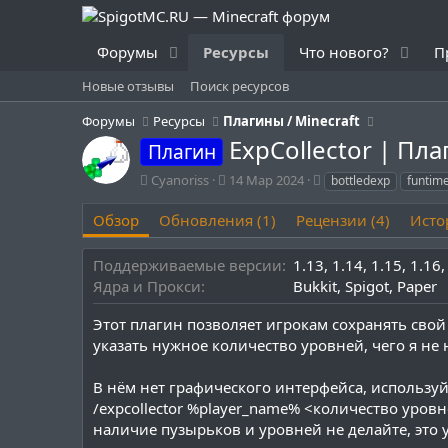
Форумы
Ресурсы
Что нового?
П
Новые отзывы
Поиск ресурсов
Форумы
Ресурсы
Плагины / Minecraft
ExpCollector | Пл
Плагин
А
Д
Т
Cyanoriss
14 Мар 2024
bottledexp
funtim
в
а
е
т
т
г
Обзор
Обновления (1)
Рецензии (4)
Исто
о
а
и
р
с
Поддерживаемые версии
1.13
1.14
1.15
1.16
о
Ядра и Прокси
Bukkit
Spigot
Paper
з
д
Этот плагин позволяет игрокам сохранять сво
а
н
указать нужное количество уровней, чего я не 
и
я
В нём нет графического интерфейса, используй
/expcollector %player_name% <количество уров
наличие пузырьков и уровней не делайте, это у