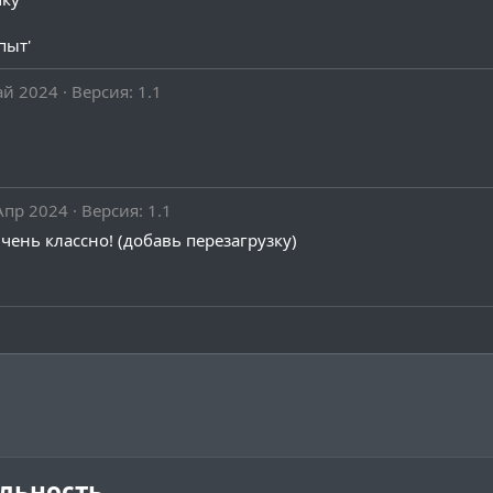
пыт'
ай 2024
Версия: 1.1
Апр 2024
Версия: 1.1
чень классно! (добавь перезагрузку)
льность