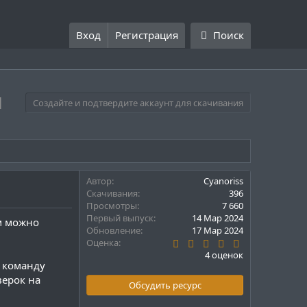
Вход
Регистрация
Поиск
1
Создайте и подтвердите аккаунт для скачивания
Автор
Cyanoriss
Скачивания
396
Просмотры
7 660
Первый выпуск
14 Мар 2024
ём можно
Обновление
17 Мар 2024
5
Оценка
.
4 оценок
0
е команду
0
верок на
з
Обсудить ресурс
в
ё