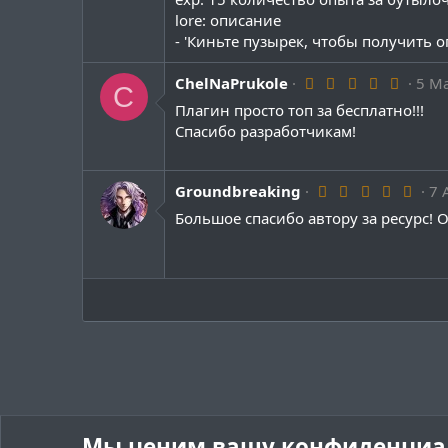
з
lore: описание
д
- 'Киньте пузырек, чтобы получить о
5
ChelNaPrukole
5 М
C
.
Плагин просто топ за бесплатно!!!
0
0
Спасибо разработчикам!
з
в
ё
з
5
Groundbreaking
7 
д
.
Большое спасибо автору за ресурс! О
0
0
з
в
ё
з
д
Мы ценим вашу конфиденциа