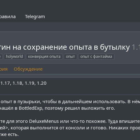
равила
Telegram
агин на сохранение опыта в бутылку
1.
e
holyworld
конверция опыта
опыт
опыт с фантайма
рия
Обсуждение
1.17
1.18
1.19
1.20
й опыт в пузырьки, чтобы в дальнейшем использовать. В н
нашёл в BottledExp, поэтому решил выложить его.
те для этого DeluxeMenus или что-то похожее. Туда впишит
ней>, которая выполнится от консоли и готово. Никаких про
же есть.