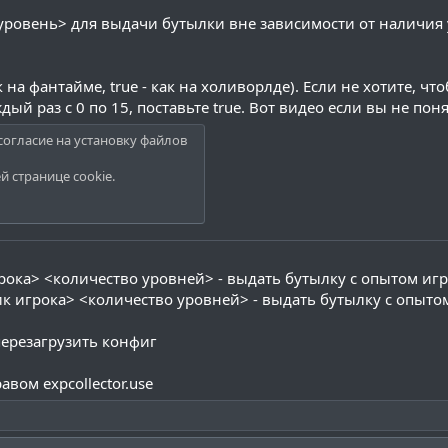
> <уровень> для выдачи бутылки вне зависимости от наличия
ак на фантайме, true - как на холиворлде). Если не хотите, ч
ый раз с 0 по 15, поставьте true. Вот видео если вы не поня
согласие на установку файлов
ей
странице cookie
.
игрока> <количество уровней> - выдать бутылку с опытом иг
<ник игрока> <количество уровней> - выдать бутылку с опыто
- перезагрузить конфиг
авом expcollector.use