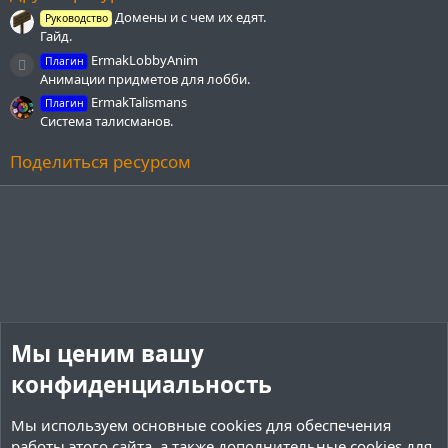
д
Домены и с чем их едят.
Руководство
Гайд.
ErmakLobbyAnim
Плагин
Иконка ресурса
Анимации придметов для лобби.
ErmakTalismans
Плагин
Система талисманов.
Поделиться ресурсом
Мы ценим вашу
конфиденциальность
Мы используем основные
cookies
для обеспечения
работы этого сайта, а также дополнительные cookies для