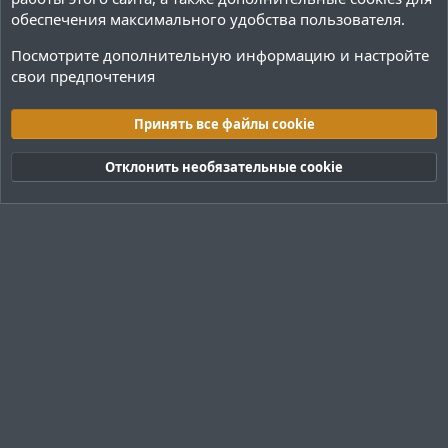
обеспечения максимального удобства пользователя.
Посмотрите дополнительную информацию и настройте
свои предпочтения
Плагины / Minecraft
Принять все файлы cookie
Cookies
Тёмная (2020)
Русский (RU)
Отклонить необязательные cookie
Обратная связь
Условия и правила
Политика конфиденциальности
Помощь
R
S
S