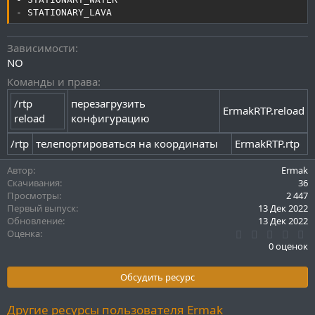
- STATIONARY_LAVA
Зависимости
NO
Команды и права
/rtp
перезагрузить
ErmakRTP.reload
reload
конфигурацию
/rtp
телепортироваться на координаты
ErmakRTP.rtp
Автор
Ermak
Скачивания
36
Просмотры
2 447
Первый выпуск
13 Дек 2022
Обновление
13 Дек 2022
0
Оценка
.
0 оценок
0
0
з
Обсудить ресурс
в
ё
з
Другие ресурсы пользователя Ermak