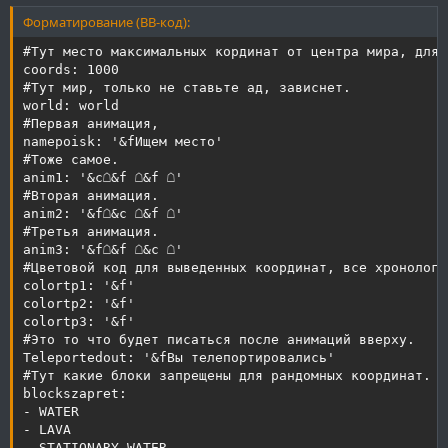
Форматирование (BB-код):
#Тут место максимальных кординат от центра мира, для 
coords: 1000

#Тут мир, только не ставьте ад, зависнет.

world: world

#Первая анимация,

namepoisk: '&fИщем место'

#Тоже самое.

anim1: '&c☖&f ☖&f ☖'

#Вторая анимация.

anim2: '&f☖&c ☖&f ☖'

#Третья анимация.

anim3: '&f☖&f ☖&c ☖'

#Цветовой код для выведенных координат, все хронологи
colortp1: '&f'

colortp2: '&f'

colortp3: '&f'

#Это то что будет писаться после анимаций вверху.

Teleportedout: '&fВы телепортировались'

#Тут какие блоки запрещены для рандомных координат.

blockszapret:

- WATER

- LAVA

- STATIONARY_WATER
