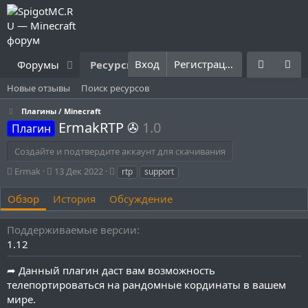
Вход
Регистрация
Форумы
Ресурсы
Что нового?
Правила
Новые отзывы
Поиск ресурсов
Плагины / Minecraft
ErmakRTP ✇
1.0
Плагин
Создайте и подтвердите аккаунт для скачивания
А
Д
Т
Ermak
13 Дек 2022
rtp
support
в
а
е
т
т
г
Обзор
История
Обсуждение
о
а
и
р
с
Поддерживаемые версии
о
1.12
з
д
➦ Данный плагин даст вам возможность
а
н
телепортироваться на рандомные кординаты в вашем
и
мире.
я