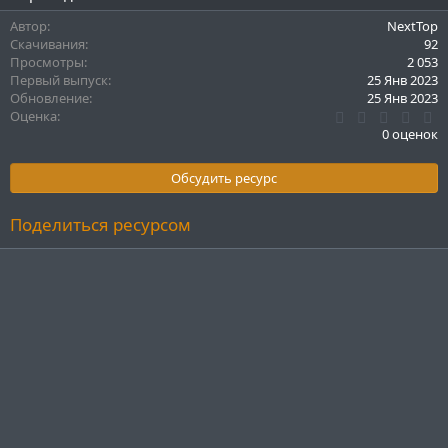
Автор
NextTop
Скачивания
92
Просмотры
2 053
Первый выпуск
25 Янв 2023
Обновление
25 Янв 2023
0
Оценка
.
0 оценок
0
0
з
Обсудить ресурс
в
ё
з
Поделиться ресурсом
д