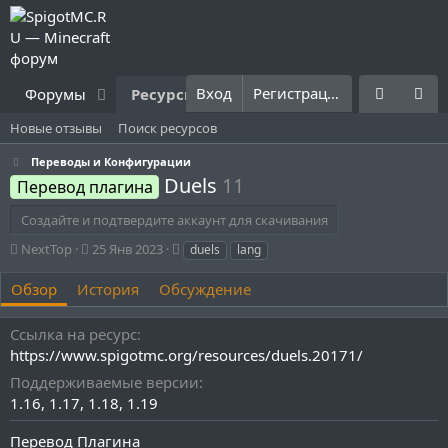
Вход
Регистрация
Форумы
Ресурсы
Что нового?
Правила
Новые отзывы
Поиск ресурсов
Переводы и Конфигурации
Duels
11
Перевод плагина
Создайте и подтвердите аккаунт для скачивания
А
Д
Т
NextTop
25 Янв 2023
duels
lang
в
а
е
т
т
г
Обзор
История
Обсуждение
о
а
и
р
с
Ссылка на ресурс
о
https://www.spigotmc.org/resources/duels.20171/
з
д
Поддерживаемые версии
а
1.16
1.17
1.18
1.19
н
и
Перевод Плагина
я