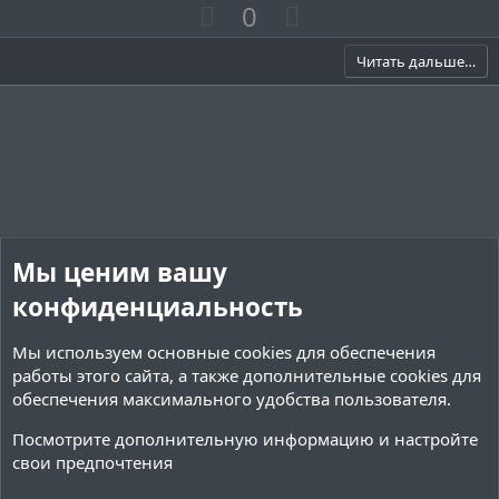
П
Н
0
ё
з
о
е
д
з
г
Читать дальше…
и
а
т
т
и
и
в
в
н
н
ы
ы
й
й
Мы ценим вашу
г
г
о
о
конфиденциальность
л
л
Мы используем основные
cookies
для обеспечения
о
о
работы этого сайта, а также дополнительные cookies для
с
с
обеспечения максимального удобства пользователя.
Посмотрите дополнительную информацию и настройте
свои предпочтения
Плагины / Minecraft