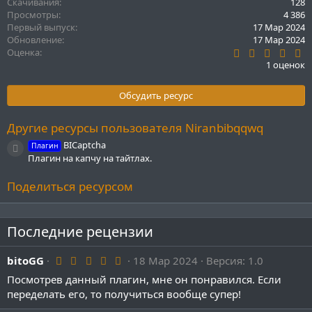
Скачивания
128
ц
Просмотры
4 386
и
Первый выпуск
17 Мар 2024
и
Обновление
17 Мар 2024
:
5
Оценка
.
1 оценок
0
0
з
Обсудить ресурс
в
ё
з
Другие ресурсы пользователя Niranbibqqwq
д
BICaptcha
Плагин
Иконка ресурса
Плагин на капчу на тайтлах.
Поделиться ресурсом
Последние рецензии
5
bitoGG
18 Мар 2024
Версия: 1.0
.
Посмотрев данный плагин, мне он понравился. Если
0
0
переделать его, то получиться вообще супер!
з
в