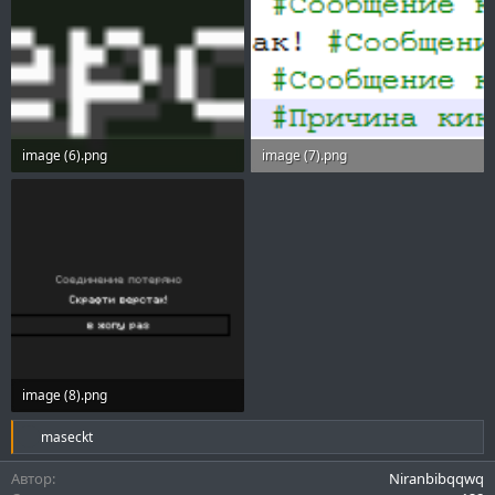
image (6).png
image (7).png
2.3 KB · Просмотры: 491
15.5 KB · Просмотры: 462
image (8).png
3.4 KB · Просмотры: 505
Р
maseckt
е
а
Автор
Niranbibqqwq
к