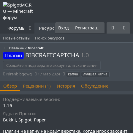
Вход
Регистрация
Форумы
Ресурсы
Что нового?
Правила
Новые отзывы
Поиск ресурсов
Плагины / Minecraft
BIBCRAFTCAPTCHA
1.0
Плагин
Создайте и подтвердите аккаунт для скачивания
А
Д
Т
Niranbibqqwq
17 Мар 2024
капча
лучшая капча
в
а
е
т
т
г
Обзор
Рецензии (1)
История
Обсуждение
о
а
и
р
с
Поддерживаемые версии
о
1.16
з
д
Ядра и Прокси
а
Bukkit
Spigot
Paper
н
и
Плагин на капчу на крафт верстака. Когда игрок заходит
я