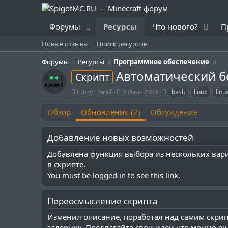
Форумы
Ресурсы
Что нового?
П
Новые отзывы
Поиск ресурсов
Форумы
Ресурсы
Программное обеспечение
Автоматический б
Скрипт
А
Д
Т
Furry__wolf
9 Июн 2023
bash
linux
linu
в
а
е
т
т
г
Обзор
Обновления (2)
Обсуждение
о
а
и
р
с
Добавление новых возможностей
о
з
Добавлена функция выбора из нескольких вариа
д
в скрипте.
а
н
You must be logged in to see this link.
и
я
Переосмысление скрипта
Изменил описание, поработал над самим скрип
задержку. Предлагайте свои идеи что можно е