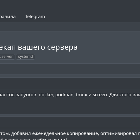
равила
Telegram
екап вашего сервера
x server
systemd
нтов запусков: docker, podman, tmux и screen. Для этого 
том, добавил еженедельное копирование, оптимизировал п
щё вкостылить в обсуждении!