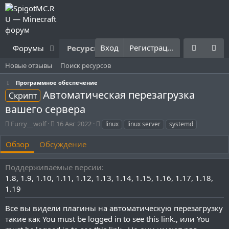
Вход
Регистрация
Форумы
Ресурсы
Что нового?
Правила
Новые отзывы
Поиск ресурсов
Программное обеспечение
Автоматическая перезагрузка
Скрипт
вашего сервера
А
Д
Т
Furry__wolf
16 Авг 2022
linux
linux server
systemd
в
а
е
т
т
г
Обзор
Обсуждение
о
а
и
р
с
Поддерживаемые версии
о
1.8
1.9
1.10
1.11
1.12
1.13
1.14
1.15
1.16
1.17
1.18
з
д
1.19
а
н
Все вы видели плагины на автоматическую перезагрузку
и
такие как
You must be logged in to see this link.
, или
You
я