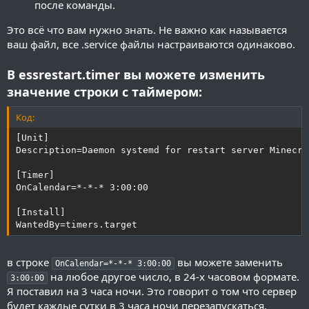
после команды.
Это всё что вам нужно знать. Не важно как называется
ваш файл, все .service файлы настраиваются одинаково.
В essrestart.timer вы можете изменить
значение строки с таймером:
Код:
[Unit]

Description=Daemon systemd for restart server Minecra
[Timer]

OnCalendar=*-*-* 3:00:00

[Install]

WantedBy=timers.target
в строке
вы можете заменить
OnCalendar=*-*-* 3:00:00
на любое другое число, в 24-х часовом формате.
3:00:00
Я поставил на 3 часа ночи. Это говорит о том что сервер
будет каждые сутки в 3 часа ночи перезапускаться.