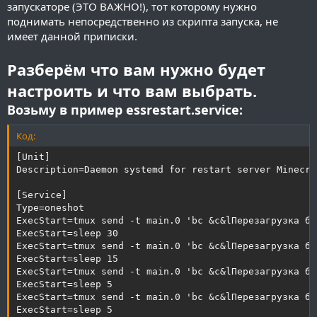
запускаторе (ЭТО ВАЖНО!), тот которому нужно
поднимать непосредственно из скрипта запуска, не
имеет данной приписки.
Разберём что вам нужно будет
настроить и что вам выбрать.
Возьму в пример essrestart.service:
Код:
[Unit]

Description=Daemon systemd for restart server Minecraf
[Service]

Type=oneshot

ExecStart=tmux send -t main.0 'bc &c&lПерезагрузка бу
ExecStart=sleep 30

ExecStart=tmux send -t main.0 'bc &c&lПерезагрузка бу
ExecStart=sleep 15

ExecStart=tmux send -t main.0 'bc &c&lПерезагрузка бу
ExecStart=sleep 5

ExecStart=tmux send -t main.0 'bc &c&lПерезагрузка бу
ExecStart=sleep 5
