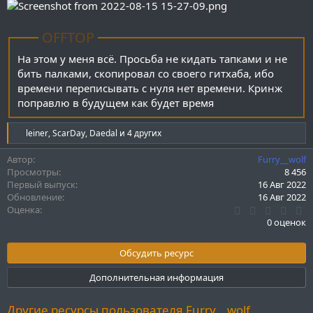
OFFTOP
На этом у меня всё. Просьба не кидать тапками и не
бить палками, скопировал со своего гитхаба, ибо
времени переписывать с нуля нет времени. Кринж
поправлю в будущем как будет время
Р
leiner
,
ScarDay
,
Daedal
и 4 других
е
а
Автор
Furry__wolf
к
Просмотры
8 456
ц
Первый выпуск
16 Авг 2022
и
Обновление
16 Авг 2022
и
0
Оценка
:
.
0 оценок
0
0
з
Обсудить ресурс
в
ё
Дополнительная информация
з
д
Другие ресурсы пользователя Furry__wolf