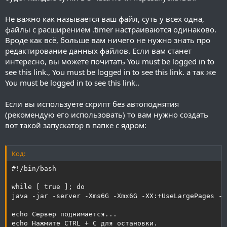
Не важно как называется ваш файл, суть у всех одна,
файлы с расширением .timer настраиваются одинаково.
Вроде как всё, больше вам ничего не нужно знать про
редактирование данных файлов. Если вам станет
интересно, вы можете почитать
You must be logged in to
see this link.
,
You must be logged in to see this link.
а так же
You must be logged in to see this link.
.
Если вы используете скрипт без автоподнятия
(рекомендую его использовать) то вам нужно создать
вот такой запускатор в папке с ядром:
Код:
#!/bin/bash

while [ true ]; do

java -jar -server -Xms6G -Xmx6G -XX:+UseLargePages -X
echo Сервер поднимается...

echo Нажмите CTRL + C для остановки.
