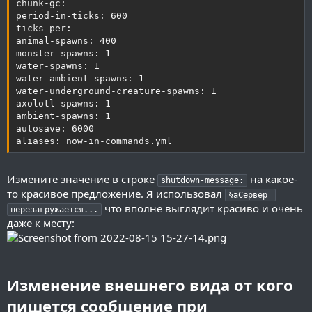
chunk-gc:

period-in-ticks: 600

ticks-per:

animal-spawns: 400

monster-spawns: 1

water-spawns: 1

water-ambient-spawns: 1

water-underground-creature-spawns: 1

axolotl-spawns: 1

ambient-spawns: 1

autosave: 6000

aliases: now-in-commands.yml
Измените значение в строке
на какое-
shutdown-message:
то красивое предложение. Я использовал
§aСервер 
что вполне выглядит красиво и очень
перезагружается...
даже к месту:
Изменение внешнего вида от кого
пишется сообщение при