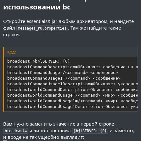
использовании bc
Откройте essentialsX.jar любым архиватором, и найдите
файл
. Там же найдите такие
messages_ru.properties
строки:
Код:
broadcast=§b§lSERVER: {0}

broadcastCommandDescription=Объявляет сообщение на ве
broadcastCommandUsage=/<command> <сообщение>

broadcastCommandUsage1=/<command> <сообщение>

broadcastCommandUsage1Description=Объявляет указанное
broadcastworldCommandDescription=Объявляет сообщение в
broadcastworldCommandUsage=/<command> <мир> <сообщение
broadcastworldCommandUsage1=/<command> <мир> <сообщени
broadcastworldCommandUsage1Description=Объявляет указ
Вам нужно заменить значение в первой строке -
я лично поставил
и заметно,
broadcast=
§b§lSERVER: {0}
и вроде не так ущербно выглядит: