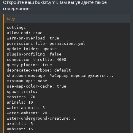
Откройте ваш bukkit.yml. Там вы увидите такое
содержание:
Код:
settings:

allow-end: true

warn-on-overload: true

permissions-file: permissions.yml

update-folder: update

plugin-profiling: false

connection-throttle: 4000

query-plugins: true

deprecated-verbose: default

shutdown-message: §aСервер перезагружается...

minimum-api: none

use-map-color-cache: true

spawn-limits:

monsters: 70

animals: 10

water-animals: 5

water-ambient: 20

water-underground-creature: 5

axolotls: 5

ambient: 15
