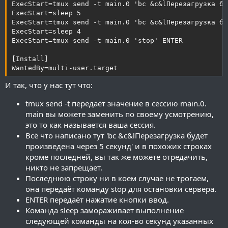
ExecStart=tmux send -t main.0 'bc &c&lПерезагрузка бу
ExecStart=sleep 5

ExecStart=tmux send -t main.0 'bc &c&lПерезагрузка бу
ExecStart=sleep 4

ExecStart=tmux send -t main.0 'stop' ENTER

[Install]

WantedBy=multi-user.target
И так, что у нас тут что:
tmux send -t передаёт значение в сессию main.0.
main вы можете заменить по своему усмотрению,
это то как называется ваша сессия.
Всё что написано тут 'bc &c&lПерезагрузка будет
произведена через 5 секунд' и в похожих строках
кроме последней, вы так же можете отредачить,
никто не запрещает.
Последнюю строку ни в коем случае не трогаем,
она передаёт команду stop для остановки сервера.
ENTER передаёт нажатие кнопки ввод.
Команда sleep замораживает выполнение
следующей команды на кол-во секунд указанных