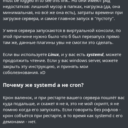
must be logged in to see this link.
. Но они имеют ряд
недостатков: лишний мусор в папках, нагрузка (да, она
минимальная, но всё же она есть), затраты времени при
загрузке сервера, и самое главное запуск в "пустоту".
У меня сервера запускаются в виртуальной консоли, по
этой причине нужно было что б был перезапуск прямо
там же, данные плагины увы не смогли это сделать.
Если вы используете
Linux
, и у вас есть
systemd
, можете
продолжить чтение. Если у вас windows server, можете
закрыть эту инструкцию, и принять мои
соболезнования. xD
Почему же systemd а не cron?
Крон валенок, и при рестарте вашего сервера пошлёт вас
куда подальше, и скажет я не я, это не мой скрипт, я не
помню когда его запускать. Если говорить без рофлов -
крон собъётся при рестарте, в то время как systemd с его
демонами - нет.