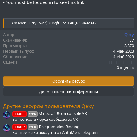
-
You must be logged in to see this link.
Р
Ansandr
,
Furry__wolf
,
KungfuEpt
и ещё 1 человек
е
а
Автор
Qexy
к
Скачивания
77
ц
Просмотры
3 370
и
Первый выпуск
4 Май 2023
и
Обновление
4 Май 2023
:
0
Оценка
.
0 оценок
0
0
з
Обсудить ресурс
в
ё
Дополнительная информация
з
д
Другие ресурсы пользователя Qexy
Minecraft Rcon console VK
Платно
WEB
Бот консоли через сообщество VK
Telegram MineBinding
Платно
WEB
Бот привязки аккаунта от AuthMe к Telegram