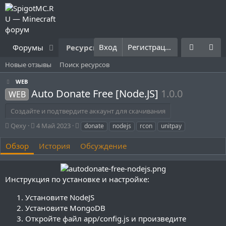
Вход
Регистрация
Форумы
Ресурсы
Что нового?
Правила
Новые отзывы
Поиск ресурсов
WEB
Auto Donate Free [Node.JS]
1.0.0
WEB
Создайте и подтвердите аккаунт для скачивания
А
Д
Т
Qexy
4 Май 2023
donate
nodejs
rcon
unitpay
в
а
е
т
т
г
Обзор
История
Обсуждение
о
а
и
р
с
о
Инструкция по установке и настройке:
з
д
Установите NodeJS
а
н
Установите MongoDB
и
Откройте файл app/config.js и произведите
я