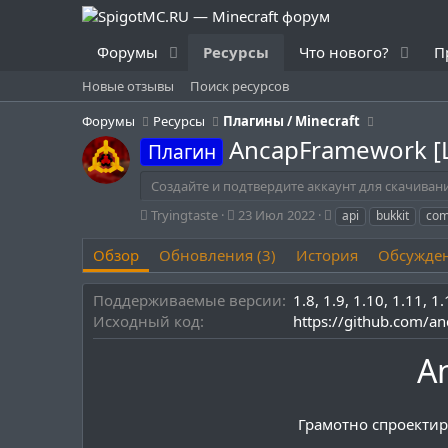
Форумы
Ресурсы
Что нового?
П
Новые отзывы
Поиск ресурсов
Форумы
Ресурсы
Плагины / Minecraft
AncapFramework [
Плагин
Создайте и подтвердите аккаунт для скачиван
А
Д
Т
Tryingtaste
23 Июл 2022
api
bukkit
co
в
а
е
т
т
г
Обзор
Обновления (3)
История
Обсужде
о
а
и
р
с
Поддерживаемые версии
1.8
1.9
1.10
1.11
1.
о
Исходный код
https://github.com/
з
д
а
A
н
и
я
Грамотно спроектир