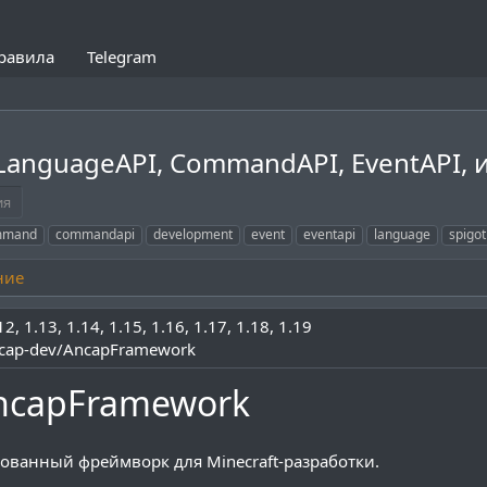
равила
Telegram
LanguageAPI, CommandAPI, EventAPI, 
ия
mmand
commandapi
development
event
eventapi
language
spigot
ние
12
1.13
1.14
1.15
1.16
1.17
1.18
1.19
ancap-dev/AncapFramework
ncapFramework
ованный фреймворк для Minecraft-разработки.