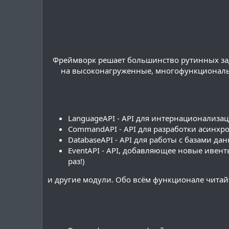
Фреймворк решает большинство рутинных зад
на высоконагруженные, многофункциональ
LanguageAPI - API для интернационализа
CommandAPI - API для разработки асинхр
DatabaseAPI - API для работы с базами да
EventAPI - API, добавляющее новые ивент
раз!)
и другие модули. Обо всём функционале читай