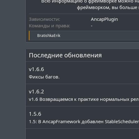
Всю информацию о фреймворке можно н
фреймворком, вы больше н
Зависимости
AncapPlugin
Команды и права
-
Р
BratishkaErik
е
а
к
Последние обновления
ц
и
и
v1.6.6
:
Фиксы багов.
v1.6.2
v1.6 Возвращаемся к практике нормальных рели
1.5.6
1.5: В AncapFramework добавлен StableSchedule