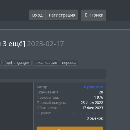
Вход
Регистрация
Поиск
и 3 ещё]
2023-02-17
[api] languages
локализация
перевод
Автор
Tryingtaste
Скачивания
28
Просмотры
1 976
Первый выпуск
23 Июл 2022
Обновление
17 Фев 2023
0
Оценка
.
0 оценок
0
0