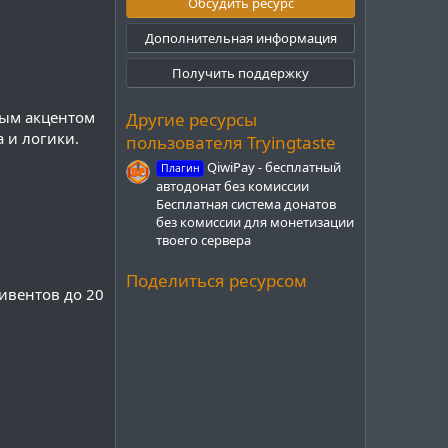
з
Обсудить ресурс
в
ё
Дополнительная информация
з
д
Получить поддержку
бым акцентом
Другие ресурсы
 и логики.
пользователя Tryingtaste
QiwiPay - бесплатный
Плагин
автодонат без комиссии
Бесплатная система донатов
без комиссии для монетизации
твоего сервера
Поделиться ресурсом
 ивентов до 20