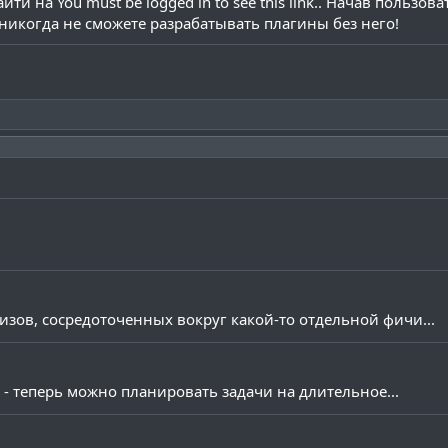
айти на
You must be logged in to see this link.
. Начав пользова
икогда не сможете разрабатывать плагины без него!​
зов, сосредоточенных вокруг какой-то отдельной фичи...
r - теперь можно планировать задачи на длительное...