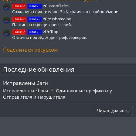
д
zCustomTitles
Платно
Плагин
Создание своих титулов. За N количество койнов/монет
zCrossbreeding
Платно
Плагин
Плагин на скрещивание зелий.
zUnTrap
Платно
Плагин
Отлично подойдет для гриф. серверов.
Поделиться ресурсом
Последние обновления
Исправлены баги
Исправленные баги: 1. Одинаковые префиксы у
Отправителя и Нарушителя
Читать дальше…