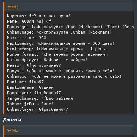
YAML:
Noperms: §cУ вас нет прав!

Name: §6BAN §8| §f

Banusage: §cИспользуйте /ban (Nickname) (Time) (Reason
Unbanusage: §cИспользуйте /unban (Nickname)

Maximumtime: 300

Maxtimemsg: §cМаксимальное время - 300 дней!

Mintimemsg: §cМинимальное время - 1 день!

Numberformat: §cНе верный формат времени!

Nofoundplayer: §cИгрок не найден!

Reason: §fпо причине§7

Banyou: §cВы не можете забанить самого себя!

Unbanyou: §cВы не можете разбанить самого себя!

Bantime: §fна§7

Bantimename: §7дней

Banplayer: §fзабанил§7

Targetbanmsg: §fВас забанил

Inban: §cВы в бане!

Unbanplayer: §fразбанил§7
Донаты
YAML: