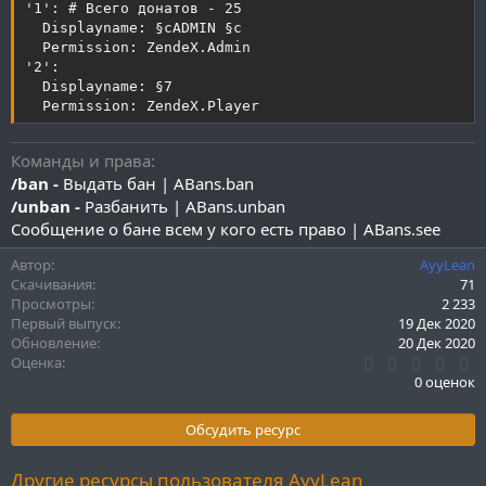
'1': # Всего донатов - 25

  Displayname: §cADMIN §c

  Permission: ZendeX.Admin

'2':

  Displayname: §7

  Permission: ZendeX.Player
Команды и права
/ban -
Выдать бан | ABans.ban
/unban -
Разбанить | ABans.unban
Сообщение о бане всем у кого есть право | ABans.see
Автор
AyyLean
Скачивания
71
Просмотры
2 233
Первый выпуск
19 Дек 2020
Обновление
20 Дек 2020
0
Оценка
.
0 оценок
0
0
з
Обсудить ресурс
в
ё
з
Другие ресурсы пользователя AyyLean