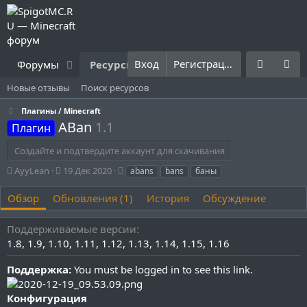
Вход
Регистрация
Форумы
Ресурсы
Что нового?
Правила
Новые отзывы
Поиск ресурсов
Плагины / Minecraft
ABan
1.1
Плагин
Создайте и подтвердите аккаунт для скачивания
А
Д
Т
AyyLean
19 Дек 2020
abans
bans
баны
в
а
е
т
т
г
Обзор
Обновления (1)
История
Обсуждение
о
а
и
р
с
Поддерживаемые версии
о
1.8
1.9
1.10
1.11
1.12
1.13
1.14
1.15
1.16
з
д
Поддержка:
а
You must be logged in to see this link.
н
и
Конфигурация
я