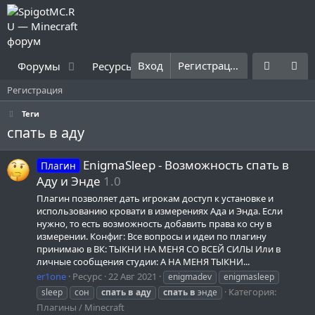
Вход
Регистрация
Форумы
Ресурсы
Что нового?
Правила
Регистрация
Теги
спать в аду
EnigmaSleep - Возможность спать в
Плагин
Аду и Энде
1.0
Плагин позволяет дать игрокам доступ к установке и
использованию кровати в измерениях Ада и Энда. Если
нужно, то есть возможность добавить права ко сну в
измерении. Конфиг: Все вопросы и идеи по плагину
принимаю в ВК: ТЫКНИ НА МЕНЯ СО ВСЕЙ СИЛЫ Или в
личные сообщения студии: А НА МЕНЯ ТЫКНИ...
er1one
Ресурс
22 Авг 2021
enigmadev
enigmasleep
Категория:
sleep
сон
спать
в
аду
спать
в
энде
Плагины / Minecraft