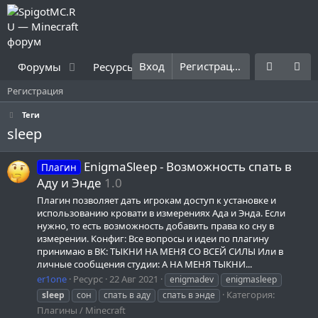
Вход
Регистрация
Форумы
Ресурсы
Что нового?
Правила
Регистрация
Теги
sleep
EnigmaSleep - Возможность спать в
Плагин
Аду и Энде
1.0
Плагин позволяет дать игрокам доступ к установке и
использованию кровати в измерениях Ада и Энда. Если
нужно, то есть возможность добавить права ко сну в
измерении. Конфиг: Все вопросы и идеи по плагину
принимаю в ВК: ТЫКНИ НА МЕНЯ СО ВСЕЙ СИЛЫ Или в
личные сообщения студии: А НА МЕНЯ ТЫКНИ...
er1one
Ресурс
22 Авг 2021
enigmadev
enigmasleep
Категория:
sleep
сон
спать в аду
спать в энде
Плагины / Minecraft