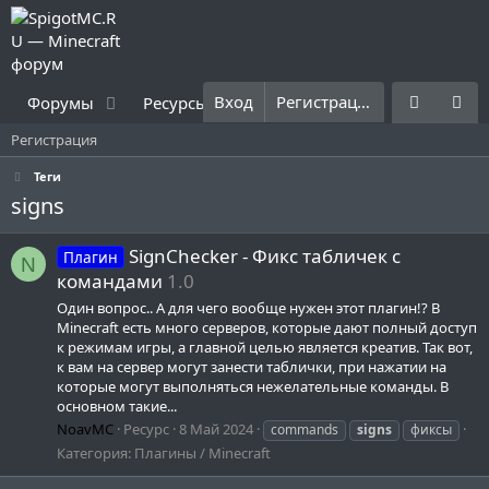
Вход
Регистрация
Форумы
Ресурсы
Что нового?
Правила
Регистрация
Теги
signs
SignChecker - Фикс табличек с
Плагин
N
командами
1.0
Один вопрос.. А для чего вообще нужен этот плагин!? В
Minecraft есть много серверов, которые дают полный доступ
к режимам игры, а главной целью является креатив. Так вот,
к вам на сервер могут занести таблички, при нажатии на
которые могут выполняться нежелательные команды. В
основном такие...
NoavMC
Ресурс
8 Май 2024
commands
signs
фиксы
Категория:
Плагины / Minecraft