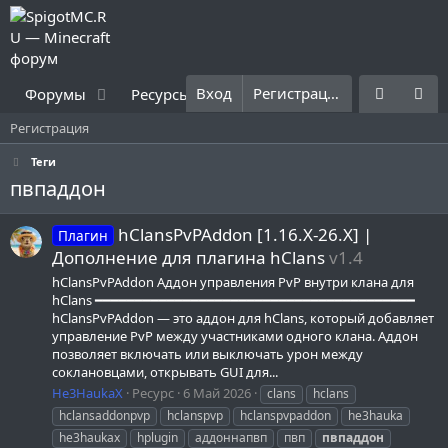
Вход
Регистрация
Форумы
Ресурсы
Что нового?
Правила
Регистрация
Теги
пвпаддон
hClansPvPAddon [1.16.X-26.X] |
Плагин
Дополнение для плагина hClans
v1.4
hClansPvPAddon Аддон управления PvP внутри клана для
hClans ━━━━━━━━━━━━━━━━━━━━━━━━━━━━━━━━━━━━━━━━
hClansPvPAddon — это аддон для hClans, который добавляет
управление PvP между участниками одного клана. Аддон
позволяет включать или выключать урон между
соклановцами, открывать GUI для...
He3HaukaX
Ресурс
6 Май 2026
clans
hclans
hclansaddonpvp
hclanspvp
hclanspvpaddon
he3hauka
he3haukax
hplugin
аддоннапвп
пвп
пвпаддон