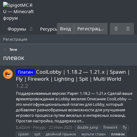
Вход
Регистрация
Форумы
Ресурсы
Что нового?
Правила
Регистрация
Теги
плевок
CoolLobby | 1.18.2 — 1.21.x | Spawn |
Плагин
Fly | Firework | Lighting | Spit | Multi World
1.2.2
Поддерживаемые версии: Paper: 1.18.2 — 1.21.x Сделай ваше
времяпровождение в Lobby веселее Описание CoolLobby —
это многофункциональный плагин для Lobby, который
добавляет разнообразные возможности для улучшения
игрового процесса путем веселых и интересных команд.
Простая настройка, поддержка от...
ILeZzoV
Ресурс
22 Июн 2025
double jump
firework
fly
spawn
spit
двойной прыжок
мульти спавн
плевок