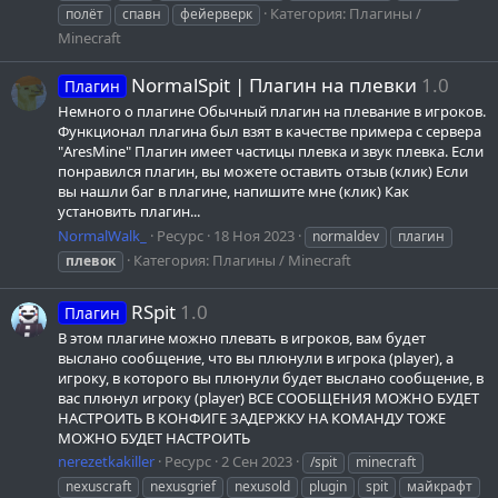
Категория:
Плагины /
полёт
спавн
фейерверк
Minecraft
NormalSpit | Плагин на плевки
1.0
Плагин
Немного о плагине Обычный плагин на плевание в игроков.
Функционал плагина был взят в качестве примера с сервера
"AresMine" Плагин имеет частицы плевка и звук плевка. Если
понравился плагин, вы можете оставить отзыв (клик) Если
вы нашли баг в плагине, напишите мне (клик) Как
установить плагин...
NormalWalk_
Ресурс
18 Ноя 2023
normaldev
плагин
Категория:
Плагины / Minecraft
плевок
RSpit
1.0
Плагин
В этом плагине можно плевать в игроков, вам будет
выслано сообщение, что вы плюнули в игрока (player), а
игроку, в которого вы плюнули будет выслано сообщение, в
вас плюнул игроку (player) ВСЕ СООБЩЕНИЯ МОЖНО БУДЕТ
НАСТРОИТЬ В КОНФИГЕ ЗАДЕРЖКУ НА КОМАНДУ ТОЖЕ
МОЖНО БУДЕТ НАСТРОИТЬ
nerezetkakiller
Ресурс
2 Сен 2023
/spit
minecraft
nexuscraft
nexusgrief
nexusold
plugin
spit
майкрафт