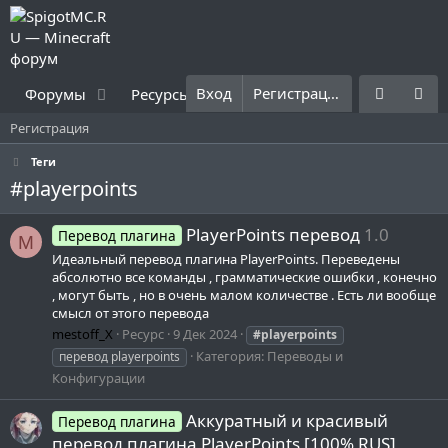
Вход
Регистрация
Форумы
Ресурсы
Что нового?
Правила
Регистрация
Теги
#playerpoints
PlayerPoints перевод
1.0
Перевод плагина
M
Идеальный перевод плагина PlayerPoints. Переведены
абсолютно все команды , грамматические ошибки , конечно
, могут быть , но в очень малом количестве . Есть ли вообще
смысл от этого перевода
mestoff_X
Ресурс
9 Дек 2024
#playerpoints
Категория:
Переводы и
перевод playerpoints
Конфигурации
Аккуратный и красивый
Перевод плагина
перевод плагина PlayerPoints [100% RUS]