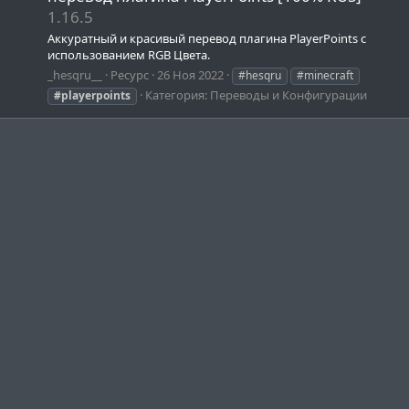
1.16.5
Аккуратный и красивый перевод плагина PlayerPoints с
использованием RGB Цвета.
_hesqru__
Ресурс
26 Ноя 2022
#hesqru
#minecraft
Категория:
Переводы и Конфигурации
#playerpoints