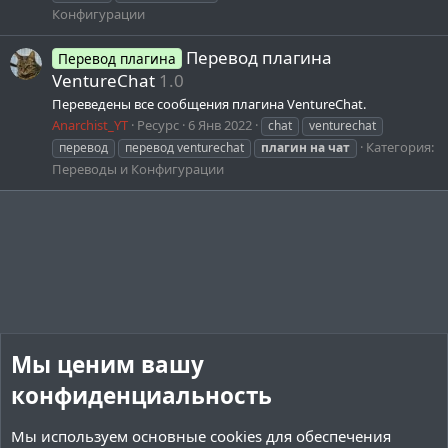
Конфигурации
Перевод плагина
Перевод плагина
VentureChat
1.0
Переведены все сообщения плагина VentureChat.
Anarchist_YT
Ресурс
6 Янв 2022
chat
venturechat
Категория:
перевод
перевод venturechat
плагин
на
чат
Переводы и Конфигурации
Мы ценим вашу
конфиденциальность
Мы используем основные
cookies
для обеспечения