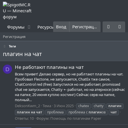
Вход
Регистрация
Форумы
Ресурсы
Что нового?
Правила
Регистрация
Теги
плагин на чат
Не работают плагины на чат
D
Всем привет! Делаю сервер, но не раблтают плагины на чат.
Пробовал Flectone, не запускается, ChatEx тже самое,
ChatControl red (free) Запустился но не работает, promissed
chat не запускается, Chatty +- работал, но на атерносе (сейчас
на папке, 20 июня куплю хостинг) Сейчас серв на папке,
полный...
DeksonKwm_2
Тема
3 Июн 2025
chatex
chatty
плагин
плагин
на
чат
проблема
проблема с
плагин
ов
чат
Ответы: 10
Форум:
Помощь по плагинам Paper