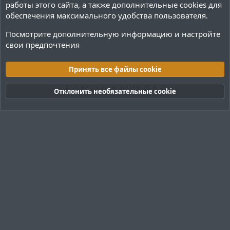
работы этого сайта, а также дополнительные cookies для
обеспечения максимального удобства пользователя.
Посмотрите дополнительную информацию и настройте
свои предпочтения
Теги
Принять все файлы cookie
Cookies
Тёмная (2020)
Русский (RU)
Отклонить необязательные cookie
Обратная связь
Условия и правила
Политика конфиденциальности
Помощь
R
S
S