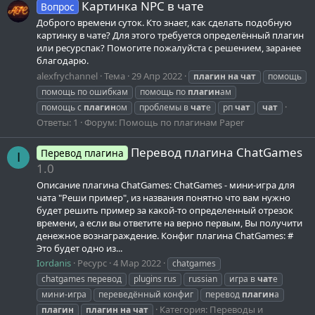
Картинка NPC в чате
Вопрос
Доброго времени суток. Кто знает, как сделать подобную
картинку в чате? Для этого требуется определённый плагин
или ресурспак? Помогите пожалуйста с решением, заранее
благодарю.
alexfrychannel
Тема
29 Апр 2022
плагин
на
чат
помощь
помощь по ошибкам
помощь по
плагин
ам
помощь с
плагин
ом
проблемы в
чат
е
рп
чат
чат
Ответы: 1
Форум:
Помощь по плагинам Paper
Перевод плагина ChatGames
Перевод плагина
I
1.0
Описание плагина ChatGames: ChatGames - мини-игра для
чата "Реши пример", из названия понятно что вам нужно
будет решить пример за какой-то определенный отрезок
времени, а если вы ответите на верно первым, Вы получити
денежное вознаграждение. Конфиг плагина ChatGames: #
Это будет одно из...
Iordanis
Ресурс
4 Мар 2022
chatgames
chatgames перевод
plugins rus
russian
игра в
чат
е
мини-игра
переведённый конфиг
перевод
плагин
а
Категория:
Переводы и
плагин
плагин
на
чат