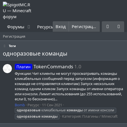
Вход
Регистрация
Форумы
Ресурсы
Что нового?
Правила
Регистрация
Теги
одноразовые команды
TokenCommands
1.0
Плагин
Функции: Чит клиенты не могут просматривать команды
кликабельных сообщений перед запуском (информация о
команде не отправляется клиентам) Запуск нескольких
команд одним кликом Запуск команды от имени оператора
или консоли. Лимит использования (до 255 использований,
если 0, то бесконечно)...
Bomb
Ресурс
11 Сен 2021
одноразовые
кликабельные
команды
от имени консоли
Категория:
Плагины / Minecraft
одноразовые
команды