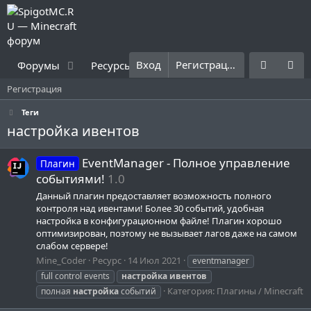
Вход
Регистрация
Форумы
Ресурсы
Что нового?
Правила
Регистрация
Теги
настройка ивентов
EventManager - Полное управление
Плагин
событиями!
1.0
Данный плагин предоставляет возможность полного
контроля над ивентами! Более 30 событий, удобная
настройка в конфигурационном файле! Плагин хорошо
оптимизирован, поэтому не вызывает лагов даже на самом
слабом сервере!
Mine_Coder
Ресурс
14 Июл 2021
eventmanager
full control events
настройка
ивентов
Категория:
Плагины / Minecraft
полная
настройка
событий