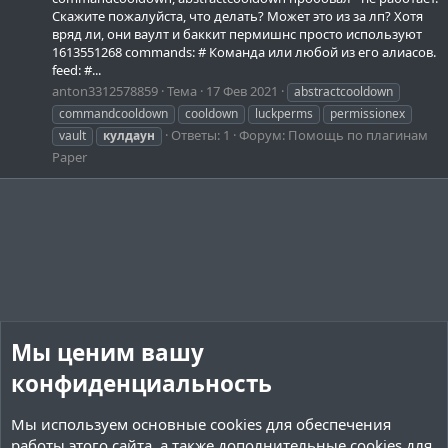
Скажите пожалуйста, что делать? Может это из за лп? Хотя
вряд ли, они ваулт и баккит пермишнс просто используют
1613551268 commands: # Команда или любой из его алиасов.
feed: #...
anton3312578859
Тема
17 Фев 2021
abstractcooldown
commandcooldown
cooldown
luckperms
permissionex
Ответы: 1
Форум:
Помощь по плагинам
vault
кулдаун
Paper
Мы ценим вашу
конфиденциальность
Мы используем основные
cookies
для обеспечения
работы этого сайта, а также дополнительные cookies для