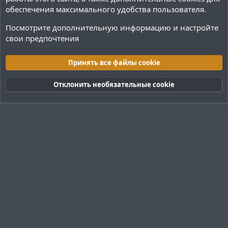
обеспечения максимального удобства пользователя.
Посмотрите дополнительную информацию и настройте
свои предпочтения
Теги
Принять все файлы cookie
Cookies
Тёмная (2020)
Русский (RU)
Отклонить необязательные cookie
Обратная связь
Условия и правила
Политика конфиденциальности
Помощь
R
S
S