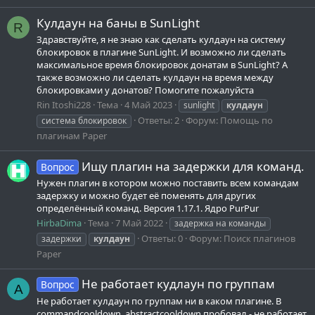
Кулдаун на баны в SunLight
R
Здравствуйте, я не знаю как сделать кулдаун на систему
блокировок в плагине SunLight. И возможно ли сделать
максимальное время блокировок донатам в SunLight? А
также возможно ли сделать кулдаун на время между
блокировками у донатов? Помогите пожалуйста
Rin Itoshi228
Тема
4 Май 2023
sunlight
кулдаун
Ответы: 2
Форум:
Помощь по
система блокировок
плагинам Paper
Ищу плагин на задержки для команд.
Вопрос
Нужен плагин в котором можно поставить всем командам
задержку и можно будет её поменять для других
определённый команд. Версия 1.17.1. Ядро PurPur
HirbaDima
Тема
7 Май 2022
задержка на команды
Ответы: 0
Форум:
Поиск плагинов
задержки
кулдаун
Paper
Не работает кудлаун по группам
Вопрос
A
Не работает кулдаун по группам ни в каком плагине. В
commandcooldown, abstractcooldown пробовал - не работает.