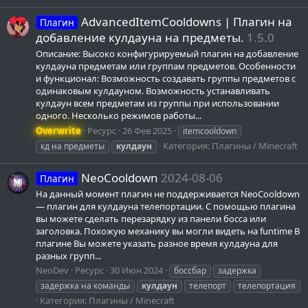
AdvancedItemCooldowns | Плагин на
Плагин
добавление кулдауна на предметы.
1.5.0
Описание: Высоко конфигурируемый плагин на добавление
кулдауна предметам или группам предметов. Особенности
и функционал: Возможность создавать группы предметов с
одинаковым кулдауном. Возможность устанавливать
кулдаун всем предметам из группы при использовании
одного. Несколько режимов работы...
Overwrite
Ресурс
26 Фев 2025
itemcooldown
Категория:
Плагины / Minecraft
кд на предметы
кулдаун
NeoCooldown
2024-08-06
Плагин
На данный момент плагин не поддерживается NeoCooldown
— плагин для кулдауна телепортации. С помощью плагина
вы можете сделать перезарядку из панели босса или
заголовка. Похожую механику вы могли видеть на funtime В
плагине Вы можете указать разное время кулдауна для
разных групп...
NeoDev
Ресурс
30 Июн 2024
боссбар
задержка
задержка на команды
кулдаун
телепорт
телепортация
Категория:
Плагины / Minecraft