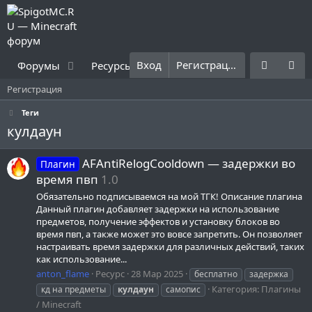
Вход
Регистрация
Форумы
Ресурсы
Что нового?
Правила
Регистрация
Теги
кулдаун
AFAntiRelogCooldown — задержки во
Плагин
время пвп
1.0
Обязательно подписываемся на мой ТГК! Описание плагина
Данный плагин добавляет задержки на использование
предметов, получение эффектов и установку блоков во
время пвп, а также может это вовсе запретить. Он позволяет
настраивать время задержки для различных действий, таких
как использование...
anton_flame
Ресурс
28 Мар 2025
бесплатно
задержка
Категория:
Плагины
кд на предметы
кулдаун
самопис
/ Minecraft