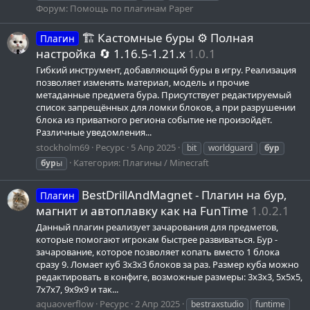
Форум:
Помощь по плагинам Paper
🏗️ Кастомные буры ⚙️ Полная
Плагин
настройка 🔄 1.16.5-1.21.x
1.0.1
Гибкий инструмент, добавляющий буры в игру. Реализация
позволяет изменять материал, модель и прочие
метаданные предмета бура. Присутствует редактируемый
список запрещённых для ломки блоков, а при разрушении
блока из приватного региона событие не произойдёт.
Различные уведомления...
stockholm69
Ресурс
5 Апр 2025
bit
worldguard
бур
Категория:
Плагины / Minecraft
бур
ы
BestDrillAndMagnet - Плагин на бур,
Плагин
магнит и автоплавку как на FunTime
1.0.2.1
Данный плагин реализует зачарования для предметов,
которые помогают игрокам быстрее развиваться. Бур -
зачарование, которое позволяет копать вместо 1 блока
сразу 9. Ломает куб 3x3x3 блоков за раз. Размер куба можно
редактировать в конфиге, возможные размеры: 3x3x3, 5x5x5,
7x7x7, 9x9x9 и так...
aquaoverflow
Ресурс
2 Апр 2025
bestraxstudio
funtime