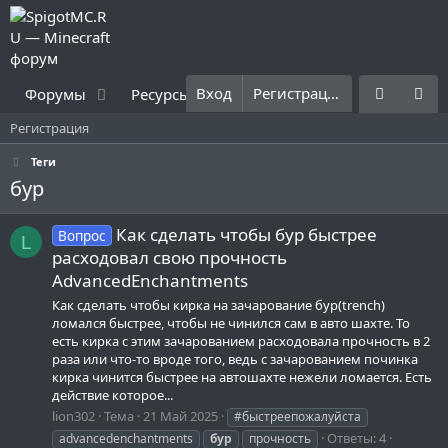
Вход
Регистрация
Форумы
Ресурсы
Что нового?
Правила
Регистрация
Теги
бур
Как сделать чтобы бур быстрее
Вопрос
L
расходовал свою прочность
AdvancedEnchantments
Как сделать чтобы кирка на зачарование бур(trench)
ломался быстрее, чтобы не чинился сам в авто шахте. То
есть кирка с этим зачарованием расходовала прочность в 2
раза или что-то вроде того, ведь с зачарованием починка
кирка чинится быстрее на автошахте нежели ломается. Есть
действие которое...
lion302
Тема
21 Май 2025
#быстреепожалуйста
Ответы: 4
advancedenchantments
бур
прочность