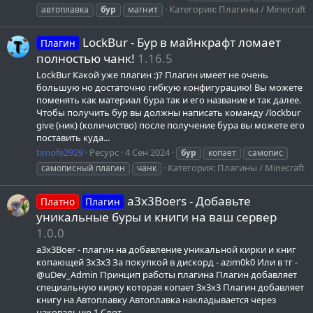
Категория:
Плагины / Minecraft
автоплавка
бур
магнит
LockBur - Бур в майнкрафт ломает
Плагин
полностью чанк!
1.16.5
LockBur Какой уже плагин :)? Плагин имеет не очень
большую но достаточно гибкую конфигурацию! Вы можете
поменять как материал бура так и его название и так далее.
Чтобы получить бур вы должны написать команду /lockbur
give (ник) (количиство) после получение бура вы можете его
поставить куда...
timofe2929
Ресурс
4 Сен 2024
бур
копает
самопис
Категория:
Плагины / Minecraft
самописный плагин
чанк
a3x3Boers - Добавьте
Платно
Плагин
уникальные буры и книги на ваш сервер
1.0.0
a3x3Boer - плагин на добавление уникальной кирки и книг
копающей 3x3x3 За покупкой в дискорд - azim0k0 Или в тг -
@uDev_Admin Принцип работы плагина Плагин добавляет
специальную кирку которая копает 3x3x3 Плагин добавляет
книгу на Автоплавку Автоплавка накладывается через
наковальню 1 Слот...