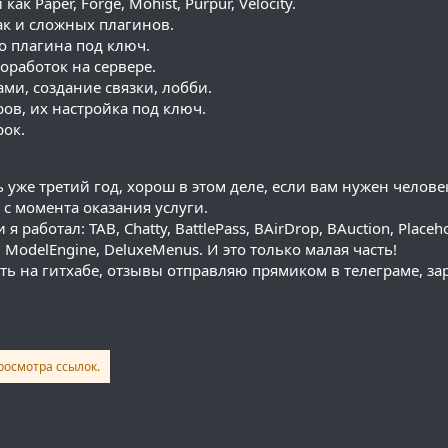
ак Paper, Forge, Mohist, Purpur, Velocity.
ак и сложных плагинов.
 плагина под ключ.
оработок на сервере.
ами, создание связки, лобби.
ов, их настройка под ключ.
ок.
 уже третий год, хорош в этом деле, если вам нужен челов
 с момента оказания услуги.
 работал: TAB, Chatty, BattlePass, BAirDrop, BAuction, Placeh
 ModelEngine, DeluxeMenus. И это только малая часть!
ь на гитхабе, отзывы отправляю прямиком в телеграме, з
росмотра ссылок.