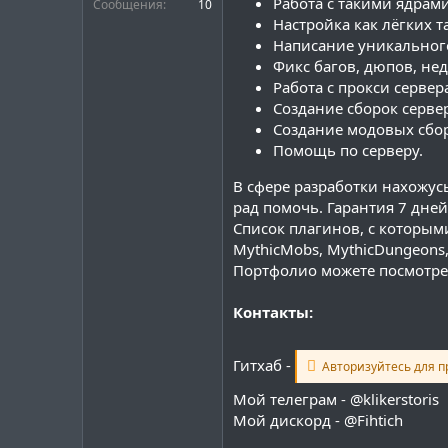
Работа с такими ядрами к
Сообщения
10
Настройка как лёгких т
Написание уникального
Фикс багов, дюпов, нед
Работа с прокси сервер
Создание сборок сервер
Создание модовых сбор
Помощь по серверу.
В сфере разработки нахожусь
рад помочь. Гарантия 7 дней
Список плагинов, с которыми я
MythicMobs, MythicDungeons,
Портфолио можете посмотрет
Контакты:
Гитхаб -
Авторизуйтесь для п
Мой телеграм - @klikerstoris
Мой дискорд - @Fihtich