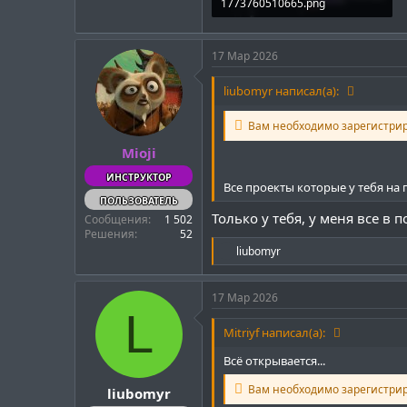
1773760510665.png
140.7 KB · Просмотры: 23
17 Мар 2026
liubomyr написал(а):
Вам необходимо зарегистри
Mioji
ИНСТРУКТОР
Все проекты которые у тебя на г
ПОЛЬЗОВАТЕЛЬ
Только у тебя, у меня все в 
Сообщения
1 502
Решения
52
Р
liubomyr
е
а
к
17 Мар 2026
ц
L
и
Mitriyf написал(а):
и
:
Всё открывается...
Вам необходимо зарегистри
liubomyr