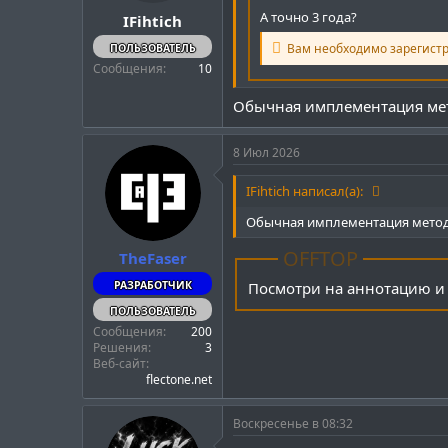
А точно 3 года?
IFihtich
Вам необходимо зарегист
ПОЛЬЗОВАТЕЛЬ
Сообщения
10
Обычная имплементация мет
8 Июл 2026
IFihtich написал(а):
Обычная имплементация метода
OFFTOP
TheFaser
РАЗРАБОТЧИК
Посмотри на аннотацию и 
ПОЛЬЗОВАТЕЛЬ
Сообщения
200
Решения
3
Веб-сайт
flectone.net
Воскресенье в 08:32