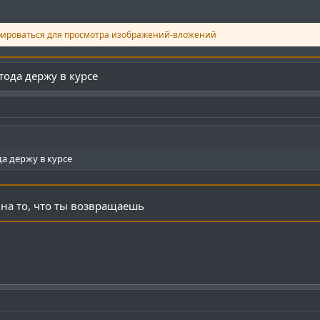
рироваться для просмотра изображений-вложений
ода держу в курсе
 держу в курсе
на то, что ты возвращаешь