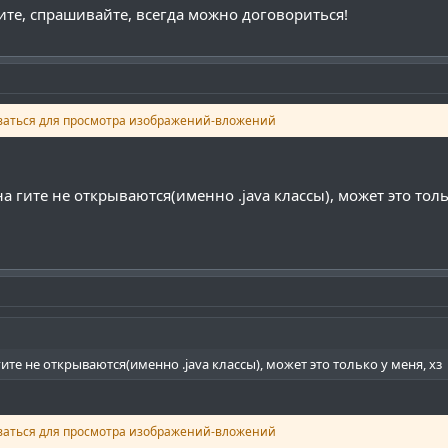
ите, спрашивайте, всегда можно договориться!
ваться для просмотра изображений-вложений
а гите не открываются(именно .java классы), может это толь
ите не открываются(именно .java классы), может это только у меня, хз
ваться для просмотра изображений-вложений