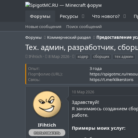
Форумы
Ресурсы
Что нового?
П
Новые сообщения
Поиск сообщений
Форумы
Коммерческий раздел
Тех. админ, разработчик, сбо
А
Д
Т
IFihtich
8 Мар 2026
кодер
сборщик
тех админ
в
а
е
т
т
г
Опыт
3 года
о
а
и
Портфолио (URL)
https://spigotmc.ru/resou
р
н
Связь
https://t.me/klikerstoris
т
а
е
ч
10 Мар 2026
м
а
ы
л
Здравствуй!
а
Я занимаюсь созданием сбор
работе.
IFihtich
Примеры моих услуг:
ПОЛЬЗОВАТЕЛЬ