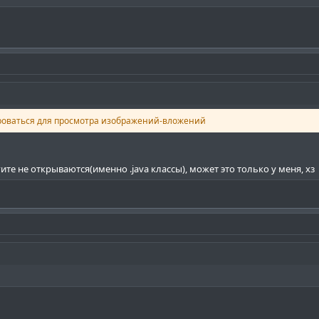
роваться для просмотра изображений-вложений
ите не открываются(именно .java классы), может это только у меня, хз