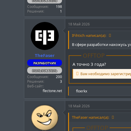
ПОЛЬЗОВАТЕЛЬ
Сообщения
198
Решения
1
18 Май 2026
IFihtich написал(а):
В сфере разработки нахожусь у
OFFTOP
TheFaser
РАЗРАБОТЧИК
А точно 3 года?
ПОЛЬЗОВАТЕЛЬ
Вам необходимо зарегистри
Сообщения
200
Решения
3
Веб-сайт
Р
flectone.net
floerkx
е
а
к
18 Май 2026
ц
и
TheFaser написал(а):
и
:
OFFTOP