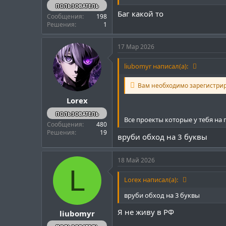
ПОЛЬЗОВАТЕЛЬ
Баг какой то
Сообщения
198
Решения
1
17 Мар 2026
liubomyr написал(а):
Вам необходимо зарегистри
Lorex
ПОЛЬЗОВАТЕЛЬ
Все проекты которые у тебя на г
Сообщения
480
Решения
19
вруби обход на 3 буквы
18 Май 2026
L
Lorex написал(а):
вруби обход на 3 буквы
Я не живу в РФ
liubomyr