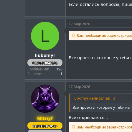
Если остались вопросы, пиш
17 Мар 2026
L
Вам необходимо зарегистриро
liubomyr
Все проекты которые у тебя н
ПОЛЬЗОВАТЕЛЬ
Сообщения
198
Решения
1
17 Мар 2026
liubomyr написал(а):
Все проекты которые у тебя на г
Всё открывается...
Mitriyf
РАЗРАБОТЧИК+
Вам необходимо зарегистриро