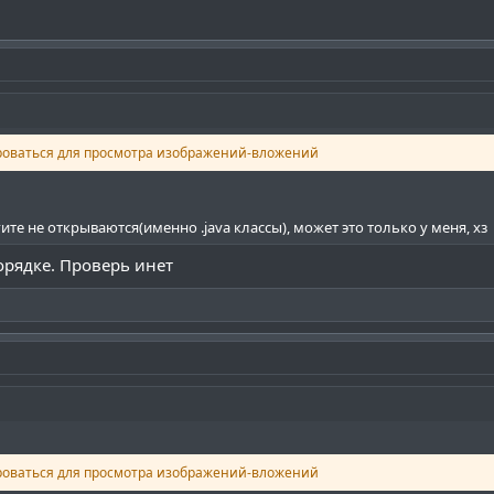
роваться для просмотра изображений-вложений
ите не открываются(именно .java классы), может это только у меня, хз
порядке. Проверь инет
роваться для просмотра изображений-вложений