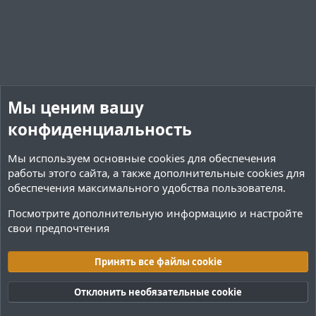
Мы ценим вашу
конфиденциальность
Мы используем основные
cookies
для обеспечения
работы этого сайта, а также дополнительные cookies для
обеспечения максимального удобства пользователя.
Посмотрите дополнительную информацию и настройте
свои предпочтения
Обсуждение ресурсов
Принять все файлы cookie
Cookies
Тёмная (2020)
Русский (RU)
Обратная связь
Условия и правила
Отклонить необязательные cookie
Политика конфиденциальности
Помощь
R
S