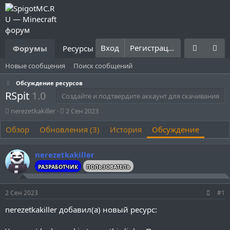
Вход
Регистрация
Форумы
Ресурсы
Что нового?
Правила
Новые сообщения
Поиск сообщений
Обсуждение ресурсов
RSpit
1.0
Создайте и подтвердите аккаунт для скачивания
А
Д
nerezetkakiller
2 Сен 2023
в
а
Обзор
т
Обновления (3)
т
История
Обсуждение
о
а
р
н
nerezetkakiller
т
а
е
ч
РАЗРАБОТЧИК
ПОЛЬЗОВАТЕЛЬ
м
а
ы
л
2 Сен 2023
#1
а
nerezetkakiller добавил(а) новый ресурс: