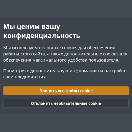
й
й
г
г
о
о
Мы ценим вашу
л
л
о
о
конфиденциальность
с
с
Мы используем основные
cookies
для обеспечения
работы этого сайта, а также дополнительные cookies для
обеспечения максимального удобства пользователя.
Посмотрите дополнительную информацию и настройте
свои предпочтения
Поиск плагинов Paper
Принять все файлы cookie
Cookies
Тёмная (2020)
Русский (RU)
Обратная связь
Условия и правила
Отклонить необязательные cookie
Политика конфиденциальности
Помощь
R
S
S