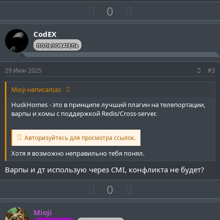
П
Н
0
о
е
з
г
CodEX
и
а
ПОЛЬЗОВАТЕЛЬ
т
т
и
и
29 Июн 2025
#3
в
в
н
н
Mioji написал(а):
ы
ы
HuskHomes - это в принципе лучший плагин на телепортации,
й
й
варпы и хомы с поддержкой Redis/Cross-server.
г
г
о
о
Авторизуйтесь для просмотра ссылок.
л
л
Хотя я возможно неправильно тебя понял.
о
о
Варпы и дт использую через CMI, конфликта не будет?
с
с
П
Н
0
о
е
з
г
Mioji