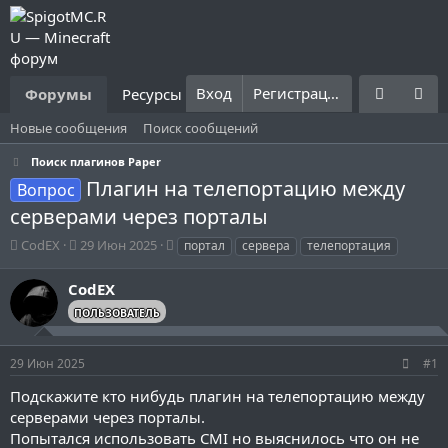
Вход
Регистрация
Форумы
Ресурсы
Что нового?
Правила
Новые сообщения
Поиск сообщений
Поиск плагинов Paper
Плагин на телепортацию между
Вопрос
серверами через порталы
А
Д
Т
CodEX
29 Июн 2025
портал
сервера
телепортация
в
а
е
т
т
г
CodEX
о
а
и
ПОЛЬЗОВАТЕЛЬ
р
н
т
а
е
ч
29 Июн 2025
#1
м
а
ы
л
Подскажите кто нибудь плагин на телепортацию между
а
серверами через порталы.
Попытался использовать CMI но выяснилось что он не