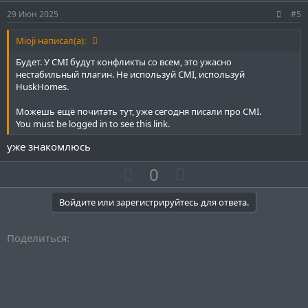
и
и
29 Июн 2025
#5
в
в
н
н
Mioji написал(а):
ы
ы
Будет. У CMI будут конфликты со всем, это ужасно
й
й
нестабильный плагин. Не используй CMI, используй
HuskHomes.
г
г
о
о
Можешь ещё почитать тут, уже сегодня писали про CMI.
л
л
You must be logged in to see this link.
о
о
уже знакомлюсь
с
с
П
Н
0
о
е
з
г
Войдите или зарегистрируйтесь для ответа.
и
а
т
т
Поделиться:
и
и
в
в
н
н
ы
ы