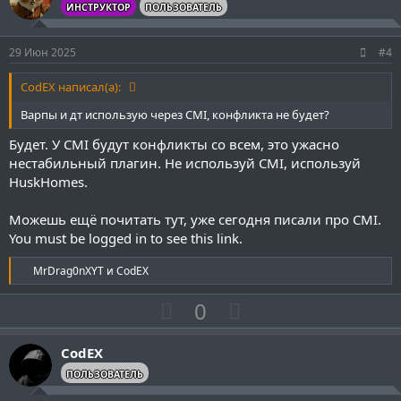
и
а
ИНСТРУКТОР
ПОЛЬЗОВАТЕЛЬ
т
т
и
и
29 Июн 2025
#4
в
в
н
н
CodEX написал(а):
ы
ы
Варпы и дт использую через CMI, конфликта не будет?
й
й
Будет. У CMI будут конфликты со всем, это ужасно
г
г
нестабильный плагин. Не используй CMI, используй
о
о
HuskHomes.
л
л
о
о
Можешь ещё почитать тут, уже сегодня писали про CMI.
с
с
You must be logged in to see this link.
Р
MrDrag0nXYT
и
CodEX
е
а
П
Н
0
к
о
е
ц
и
з
г
CodEX
и
и
а
:
ПОЛЬЗОВАТЕЛЬ
т
т