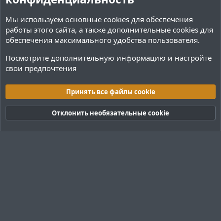
с
с
Мы используем основные
cookies
для обеспечения
работы этого сайта, а также дополнительные cookies для
обеспечения максимального удобства пользователя.
Посмотрите дополнительную информацию и настройте
свои предпочтения
Поиск плагинов Paper
Принять все файлы cookie
Cookies
Тёмная (2020)
Русский (RU)
Обратная связь
Условия и правила
Отклонить необязательные cookie
Политика конфиденциальности
Помощь
R
S
S