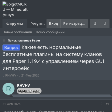
Вход
Регистрация
Форумы
Ресурсы
Что нового?
Правила
Новые сообщения
Поиск сообщений
Поиск плагинов Paper
Какие есть нормальные
Вопрос
бесплатные плагины на систему кланов
для Paper 1.19.4 с управлением через GUI
интерфейс
А
Д
RHVHV
21 Фев 2026
в
а
т
т
RHVHV
R
о
а
ПОЛЬЗОВАТЕЛЬ
р
н
т
а
е
ч
21 Фев 2026
#1
м
а
ы
л
Какие вообще есть
бесплатные
нормальные плагины