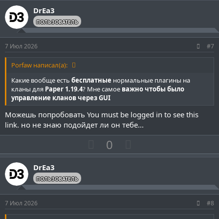
з
г
DrEa3
и
а
ПОЛЬЗОВАТЕЛЬ
т
т
и
и
7 Июл 2026
#7
в
в
н
н
Porfaw написал(а):
ы
ы
Какие вообще есть
бесплатные
нормальные плагины на
й
й
кланы для
Paper 1.19.4
? Мне самое
важно чтобы было
управление кланов через GUI
г
г
о
о
Можешь попробовать
You must be logged in to see this
л
л
link.
но не знаю подойдет ли он тебе...
о
о
П
Н
0
с
с
о
е
з
г
DrEa3
и
а
ПОЛЬЗОВАТЕЛЬ
т
т
и
и
7 Июл 2026
#8
в
в