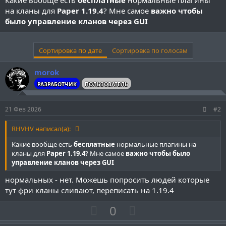
а
на кланы для
Paper 1.19.4
? Мне самое
важно чтобы
было управление кланов через GUI
Сортировка по дате
Сортировка по голосам
morok
РАЗРАБОТЧИК
ПОЛЬЗОВАТЕЛЬ
21 Фев 2026
#2
RHVHV написал(а):
Какие вообще есть
бесплатные
нормальные плагины на
кланы для
Paper 1.19.4
? Мне самое
важно чтобы было
управление кланов через GUI
нормальных - нет. Можешь попросить людей которые
тут фри кланы сливают, переписать на 1.19.4
П
Н
0
о
е