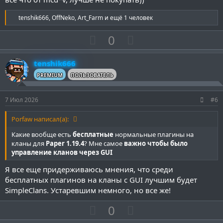
о
о
л
л
Р
tenshik666
,
OffNeko
,
Art_Farm
и ещё 1 человек
о
о
е
а
с
с
П
Н
0
к
о
е
ц
и
з
г
tenshik666
и
и
а
:
PREMIUM
ПОЛЬЗОВАТЕЛЬ
т
т
и
и
7 Июл 2026
#6
в
в
н
н
Porfaw написал(а):
ы
ы
Какие вообще есть
бесплатные
нормальные плагины на
й
й
кланы для
Paper 1.19.4
? Мне самое
важно чтобы было
управление кланов через GUI
г
г
о
о
Я все еще придерживаюсь мнения, что среди
л
л
бесплатных плагинов на кланы с GUI лучшим будет
SimpleClans. Устаревшим немного, но все же!
о
о
с
с
П
Н
0
о
е