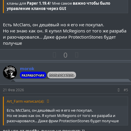
й
й
кланы для
Paper 1.19.4
? Мне самое
важно чтобы было
управление кланов через GUI
г
г
о
о
л
л
Есть McClans, он дешёвый но я его не покупал.
Но не знаю как он. Я купил McRegions от того же разраба
о
о
и разочаровался... Даже фрии ProtectionStones будет
с
с
получше
П
Н
0
о
е
з
г
morok
и
а
РАЗРАБОТЧИК
ПОЛЬЗОВАТЕЛЬ
т
т
и
и
21 Фев 2026
#5
в
в
н
н
Art_Farm написал(а):
ы
ы
Есть McClans, он дешёвый но я его не покупал.
й
й
Но не знаю как он. Я купил McRegions от того же разраба и
разочаровался... Даже фрии ProtectionStones будет получше
г
г
всё что от mcd*v, лучше не покупать))