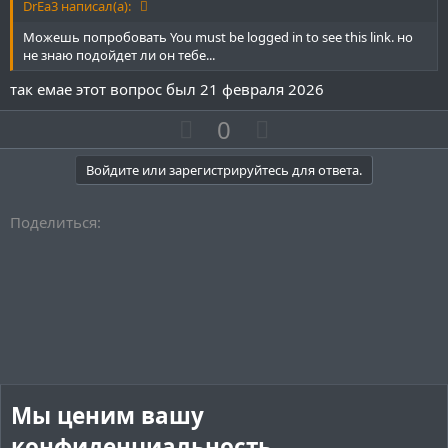
н
н
DrEa3 написал(а):
ы
ы
Можешь попробовать
You must be logged in to see this link.
но
й
й
не знаю подойдет ли он тебе...
г
г
так емае этот вопрос был 21 февраля 2026
о
о
П
Н
0
л
л
о
е
о
о
з
г
Войдите или зарегистрируйтесь для ответа.
с
с
и
а
т
т
Поделиться:
и
и
в
в
н
н
ы
ы
й
й
г
г
о
о
л
л
Мы ценим вашу
о
о
конфиденциальность