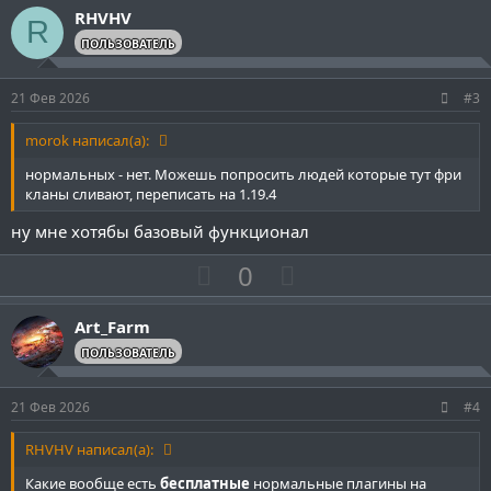
з
г
RHVHV
R
и
а
ПОЛЬЗОВАТЕЛЬ
т
т
и
и
21 Фев 2026
#3
в
в
н
н
morok написал(а):
ы
ы
нормальных - нет. Можешь попросить людей которые тут фри
й
й
кланы сливают, переписать на 1.19.4
г
г
ну мне хотябы базовый функционал
о
о
П
Н
0
л
л
о
е
о
о
з
г
с
с
Art_Farm
и
а
ПОЛЬЗОВАТЕЛЬ
т
т
и
и
21 Фев 2026
#4
в
в
н
н
RHVHV написал(а):
ы
ы
Какие вообще есть
бесплатные
нормальные плагины на