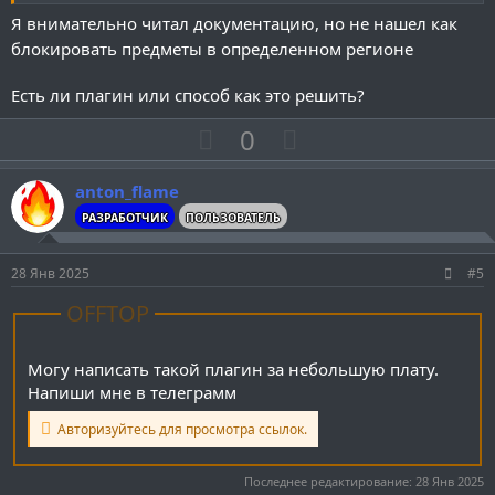
г
г
Я внимательно читал документацию, но не нашел как
о
о
блокировать предметы в определенном регионе
л
л
о
о
Есть ли плагин или способ как это решить?
с
с
П
Н
0
о
е
з
г
anton_flame
и
а
РАЗРАБОТЧИК
ПОЛЬЗОВАТЕЛЬ
т
т
и
и
28 Янв 2025
#5
в
в
OFFTOP
н
н
ы
ы
Могу написать такой плагин за небольшую плату.
й
й
Напиши мне в телеграмм
г
г
о
о
Авторизуйтесь для просмотра ссылок.
л
л
о
о
Последнее редактирование:
28 Янв 2025