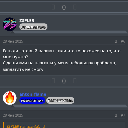
с
с
П
Н
0
о
е
з
г
ZSPLER
и
а
ПОЛЬЗОВАТЕЛЬ
т
т
и
и
28 Янв 2025
#6
в
в
Есть ли готовый вариант, или что то похожее на то, что
н
н
мне нужно?
ы
ы
С деньгами на плагины у меня небольшая проблема,
й
й
заплатить не смогу
г
г
П
Н
0
о
о
о
е
л
л
з
г
о
о
anton_flame
и
а
с
с
РАЗРАБОТЧИК
ПОЛЬЗОВАТЕЛЬ
т
т
и
и
28 Янв 2025
#7
в
в
ZSPLER написал(а):