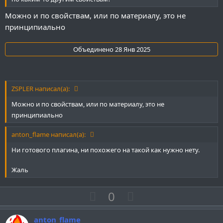
г
г
о
о
Можно и по свойствам, или по материалу, это не
л
л
принципиально
о
о
с
с
Объединено
28 Янв 2025
ZSPLER написал(а):
Можно и по свойствам, или по материалу, это не
принципиально
anton_flame написал(а):
Ни готового плагина, ни похожего на такой как нужно нету.
Жаль
П
Н
0
о
е
з
г
anton_flame