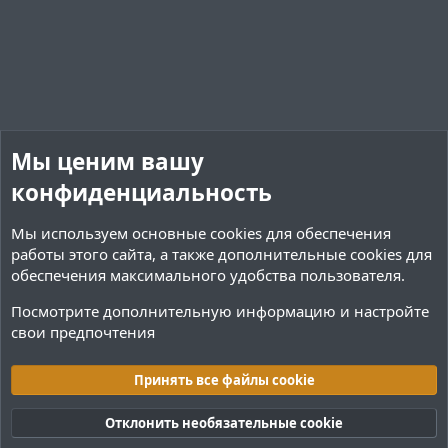
в
в
н
н
ы
ы
й
й
г
г
о
о
л
л
Мы ценим вашу
о
о
конфиденциальность
с
с
Мы используем основные
cookies
для обеспечения
работы этого сайта, а также дополнительные cookies для
обеспечения максимального удобства пользователя.
Посмотрите дополнительную информацию и настройте
свои предпочтения
Поиск плагинов Paper
Принять все файлы cookie
Cookies
Тёмная (2020)
Русский (RU)
Обратная связь
Условия и правила
Отклонить необязательные cookie
Политика конфиденциальности
Помощь
R
S