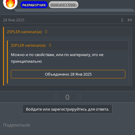
и
а
РАЗРАБОТЧИК
ПОЛЬЗОВАТЕЛЬ
т
т
и
и
28 Янв 2025
#9
в
в
н
н
ZSPLER написал(а):
ы
ы
ZSPLER написал(а):
й
й
г
г
Можно и по свойствам, или по материалу, это не
о
о
принципиально
л
л
Объединено
28 Янв 2025
о
о
с
с
Отпиши мне в телеграмм, возможно бесплатно сделаю)
П
Н
0
о
е
з
г
Войдите или зарегистрируйтесь для ответа.
и
а
т
т
Поделиться:
и
и