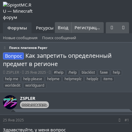
Вход
Регистрация
Форумы
Ресурсы
Что нового?
Правила
Новые сообщения
Поиск сообщений
Поиск плагинов Paper
Как запретить определенный
Вопрос
предмет в регионе
А
Д
Т
ZSPLER
25 Янв 2025
#help
/help
blacklist
fawe
help
в
а
е
help me
help please
helpme
helpmeplz
helpplz
items
т
т
г
worldedit
worldguard
о
а
и
р
н
ZSPLER
т
а
е
ч
ПОЛЬЗОВАТЕЛЬ
м
а
ы
л
а
25 Янв 2025
#1
Здравствуйте, у меня вопрос