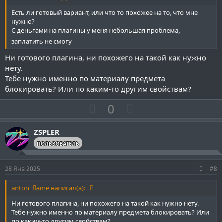
н
н
ы
ы
Есть ли готовый вариант, или что то похожее на то, что мне
й
й
нужно?
С деньгами на плагины у меня небольшая проблема,
г
г
заплатить не смогу
о
о
л
л
Ни готового плагина, ни похожего на такой как нужно
нету.
о
о
Тебе нужно именно по материалу предмета
с
с
блокировать? Или по каким-то другим свойствам?
П
Н
0
о
е
з
г
ZSPLER
и
а
ПОЛЬЗОВАТЕЛЬ
т
т
и
и
28 Янв 2025
#8
в
в
н
н
anton_flame написал(а):
ы
ы
Ни готового плагина, ни похожего на такой как нужно нету.
й
й
Тебе нужно именно по материалу предмета блокировать? Или
по каким-то другим свойствам?