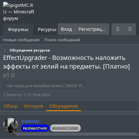
Вход
Регистрация
Форумы
Ресурсы
Что нового?
Правила
Новые сообщения
Поиск сообщений
Обсуждение ресурсов
EffectUpgrader - Возможность наложить
эффекты от зелий на предметы. [Платно]
v1.0
Нет прав для приобретения ("299.00" ₽)
А
Д
Destroy
21 Ноя 2024
в
а
Обзор
т
История
т
Обсуждение
о
а
р
н
Destroy
т
а
е
ч
РАЗРАБОТЧИК
ПОЛЬЗОВАТЕЛЬ
м
а