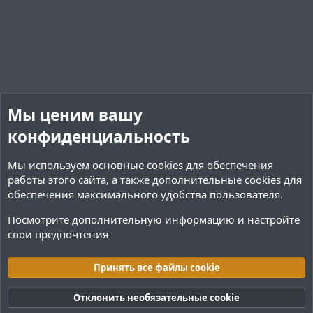
  - 'FIRE_RESISTANCE:&x&f&b&a&5&5&eОгнестойкость'

  - 'FAST_DIGGING:&x&f&b&a&5&5&eСпешка'

  - 'NIGHT_VISION:&x&f&b&a&5&5&eНочное зрение'

potion-levels:

  - '0:I'

  - '1:II'...
Мы ценим вашу
конфиденциальность
Мы используем основные
cookies
для обеспечения
работы этого сайта, а также дополнительные cookies для
обеспечения максимального удобства пользователя.
Посмотрите дополнительную информацию и настройте
свои предпочтения
Обсуждение ресурсов
Принять все файлы cookie
Cookies
Тёмная (2020)
Русский (RU)
Обратная связь
Условия и правила
Отклонить необязательные cookie
Политика конфиденциальности
Помощь
R