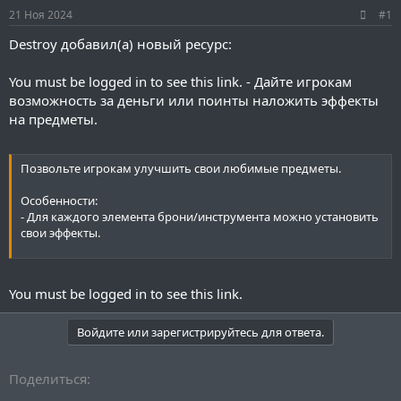
ы
л
21 Ноя 2024
#1
а
Destroy добавил(а) новый ресурс:
You must be logged in to see this link.
- Дайте игрокам
возможность за деньги или поинты наложить эффекты
на предметы.
Позвольте игрокам улучшить свои любимые предметы.
Особенности:
- Для каждого элемента брони/инструмента можно установить
свои эффекты.
YAML:
You must be logged in to see this link.
upgrade-lore:

  list:

Войдите или зарегистрируйтесь для ответа.
    - "%potion-type% %potion-level%"

potion-types:

Поделиться:
  - 'SPEED:&x&f&b&a&5&5&eСкорость'

  - 'INCREASE_DAMAGE:&x&f&b&a&5&5&eСила'
