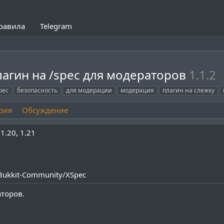
равила
Telegram
лагин на /spec для модераторов
1.1.2
pec
безопасность
для модерации
модерация
плагин на слежку
рия
Обсуждение
1.20
1.21
-Bukkit-Community/XSpec
торов.