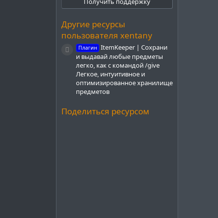
Получить поддержку
з
д
Другие ресурсы
пользователя xentany
ItemKeeper | Сохрани
Плагин
Иконка ресурса
и выдавай любые предметы
легко, как с командой /give
Легкое, интуитивное и
оптимизированное хранилище
предметов
Поделиться ресурсом