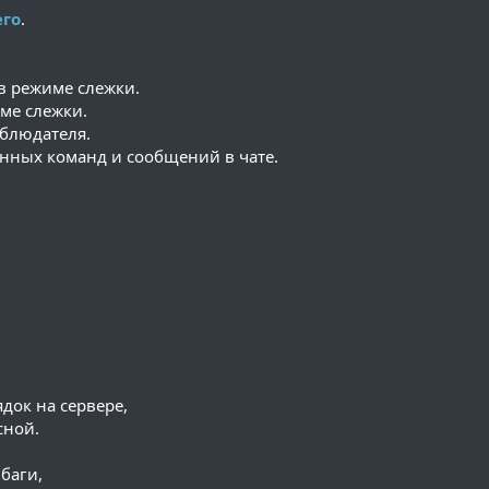
его
.
в режиме слежки.
ме слежки.
блюдателя.
нных команд и сообщений в чате.
док на сервере,
сной.
".

баги,

