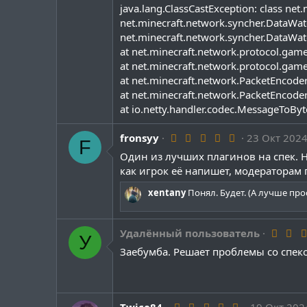
з
  # {1} - Minutes

java.lang.ClassCastException: class net
в
  # {2} - Seconds

ё
net.minecraft.network.syncher.DataWa
  # {3} - Hours in total

з
net.minecraft.network.syncher.DataWa
  # {4} - Minutes in total

д
at net.minecraft.network.protocol.game
  # {5} - Seconds in total

at net.minecraft.network.protocol.game
  duration-format: "{0} h, {1} min, {2} se
  # Recommend second precision for log nam
at net.minecraft.network.PacketEncoder
  date-pattern: "dd.MM.yyyy - HH:mm:ss"

at net.minecraft.network.PacketEncoder
  # Available time zones:

at io.netty.handler.codec.MessageToByt
  # UTC - Coordinated Universal Time.

  # Europe/Moscow - Moscow Time.

5
fronsyy
23 Окт 202
  # America/New_York - Eastern Time (US &
F
.
  # Asia/Tokyo - Japan Standard Time.

Один из лучших плагинов на спек. Но
0
  # For more time zones, refer to: https:
0
как игрок её напишет, модераторам 
  time-zone: "Europe/Moscow"

з
в
  blocked-commands:

xentany
Понял. Будет. (А лучше про
ё
    - "/sethome"

з
    - "/setwarp"

д
  # Commands that notify moderators of a 
Удалённый пользователь
У
  help-commands:

Заебумба. Решает проблемы со спек
    - "sos"

    - "cheater"

  # Don't use \n, use {NL} for new line.

  # If the message is empty, it will not 
  messages:

5