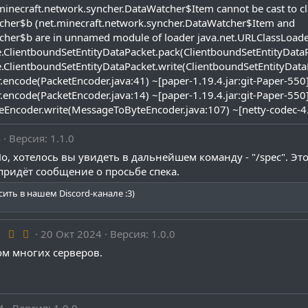
.minecraft.network.syncher.DataWatcher$Item cannot be cast to cl
tcher$b (net.minecraft.network.syncher.DataWatcher$Item and
tcher$b are in unnamed module of loader java.net.URLClassLoad
.ClientboundSetEntityDataPacket.pack(ClientboundSetEntityDataPa
.ClientboundSetEntityDataPacket.write(ClientboundSetEntityDataP
c"

ing.

.encode(PacketEncoder.java:41) ~[paper-1.19.4.jar:git-Paper-550
.encode(PacketEncoder.java:14) ~[paper-1.19.4.jar:git-Paper-550
eEncoder.write(MessageToByteEncoder.java:107) ~[netty-codec-4.1.
4
Версия: 1.1.0
 Canada).

, хотелось вы увидеть в дальнейшем команду - "/spec". Это
//en.wikipedia.org/wiki/List_of_tz_database_time_zones

придёт сообщение о просьбе спека.
сить в нашем Discord-канале :3)
cheater (xspec.blocked) blocks access to commands

5
20 Окт 2024
Версия: 1.0.0
.
ом многих серверов.
0
0
з
в
be sent.

ё
з