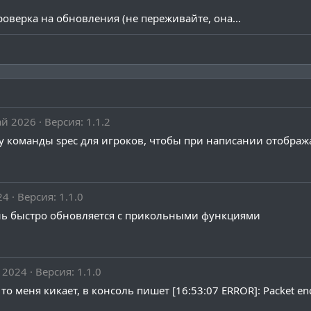
' will stay where he wrote the command, no teleporting

оверка на обновления (не переживайте, она...
otify them that someone has started spectating or finishe
 location, not from the config

abled, not from the config

ай 2026
Версия: 1.1.2
у команды spec для игроков, чтобы при написании отображ
leports to after a stop spec.

24
Версия: 1.1.0
нь быстро обновляется с прикольными функциями
hing

}"

 2024
Версия: 1.1.0
 spectator can fly away.

 меня кикает, в консоль пишет [16:53:07 ERROR]: Packet enco