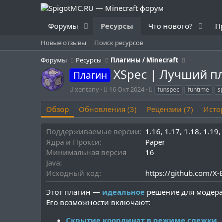
Форумы
Ресурсы
Что нового?
П
Новые отзывы
Поиск ресурсов
Форумы
Ресурсы
Плагины / Minecraft
XSpec | Лучший п
Плагин
А
Д
Т
xentany
16 Окт 2024
funspec
funtime
s
в
а
е
т
т
г
Обзор
Обновления (3)
Рецензии (7)
Исто
о
а
и
р
с
Поддерживаемые версии
1.16
1.17
1.18
1.19
о
Ядра и Прокси
Paper
з
д
Минимальная версия
16
а
Java
н
Исходный код
https://github.com/X
и
я
Этот плагин —
идеальное
решение для модера
Его возможности включают:
Скрытие координат в режиме слежки
.