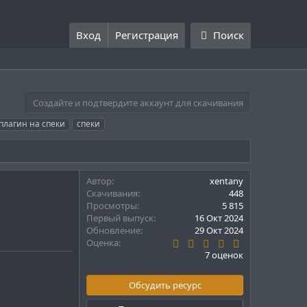
Вход
Регистрация
Поиск
Создайте и подтвердите аккаунт для скачивания
плагин на спеки
спеки
Автор
xentany
Скачивания
448
Просмотры
5 815
Первый выпуск
16 Окт 2024
Обновление
29 Окт 2024
4
Оценка
.
7 оценок
7
1
з
Обсудить ресурс
в
ё