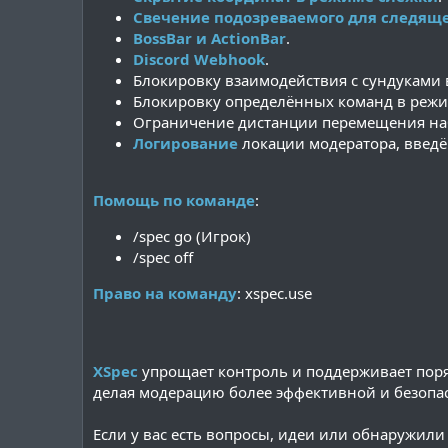
Свечение подозреваемого для следящ
BossBar и ActionBar
.
Discord Webhook
.
Блокировку взаимодействия с сундуками 
Блокировку определённых команд в режи
Ограничение дистанции перемещения на
Логирование
локации модератора, введё
Помощь по команде
:
/spec go (Игрок)
/spec off
Право на команду
: xspec.use
YAML:
XSpec
упрощает контроль и поддерживает поря
делая модерацию более эффективной и безопа
# Available serializers:

# LEGACY_AMPERSAND - "&c&lExample &c&9Text
Если у вас есть вопросы, идеи или обнаружили 
# LEGACY_SECTION - "§c§lExample §c§9Text".