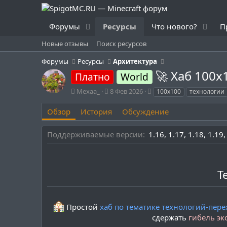
Форумы
Ресурсы
Что нового?
П
Новые отзывы
Поиск ресурсов
Форумы
Ресурсы
Архитектура
🚀 Хаб 100x
Платно
World
А
Д
Т
Mexaa_
8 Фев 2026
100x100
технологии
в
а
е
т
т
г
Обзор
История
Обсуждение
о
а
и
р
с
Поддерживаемые версии
1.16
1.17
1.18
1.19
о
з
д
а
Т
н
и
я
Простой
хаб по тематике технологий-пере
сдержать
гибель эк