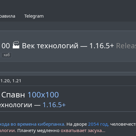
равила
Telegram
100 🏭 Век технологий — 1.16.5+
Relea
хаб
1.20
1.21
Спавн
100x100
ехнологии —
1.16.5+
хода во времена киберпанка.
На дворе
2054 год,
человечест
ологии.
Планету медленно
охватывает засуха...