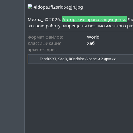
Mexaa_ © 2026.
Авторские права защищены.
Лю
за свою работу запрещены без письменного ра
Формат файлов
World
Классификация
Хаб
архитектуры
Р
Tanri09YT
,
Sadik
,
ROadblockVbane
и 2 других
е
а
к
ц
и
и
: