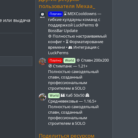
д
пользователя Mexaa_
⌛ MEXCooldowns —
Плагин
гибкие кулдауны команд с
е или выдача
поддержкой LuckPerms ⚙️
BossBar Update
⚙️ Полностью настраиваемый
конфиг • ⏳ Форматирование
времени • 👥 Интеграция с
LuckPerms
⚙️ Спавн 200x200
Платно
World
🧭 Стимпанк — 1.21+
Полностью самодельный
спавн, созданный
профессиональным
строителем в SOLO
🏰 Хаб 50x50 🏯
World
Средневековье — 1.16.5+
Полностью самодельный
спавн, созданный
профессиональным
строителем в SOLO
Поделиться ресурсом