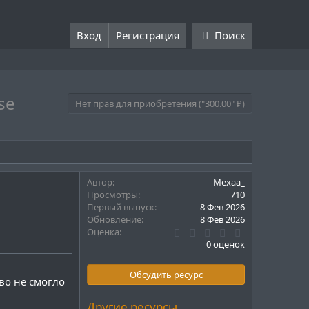
Вход
Регистрация
Поиск
se
Нет прав для приобретения ("300.00" ₽)
Автор
Mexaa_
Просмотры
710
Первый выпуск
8 Фев 2026
Обновление
8 Фев 2026
0
Оценка
.
0 оценок
0
0
з
Обсудить ресурс
во не смогло
в
ё
з
Другие ресурсы