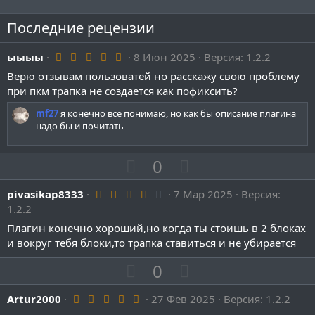
Последние рецензии
5
ыыыы
8 Июн 2025
Версия: 1.2.2
.
Верю отзывам пользоватей но расскажу свою проблему
0
0
при пкм трапка не создается как пофиксить?
з
в
mf27
я конечно все понимаю, но как бы описание плагина
ё
надо бы и почитать
з
д
П
Н
0
о
е
4
pivasikap8333
з
7 Мар 2025
г
Версия:
.
1.2.2
и
а
0
0
Плагин конечно хороший,но когда ты стоишь в 2 блоках
т
т
з
и вокруг тебя блоки,то трапка ставиться и не убирается
и
и
в
ё
в
в
П
Н
0
з
д
н
н
о
е
ы
ы
5
Artur2000
з
27 Фев 2025
г
Версия: 1.2.2
.