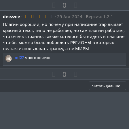
й
П
й
Н
0
г
о
г
е
4
deezzee
29 Авг 2024
о
з
о
г
Версия: 1.2.1
.
л
и
л
а
Плагин хороший, но почему при написание trap выдает
0
0
красный текст, типо не работает, но сам плагин работает,
о
т
о
т
з
что очень странно, так-же хотелось бы видеть в плагине
с
и
с
и
в
ё
что-бы можно было добовлять РЕГИОНЫ в которых
в
в
з
нельзя использовать трапку, а не МИРЫ
д
н
н
mf27
много хочешь
ы
ы
й
й
г
П
г
Н
0
о
о
о
е
л
з
л
г
Читать дальше…
о
и
о
а
с
т
с
т
и
и
в
в
н
н
ы
ы