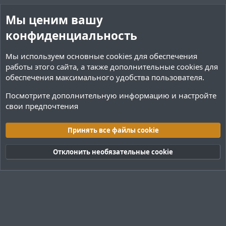
й
й
Мы ценим вашу
г
г
конфиденциальность
о
о
л
л
Мы используем основные
cookies
для обеспечения
о
о
работы этого сайта, а также дополнительные cookies для
с
с
обеспечения максимального удобства пользователя.
Посмотрите дополнительную информацию и настройте
свои предпочтения
Плагины / Minecraft
Принять все файлы cookie
Cookies
Тёмная (2020)
Русский (RU)
Отклонить необязательные cookie
Обратная связь
Условия и правила
Политика конфиденциальности
Помощь
R
S
S