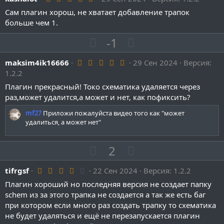
з
г
.
ы
ы
и
а
Сам плагин хорош, не хватает добавление трапок
0
й
й
0
больше чем 1.
т
т
з
г
г
и
и
в
П
Н
-1
о
о
ё
в
в
з
о
е
л
л
д
н
н
5
maksim4ik16666
з
29 Сен 2024
г
Версия:
о
о
.
ы
ы
1.2.2
и
а
0
с
с
й
й
0
Плагин прекрасный! Токо схематика удаляется через
т
т
з
г
г
раз,может удалится,а может и нет, как пофиксить?
и
и
в
о
о
ё
в
в
mf27
Приложи пожалуйста видео того как "может
з
л
л
д
удалиться, а может нет"
н
н
о
о
ы
ы
с
с
й
П
Н
й
2
г
о
е
г
4
tifrgsf
22 Сен 2024
о
з
г
о
Версия: 1.2.2
.
л
и
а
л
Плагин хороший но последняя версия не создает папку
0
0
schem из за этого трапка не создается а так же есть баг
о
т
т
о
з
при котором если много раз создать трапку то схематика
с
и
и
с
в
ё
не будет удаляться и ещё не перезапускается плагин
в
в
з