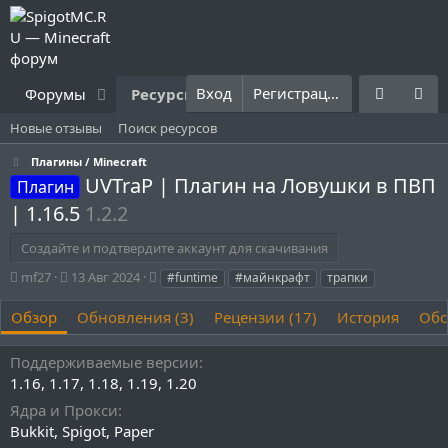
Вход
Регистрация
Форумы
Ресурсы
Что нового?
Правила
Новые отзывы
Поиск ресурсов
Плагины / Minecraft
UVTraP | Плагин на Ловушки в ПВП
Плагин
| 1.16.5
1.2.2
Создайте и подтвердите аккаунт для скачивания
А
Д
Т
mf27
13 Авг 2024
#funtime
#майнкрафт
трапки
в
а
е
т
т
г
Обзор
Обновления (3)
Рецензии (17)
История
Обс
о
а
и
р
с
Поддерживаемые версии
о
1.16
1.17
1.18
1.19
1.20
з
д
Ядра и Прокси
а
Bukkit
Spigot
Paper
н