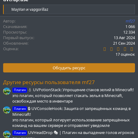
Р
MayVan
и
vapgorillaz
е
а
Автор
mf27
к
Скачивания
1 066
ц
Просмотры
12 334
и
Первый выпуск
13 Авг 2024
и
Обновление
21 Сен 2024
:
4
Оценка
.
17 оценок
5
9
з
Обсудить ресурс
в
ё
з
Другие ресурсы пользователя mf27
д
💧 UVPotionStack: Упрощение стаков зелий в Minecraft!
Плагин
это плагин, который позволяет стакать зелья в Minecraft,
освобождая место в инвентаре
🔒 UVConsoleHook: Защита от запрещённых команд в
Плагин
Minecraft!
это плагин, который логирует использование запрещённых
команд на вашем сервере и отправляет уведомле
UVHeadDrop 🎭 | Плагин на выпадение голов игроков
Плагин