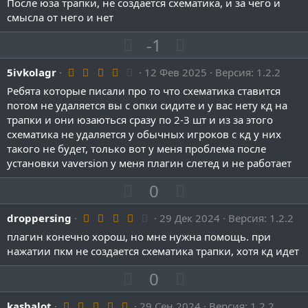
й
й
и
а
После юза трапки, не создается схематика, и за чего и
0
г
г
0
смысла от него и нет
т
т
з
о
о
и
и
в
П
Н
-1
ё
л
л
в
в
о
з
е
о
о
д
н
н
4
5ivkolagr
з
12 Фев 2025
г
Версия: 1.2.2
с
с
.
ы
ы
и
а
Ребята которые писали про то что схематика ставится
0
й
й
0
потом не удаляется вы с опки сидите и у вас нету кд на
т
т
з
г
г
трапки и они юзаються сразу по 2-3 шт и из за этого
и
и
в
о
о
ё
схематика не удаляется у обычных игроков с кд у них
в
в
з
такого не будет, только вот у меня проблема после
л
л
д
н
н
установки vaversion у меня плагин слетед и не работает
о
о
ы
ы
с
с
П
Н
0
й
й
о
е
г
г
4
droppersing
з
29 Дек 2024
г
Версия: 1.2.2
о
о
.
и
а
плагин конечно хорош, но мне нужна помощь. при
л
л
0
0
нажатии пкм не создается схематика трапки, хотя кд идет
т
т
о
о
з
и
и
в
с
с
П
Н
0
ё
в
в
о
з
е
д
н
н
5
kashalot
29 Сен 2024
Версия: 1.2.2