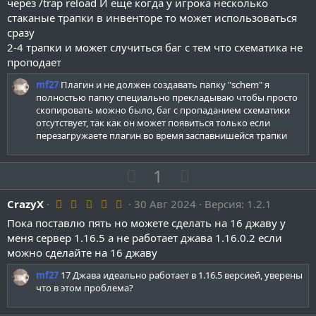
через /trap reload И ещё когда у игрока несколько
д
н
н
стаканые трапки в инвенторе то может использоваться
ы
ы
сразу
й
й
2-4 трапки и может случиться баг с тем что схематика не
г
г
проподает
о
о
mf27
Плагин и не должен создавать папку "schem" я
л
л
полностью папку специально прекладываю чтобы просто
скопировать можно было, баг с пропаданием схематики
о
о
отсутствует, так как он может появиться только если
с
с
перезагружаете плагин во время заспавнишейся трапки
П
Н
1
о
е
5
CrazyX
30 Авг 2024
з
г
Версия: 1.2.1
.
и
а
Пока поставлю пять но можете сделать на 16 джаву у
0
0
меня сервер 1.16.5 а не работает джава 1.16.0.2 если
т
т
з
можно сделайте на 16 джаву
и
и
в
ё
в
в
mf27
17 Джава идеально работает в 1.16.5 версией, уверены
з
д
что в этом проблема?
н
н
ы
ы