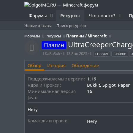
Форумы
Ресурсы
Что нового?
П
Новые отзывы
Поиск ресурсов
Форумы
Ресурсы
Плагины / Minecraft
UltraCreeperChar
Плагин
Иконка ресурса
А
Д
Т
KaRaSuk
13 Янв 2025
creeper
funtime
в
а
е
т
т
г
Обзор
История
Обсуждение
о
а
и
р
с
Поддерживаемые версии
1.16
о
Ядра и Прокси
Bukkit
Spigot
Paper
з
д
Минимальная версия
16
а
Java
н
и
Нету
я
Команды и права
Нету