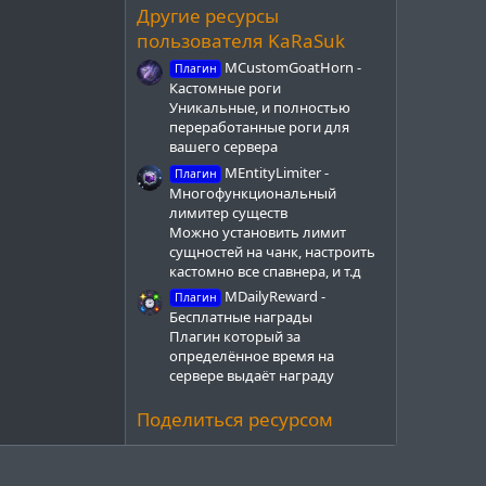
з
Другие ресурсы
д
пользователя KaRaSuk
MCustomGoatHorn -
Плагин
Кастомные роги
Уникальные, и полностью
переработанные роги для
вашего сервера
MEntityLimiter -
Плагин
Многофункциональный
лимитер существ
Можно установить лимит
сущностей на чанк, настроить
кастомно все спавнера, и т.д
MDailyReward -
Плагин
Бесплатные награды
Плагин который за
определённое время на
сервере выдаёт награду
Поделиться ресурсом