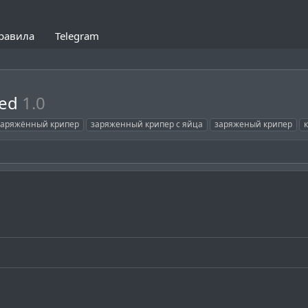
равила
Telegram
ged
1.0
заряжённый крипер
заряженный крипер с яйца
заряженый крипер