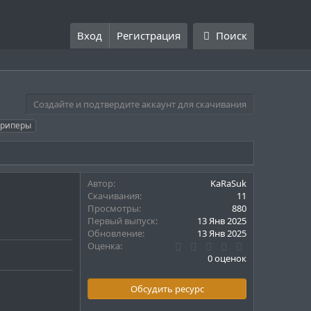
Вход
Регистрация
Поиск
Создайте и подтвердите аккаунт для скачивания
криперы
Автор
KaRaSuk
Скачивания
11
Просмотры
880
Первый выпуск
13 Янв 2025
Обновление
13 Янв 2025
0
Оценка
.
0 оценок
0
0
з
Обсудить ресурс
в
ё