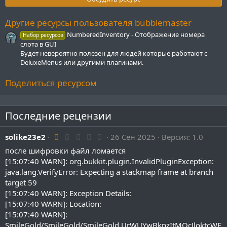
в
ё
з
Другие ресурсы пользователя bubblemaster
д
NumberedInventory - Отображение номера
Набор ресурсов
слота в GUI
Будет невероятно полезен для людей которые работают с
DeluxeMenus или другими плагинами.
Поделиться ресурсом
Последние рецензии
1
solike23e2
26 Сен 2025
Версия: 1.0
.
после шифровки файл ломается
0
0
[15:07:40 WARN]: org.bukkit.plugin.InvalidPluginException:
з
java.lang.VerifyError: Expecting a stackmap frame at branch
в
ё
target 59
з
[15:07:40 WARN]: Exception Details:
д
[15:07:40 WARN]: Location:
[15:07:40 WARN]:
SmileGold/SmileGold/SmileGold.UrWUYwBknzItMQcJloktcWE