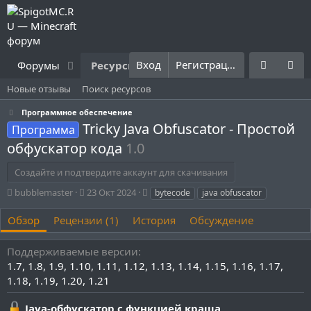
Вход
Регистрация
Форумы
Ресурсы
Что нового?
Правила
Новые отзывы
Поиск ресурсов
Программное обеспечение
Tricky Java Obfuscator - Простой
Программа
обфускатор кода
1.0
Создайте и подтвердите аккаунт для скачивания
А
Д
Т
bubblemaster
23 Окт 2024
bytecode
java obfuscator
в
а
е
т
т
г
Обзор
Рецензии (1)
История
Обсуждение
о
а
и
р
с
Поддерживаемые версии
о
1.7
1.8
1.9
1.10
1.11
1.12
1.13
1.14
1.15
1.16
1.17
з
д
1.18
1.19
1.20
1.21
а
н
Java-обфускатор с функцией краша