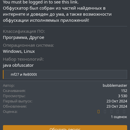
You must be logged in to see this link.
Обфускатор был собран из частей найденных в
интернете и доведен до ума, а также возможности
обфускации исполняемых приложений!
Классификация ПО
Программа
Другое
Операционная система
Windows
Linux
Набор технологий
java obfuscator
Р
mf27
и
ReB000t
е
а
Автор
bubblemaster
к
Скачивания
152
ц
Просмотры
3 530
и
Первый выпуск
23 Окт 2024
и
Обновление
23 Окт 2024
:
1
Оценка
.
1 оценок
0
0
з
Обсудить ресурс