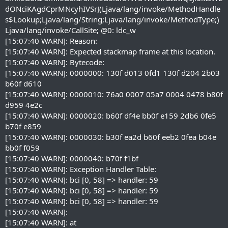
dONciKAgdCprMNcyhIVSrJ(Ljava/lang/invoke/MethodHandle
s$Lookup;Ljava/lang/String;Ljava/lang/invoke/MethodType;)
Ljava/lang/invoke/CallSite; @0: ldc_w
[15:07:40 WARN]: Reason:
[15:07:40 WARN]: Expected stackmap frame at this location.
[15:07:40 WARN]: Bytecode:
[15:07:40 WARN]: 0000000: 130f d013 0fd1 130f d204 2b03
b60f d610
[15:07:40 WARN]: 0000010: 76a0 0007 05a7 0004 0478 b80f
d959 4e2c
[15:07:40 WARN]: 0000020: b60f df4e bb0f e159 2db6 0fe5
b70f e859
[15:07:40 WARN]: 0000030: b30f ea2d b60f eeb2 0fea b04e
bb0f f059
[15:07:40 WARN]: 0000040: b70f f1bf
[15:07:40 WARN]: Exception Handler Table:
[15:07:40 WARN]: bci [0, 58] => handler: 59
[15:07:40 WARN]: bci [0, 58] => handler: 59
[15:07:40 WARN]: bci [0, 58] => handler: 59
[15:07:40 WARN]:
[15:07:40 WARN]: at