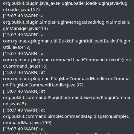
org.bukkit.plugin.java.JavaPluginLoader.loadPlugin(JavaPlugi
nLoader.java:157)
[15:07:40 WARN]: at
org.bukkit.plugin.SimplePluginManager.loadPlugin(SimplePlu
ginManager.java:414)
[15:07:40 WARN]: at
com.rylinaux.plugman.util.BukkitPluginUtil.load(BukkitPlugin
Util.java:418)
[15:07:40 WARN]: at
com.rylinaux.plugman.command.LoadCommand.execute(Loa
dCommand.java:116)
[15:07:40 WARN]: at
com.rylinaux.plugman.PlugManCommandHandler.onComma
nd(PlugManCommandHandler.java:97)
[15:07:40 WARN]: at
org.bukkit.command.PluginCommand.execute(PluginComma
nd.java:45)
[15:07:40 WARN]: at
org.bukkit.command.SimpleCommandMap.dispatch(SimpleC
ommandMap.java:159)
[15:07:40 WARN]: at