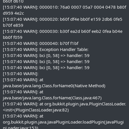
b60f d610
[15:07:40 WARN]: 0000010: 76a0 0007 05a7 0004 0478 b80f
d959 4e2c
[15:07:40 WARN]: 0000020: b60f df4e bb0f e159 2db6 0fe5
b70f e859
[15:07:40 WARN]: 0000030: b30f ea2d b60f eeb2 0fea b04e
bb0f f059
[15:07:40 WARN]: 0000040: b70f f1bf
[15:07:40 WARN]: Exception Handler Table:
[15:07:40 WARN]: bci [0, 58] => handler: 59
[15:07:40 WARN]: bci [0, 58] => handler: 59
[15:07:40 WARN]: bci [0, 58] => handler: 59
[15:07:40 WARN]:
[15:07:40 WARN]: at
java.base/java.lang.Class.forName0(Native Method)
[15:07:40 WARN]: at
java.base/java.lang.Class.forName(Class.java:467)
[15:07:40 WARN]: at org.bukkit.plugin.java.PluginClassLoader.
<init>(PluginClassLoader.java:82)
[15:07:40 WARN]: at
org.bukkit.plugin.java.JavaPluginLoader.loadPlugin(JavaPlugi
nLoader.java:153)