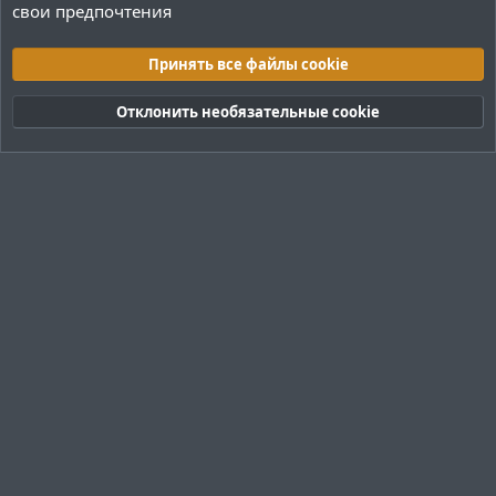
свои предпочтения
Программное обеспечение
Принять все файлы cookie
Cookies
Тёмная (2020)
Русский (RU)
Отклонить необязательные cookie
Обратная связь
Условия и правила
Политика конфиденциальности
Помощь
R
S
S