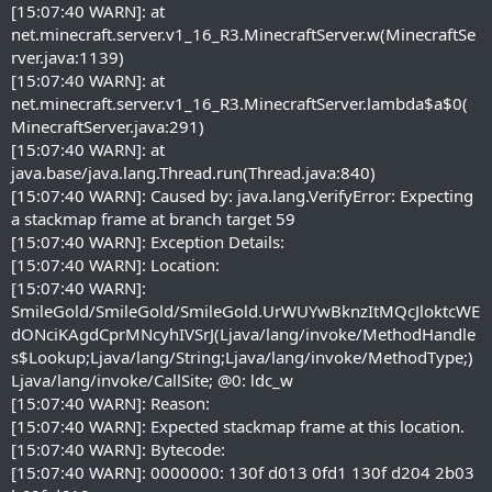
[15:07:40 WARN]: at
net.minecraft.server.v1_16_R3.MinecraftServer.w(MinecraftSe
rver.java:1139)
[15:07:40 WARN]: at
net.minecraft.server.v1_16_R3.MinecraftServer.lambda$a$0(
MinecraftServer.java:291)
[15:07:40 WARN]: at
java.base/java.lang.Thread.run(Thread.java:840)
[15:07:40 WARN]: Caused by: java.lang.VerifyError: Expecting
a stackmap frame at branch target 59
[15:07:40 WARN]: Exception Details:
[15:07:40 WARN]: Location:
[15:07:40 WARN]:
SmileGold/SmileGold/SmileGold.UrWUYwBknzItMQcJloktcWE
dONciKAgdCprMNcyhIVSrJ(Ljava/lang/invoke/MethodHandle
s$Lookup;Ljava/lang/String;Ljava/lang/invoke/MethodType;)
Ljava/lang/invoke/CallSite; @0: ldc_w
[15:07:40 WARN]: Reason:
[15:07:40 WARN]: Expected stackmap frame at this location.
[15:07:40 WARN]: Bytecode:
[15:07:40 WARN]: 0000000: 130f d013 0fd1 130f d204 2b03