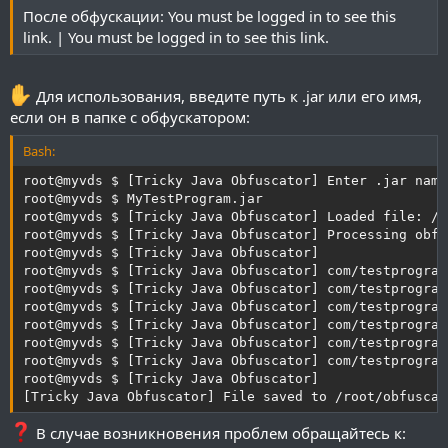
После обфускации:
You must be logged in to see this
link.
|
You must be logged in to see this link.
Для использования, введите путь к .jar или его имя,
если он в папке с обфускатором:
Bash:
root@myvds $ [Tricky Java Obfuscator] Enter .jar name
root@myvds $ MyTestProgram.jar

root@myvds $ [Tricky Java Obfuscator] Loaded file: /r
root@myvds $ [Tricky Java Obfuscator] Processing obfu
root@myvds $ [Tricky Java Obfuscator]

root@myvds $ [Tricky Java Obfuscator] com/testprogram
root@myvds $ [Tricky Java Obfuscator] com/testprogram
root@myvds $ [Tricky Java Obfuscator] com/testprogram
root@myvds $ [Tricky Java Obfuscator] com/testprogram
root@myvds $ [Tricky Java Obfuscator] com/testprogram
root@myvds $ [Tricky Java Obfuscator] com/testprogram
root@myvds $ [Tricky Java Obfuscator]

[Tricky Java Obfuscator] File saved to /root/obfuscat
В случае возникновения проблем обращайтесь к: