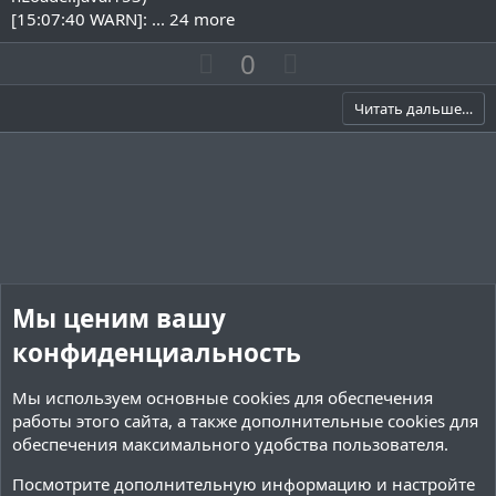
[15:07:40 WARN]: ... 24 more
П
Н
0
о
е
з
г
Читать дальше…
и
а
т
т
и
и
в
в
н
н
ы
ы
й
й
Мы ценим вашу
г
г
конфиденциальность
о
о
л
л
Мы используем основные
cookies
для обеспечения
о
о
работы этого сайта, а также дополнительные cookies для
с
с
обеспечения максимального удобства пользователя.
Посмотрите дополнительную информацию и настройте