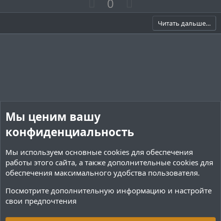
П
Н
0
о
е
з
г
Читать дальше…
и
а
т
т
и
и
в
в
н
н
ы
ы
й
й
Мы ценим вашу
г
г
конфиденциальность
о
о
л
л
Мы используем основные
cookies
для обеспечения
о
о
работы этого сайта, а также дополнительные cookies для
с
с
обеспечения максимального удобства пользователя.
Посмотрите дополнительную информацию и настройте
свои предпочтения
Переводы и Конфигурации