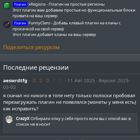
xRegions - Плагин на простые регионы
Плагин
Этот плагин вам добавим простые но функциональные блоки
привата на ваш сервер
FunnyClans - Добавь клевый плагин на кланы с
Плагин
прокачкой на свой сервер
Этот плагин добавит кланы на ваш сервер
Поделиться ресурсом
Последние рецензии
3
aeswrdtfg
11 Авг 2025
Версия: 2025-
.
03-02
0
0
я скачал но никого в топе нету только полоски пробовал
з
перезагружать плагин не появлялся (монеты у меня есть)
в
ё
как исправить?
з
д
CrazyX
Отбирали опку у себя просто если вы с опкой вас в
список не в носит