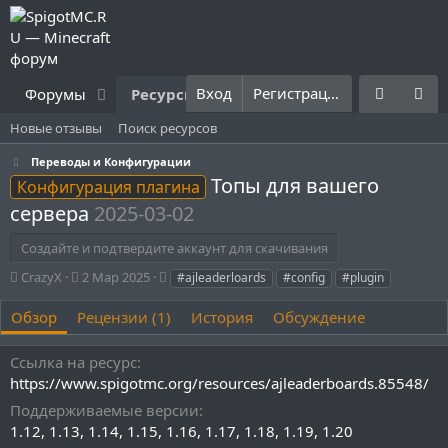
Вход
Регистрация
Форумы
Ресурсы
Что нового?
Правила
Новые отзывы
Поиск ресурсов
Переводы и Конфигурации
Топы для вашего
Конфигурация плагина
сервера
2025-03-02
Создайте и подтвердите аккаунт для скачивания
А
Д
Т
CrazyX
2 Мар 2025
#ajleaderloards
#config
#plugin
в
а
е
т
т
г
Обзор
Рецензии (1)
История
Обсуждение
о
а
и
р
с
Ссылка на ресурс
о
https://www.spigotmc.org/resources/ajleaderboards.85548/
з
д
Поддерживаемые версии
а
1.12
1.13
1.14
1.15
1.16
1.17
1.18
1.19
1.20
н