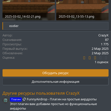
2025-03-02_14-02-21.png
2025-03-02_13-55-13.png
1.2 MB · Просмотры: 511
1.2 MB · Просмотры: 516
Р
xso6er
е
а
Автор
CrazyX
к
Скачивания
87
ц
Просмотры
1 775
и
Первый выпуск
2 Мар 2025
и
Обновление
2 Мар 2025
:
3
Оценка
.
1 оценок
0
0
з
Обсудить ресурс
в
ё
Дополнительная информация
з
д
Другие ресурсы пользователя CrazyX
📋 FunnyAirdrop - Плагин на простые аирдропы
Плагин
Этот плагин вам добавим простые но функциональные
аирдропы