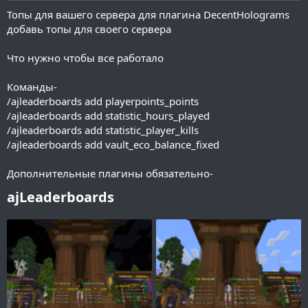
и
Топы для вашего сервера для плагина DecentHolograms
я
добавь топы для своего сервера
Что нужно чтобы все работало
Команды-
/ajleaderboards add playerpoints_points
/ajleaderboards add statistic_hours_played
/ajleaderboards add statistic_player_kills
/ajleaderboards add vault_eco_balance_fixed
Дополнительные плагины обязательно-
ajLeaderboards​