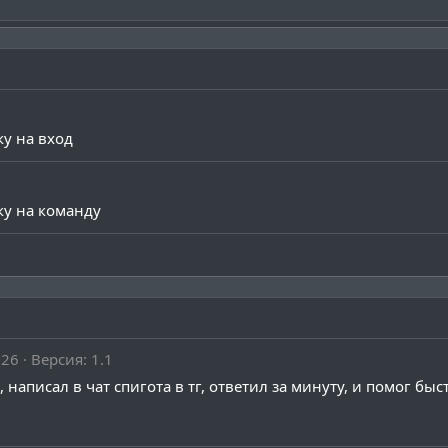
у на вход
ку на команду
026
Версия: 1.1
ти, написал в чат спигота в тг, ответил за минуту, и помог бы