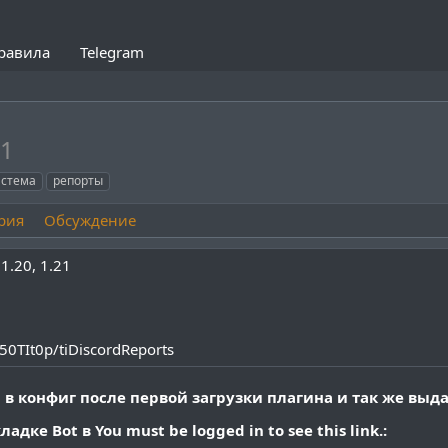
равила
Telegram
.1
истема
репорты
рия
Обсуждение
1.20
1.21
50TIt0p/tiDiscordReports
 в конфиг после первой загрузки плагина и так же выда
ладке Bot в
You must be logged in to see this link.
: