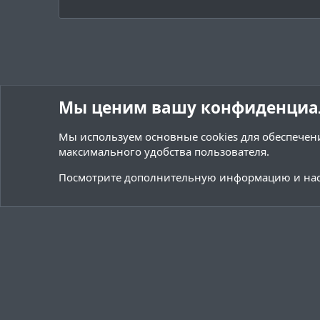
д
Мы ценим вашу конфиденциа
Мы используем основные
cookies
для обеспечени
максимального удобства пользователя.
Форумы
Ресурсы
Плагины / Minecraft
Посмотрите дополнительную информацию и нас
Cookies
Тёмная (2020)
Русский (RU)