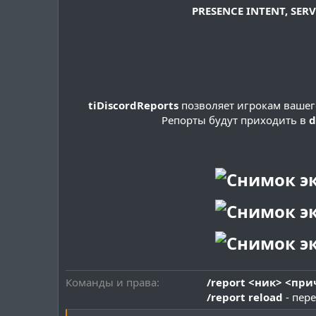
PRESENCE INTENT, SER
tiDiscordReports
позволяет игрокам вашег
Репорты будут приходить в
d
Команды и права
/report <ник> <пр
/report reload
- пер