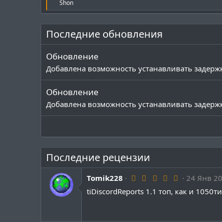
Р
Shon
е
а
к
Последние обновления
ц
и
и
Обновление
:
Добавлена возможность устанавливать задержк
Обновление
Добавлена возможность устанавливать задерж
Последние рецензии
5
Tomik228
24 Янв 2
.
tiDiscordReports 1.1 топ, как и 1050
0
0
з
в