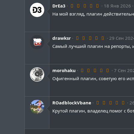
ё
з
5
DrEa3
18 Янв 2026
д
.
На мой взгляд, плагин действитель
0
0
з
в
ё
з
5
drawksr
29 Сен 202
д
.
Самый лучший плагин на репорты, и
0
0
з
в
ё
з
5
morohaku
7 Сен 20
д
.
Офигенный плагин, советую его испо
0
0
з
в
ё
з
5
ROadblockVbane
2
д
.
Крутой плагин, владелец помог с бот
0
0
з
в
ё
з