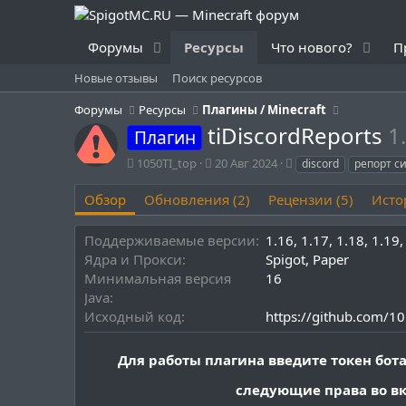
Форумы
Ресурсы
Что нового?
П
Новые отзывы
Поиск ресурсов
Форумы
Ресурсы
Плагины / Minecraft
tiDiscordReports
1
Плагин
А
Д
Т
1050TI_top
20 Авг 2024
discord
репорт с
в
а
е
т
т
г
Обзор
Обновления (2)
Рецензии (5)
Исто
о
а
и
р
с
Поддерживаемые версии
1.16
1.17
1.18
1.19
о
Ядра и Прокси
Spigot
Paper
з
д
Минимальная версия
16
а
Java
н
Исходный код
https://github.com/10
и
я
Для работы плагина введите токен бота
следующие права во вк