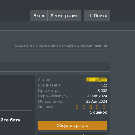
Вход
Регистрация
Поиск
Создайте и подтвердите аккаунт для скачивания
Автор
1050TI_top
Скачивания
122
Просмотры
3 002
Первый выпуск
20 Авг 2024
Обновление
22 Авг 2024
5
Оценка
.
5 оценок
0
йте боту
0
з
Обсудить ресурс
в
ё