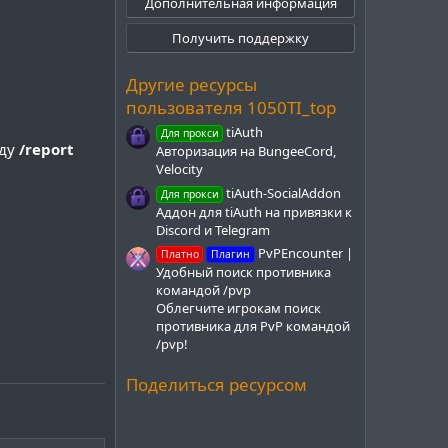
Дополнительная информация
з
д
Получить поддержку
Другие ресурсы
пользователя 1050TI_top
tiAuth
Для прокси
нду
/report
Авторизация на BungeeCord,
Velocity
tiAuth-SocialAddon
Для прокси
Аддон для tiAuth на привязки к
Discord и Telegram
PvPEncounter |
Платно
Плагин
Удобный поиск противника
командой /pvp
Облегчите игрокам поиск
противника для PvP командой
/pvp!
Поделиться ресурсом