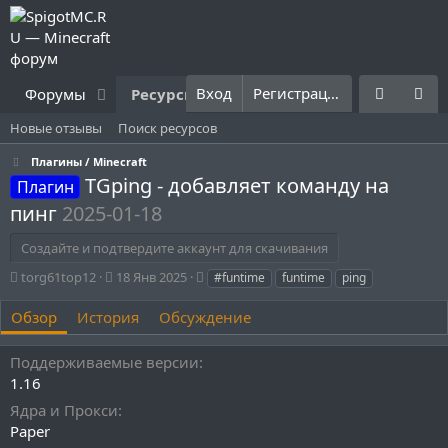
Вход
Регистрация
Форумы
Ресурсы
Что нового?
Правила
Новые отзывы
Поиск ресурсов
Плагины / Minecraft
TGping - добавляет команду на
Плагин
пинг
2025-01-18
Создайте и подтвердите аккаунт для скачивания
А
Д
Т
torg61top12
18 Янв 2025
#funtime
funtime
ping
в
а
е
т
т
г
Обзор
История
Обсуждение
о
а
и
р
с
Поддерживаемые версии
о
1.16
з
д
Ядра и Прокси
а
Paper
н