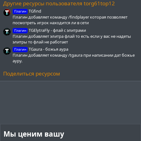
з
Другие ресурсы пользователя torg61top12
д
TGfind
Плагин
Плагин добавляет команду /findplayer которая позволяет
посмотреть игрок находится ли в сети
TGElytraFly - флай с элитрами
Плагин
Плагин добавляет элитра флай то есть если у вас не надеты
элитры то флай не работает
TGaura - божья аура
Плагин
Плагин добавляет команду /tgaura при написании дат божье
ауру.
Поделиться ресурсом
Мы ценим вашу