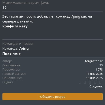
и
Минимальная версия Java
я
16
Этот плагин просто добавляет команду /ping как на
сервере фантайм.
Конфига нету
Команды и права
Команда:
/ping
Прав нету
Автор
torg61top12
Скачивания
33
Просмотры
1 078
Первый выпуск
18 Янв 2025
Обновление
18 Янв 2025
0
Оценка
.
0 оценок
0
0
з
Обсудить ресурс
в
ё