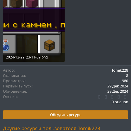
2024-12-29_23-11-59.png
31.3 KB · Просмотры: 144
Автор
Tomik228
Скачивания
8
Просмотры
980
Первый выпуск
29 Дек 2024
Обновление
29 Дек 2024
0
Оценка
.
0 оценок
0
0
з
Обсудить ресурс
в
ё
з
Другие ресурсы пользователя Tomik228