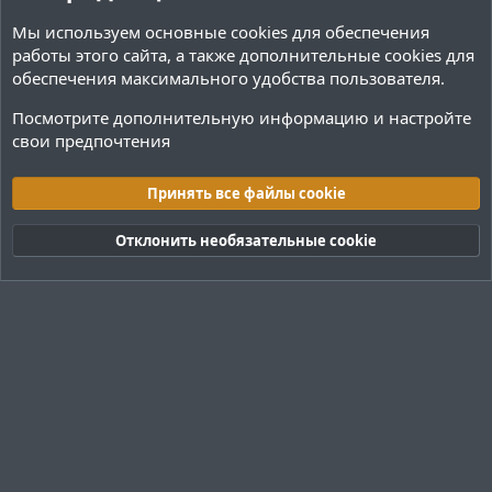
Мы используем основные
cookies
для обеспечения
работы этого сайта, а также дополнительные cookies для
обеспечения максимального удобства пользователя.
Посмотрите дополнительную информацию и настройте
свои предпочтения
Плагины / Minecraft
Принять все файлы cookie
Cookies
Тёмная (2020)
Русский (RU)
Отклонить необязательные cookie
Обратная связь
Условия и правила
Политика конфиденциальности
Помощь
R
S
S