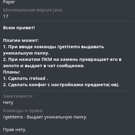
Paper
и
я
Минимальная версия Java
17
Всем привет!
Плагин может:
1. При вводе команды /getitems выдавать
уникальную палку.
2. При нажатии ПКМ на камень превращает его в
золото и выдает в чат сообщение.
Планы:
1. Сделать /reload .
2. Сделать конфиг с настройками предмета(-ов).
Зависимости
Нету
Команды и права
/getitems - Выдает уникальную палку.
Прав нету.