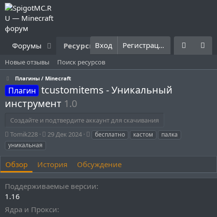
Вход
Регистрация
Форумы
Ресурсы
Что нового?
Правила
Новые отзывы
Поиск ресурсов
Плагины / Minecraft
tcustomitems - Уникальный
Плагин
инструмент
1.0
Создайте и подтвердите аккаунт для скачивания
А
Д
Т
Tomik228
29 Дек 2024
бесплатно
кастом
палка
в
а
е
уникальная
т
т
г
о
а
и
Обзор
История
Обсуждение
р
с
о
Поддерживаемые версии
з
д
1.16
а
Ядра и Прокси
н