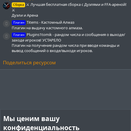
д
⚔️ Лучшая бесплатная сборка с Дуэлями и FFA-ареной!
Сборка
⚔️
Дуэли и Арена
Titems - Кастомный Алмаз
Плагин
Иконка ресурса
Плагин на выдачу кастомного алмаза.
Plugins1tomik - рандом числа и сообщения о выходе/
Плагин
Иконка ресурса
заходе игроков! УСТАРЕЛО
Плагин на получение рандом числа при вводе команды и
вывод сообщений о входе/выходе игроков.
Поделиться ресурсом
Мы ценим вашу
конфиденциальность