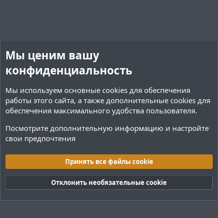
и
и
с
с
в
в
н
н
ы
ы
й
й
Мы ценим вашу
г
г
о
о
конфиденциальность
л
л
Мы используем основные
cookies
для обеспечения
о
о
работы этого сайта, а также дополнительные cookies для
с
с
обеспечения максимального удобства пользователя.
Посмотрите дополнительную информацию и настройте
свои предпочтения
Плагины / Minecraft
Принять все файлы cookie
Cookies
Тёмная (2020)
Русский (RU)
Отклонить необязательные cookie
Обратная связь
Условия и правила
Политика конфиденциальности
Помощь
R
S
S