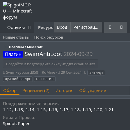
Вход
Регистрация
Форумы
Ресурсы
Что нового?
Правила
Новые отзывы
Поиск ресурсов
Плагины / Minecraft
SwimAntiLoot
2024-09-29
Плагин
Создайте и подтвердите аккаунт для скачивания
А
Д
Т
Swimkeyboard358 | RuMine
29 Сен 2024
антилут
в
а
е
лучший ресурс
топплагин
т
т
г
о
а
и
Обзор
Рецензии (2)
История
Обсуждение
р
с
о
Поддерживаемые версии
з
д
1.12
1.13
1.14
1.15
1.16
1.17
1.18
1.19
1.20
1.21
а
Ядра и Прокси
н
Spigot
Paper
и
я