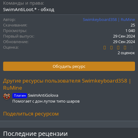
Команды и права
SwimAntiLoot.* - обход
Автор
Swimkeyboard358 | RuMine
Скачивания
25
Просмотры
1 040
Первый выпуск
29 Сен 2024
Обновление
29 Сен 2024
4
Оценка
.
2 оценок
0
0
з
Обсудить ресурс
в
ё
з
Другие ресурсы пользователя Swimkeyboard358 |
д
RuMine
SwimAntiGolova
Плагин
Помогает с дон лутом типо шаров
Поделиться ресурсом
Последние рецензии