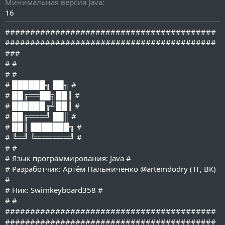
Минимальная версия Java
16
##########################################
##########################################
###
# #
# #
# ██████╗ ██╗ #
# ██╔══██╗██║ #
# ██████╔╝██║ #
# ██╔═══╝ ██║ #
# ██║ ███████╗ #
# ╚═╝ ╚══════╝ #
# #
# Язык программирования: Java #
# Разработчик: Артём Пальниченко @artemdodry (ТГ, ВК)
#
# Ник: Swimkeyboard358 #
# #
##########################################
##########################################