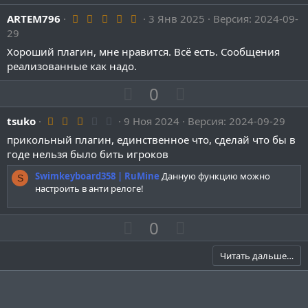
5
ARTEM796
3 Янв 2025
Версия: 2024-09-
.
29
0
0
Хороший плагин, мне нравится. Всё есть. Сообщения
з
реализованные как надо.
в
ё
П
Н
0
з
д
о
е
3
tsuko
9 Ноя 2024
з
Версия: 2024-09-29
г
.
и
а
прикольный плагин, единственное что, сделай что бы в
0
0
годе нельзя было бить игроков
т
т
з
и
и
в
Swimkeyboard358 | RuMine
Данную функцию можно
S
ё
в
в
настроить в анти релоге!
з
д
н
н
ы
ы
П
Н
0
й
й
о
е
г
г
з
г
Читать дальше…
о
о
и
а
л
л
т
т
о
о