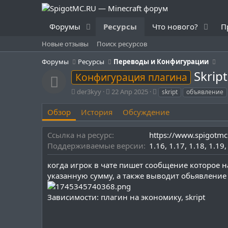
Форумы
Ресурсы
Что нового?
П
Новые отзывы
Поиск ресурсов
Форумы
Ресурсы
Переводы и Конфигурации
Skrip
Конфигурация плагина
Иконка ресурса
А
Д
Т
der3kyy
22 Апр 2025
skript
объявление
в
а
е
т
т
г
Обзор
История
Обсуждение
о
а
и
р
с
Ссылка на ресурс
https://www.spigotmc
о
Поддерживаемые версии
1.16
1.17
1.18
1.19
з
д
когда игрок в чате пишет сообщение которое на
а
н
указанную сумму, а также выводит обьявление
и
я
Зависимости: плагин на экономику, skript