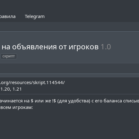
равила
Telegram
t на объявления от игроков
1.0
скрипт
.org/resources/skript.114544/
1.20
1.21
чинается на $ или же !$ (для удобства) с его баланса списы
 всем игрокам: