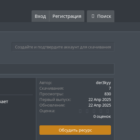
Вход
Регистрация
Поиск
Создайте и подтвердите аккаунт для скачивания
Автор
der3kyy
Скачивания
7
Просмотры
830
Первый выпуск
22 Апр 2025
вает
Обновление
22 Апр 2025
0
Оценка
.
0 оценок
0
0
з
Обсудить ресурс
в
ё