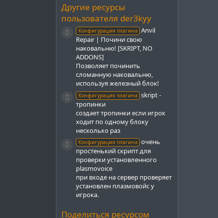
з
Другие ресурсы
д
пользователя der3kyy
Anvil
Конфигурация плагина
Иконка ресурса
Repair | Почини свою
наковальню! [SKRIPT, NO
ADDONS]
Позволяет починить
сломанную наковальню,
используя железный блок!
skript -
Конфигурация плагина
Иконка ресурса
тропинки
создает тропинки если игрок
ходит по одному блоку
несколько раз
очень
Конфигурация плагина
Иконка ресурса
простенький скрипт для
проверки установленного
plasmovoice
при входе на сервер проверяет
установлен плазмовойс у
игрока.
Поделиться ресурсом