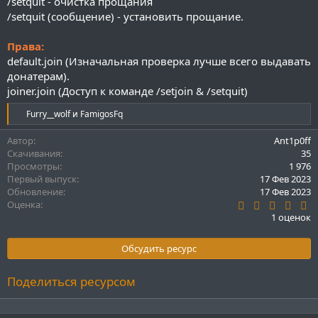
/setquit - очистка прощания
/setquit (сообщение) - установить прощание.
Права:
default.join (Изначальная проверка лучше всего выдавать
донатерам).
joiner.join (Доступ к команде /setjoin & /setquit)
Р
Furry__wolf
и
FamigosFq
е
а
Автор
Ant1p0ff
к
Скачивания
35
ц
Просмотры
1 976
и
Первый выпуск
17 Фев 2023
и
Обновление
17 Фев 2023
:
5
Оценка
.
1 оценок
0
0
з
Обсудить ресурс
в
ё
з
Поделиться ресурсом
д