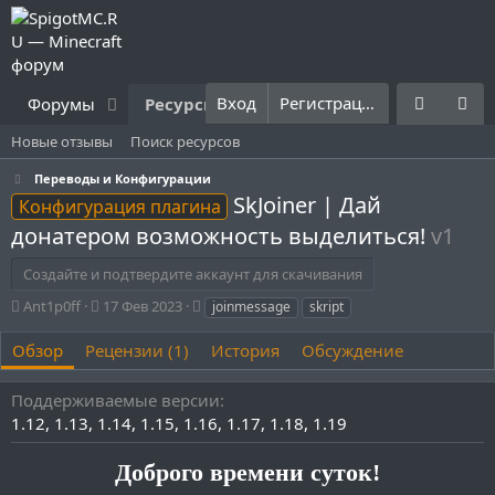
Вход
Регистрация
Форумы
Ресурсы
Что нового?
Правила
Новые отзывы
Поиск ресурсов
Переводы и Конфигурации
SkJoiner | Дай
Конфигурация плагина
донатером возможность выделиться!
v1
Создайте и подтвердите аккаунт для скачивания
А
Д
Т
Ant1p0ff
17 Фев 2023
joinmessage
skript
в
а
е
т
т
г
Обзор
Рецензии (1)
История
Обсуждение
о
а
и
р
с
Поддерживаемые версии
о
1.12
1.13
1.14
1.15
1.16
1.17
1.18
1.19
з
д
а
Доброго времени суток!
н