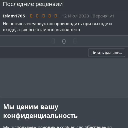
Последние рецензии
5
Islam1705
12 Июл 2023
Версия: v1
.
Не понял зачем звук воспроизводить при выходе и
0
0
входе, а так всё отлично выполнено
з
в
П
Н
0
ё
о
з
е
д
з
г
Читать дальше…
и
а
т
т
и
и
в
в
н
н
ы
ы
й
й
Мы ценим вашу
г
г
конфиденциальность
о
о
л
л
Мы используем основные
cookies
для обеспечения