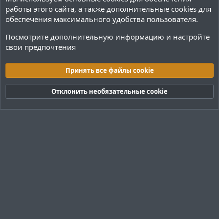
о
о
работы этого сайта, а также дополнительные cookies для
с
с
обеспечения максимального удобства пользователя.
Посмотрите дополнительную информацию и настройте
свои предпочтения
Переводы и Конфигурации
Принять все файлы cookie
Cookies
Тёмная (2020)
Русский (RU)
Отклонить необязательные cookie
Обратная связь
Условия и правила
Политика конфиденциальности
Помощь
R
S
S